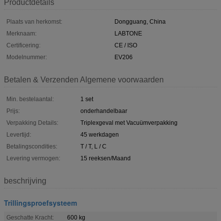
Productdetails
Plaats van herkomst:
Dongguang, China
Merknaam:
LABTONE
Certificering:
CE / ISO
Modelnummer:
EV206
Betalen & Verzenden Algemene voorwaarden
Min. bestelaantal:
1 set
Prijs:
onderhandelbaar
Verpakking Details:
Triplexgeval met Vacuümverpakking
Levertijd:
45 werkdagen
Betalingscondities:
T / T, L / C
Levering vermogen:
15 reeksen/Maand
beschrijving
Trillingsproefsysteem
Geschatte Kracht:
600 kg