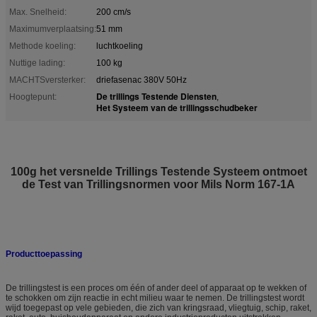
Max. Snelheid:
200 cm/s
Maximumverplaatsing:
51 mm
Methode koeling:
luchtkoeling
Nuttige lading:
100 kg
MACHTSversterker:
driefasenac 380V 50Hz
De trillings Testende Diensten
Hoogtepunt:
,
Het Systeem van de trillingsschudbeker
100g het versnelde Trillings Testende Systeem ontmoet
de Test van Trillingsnormen voor Mils Norm 167-1A
Producttoepassing
De trillingstest is een proces om één of ander deel of apparaat op te wekken of
te schokken om zijn reactie in echt milieu waar te nemen. De trillingstest wordt
wijd toegepast op vele gebieden, die zich van kringsraad, vliegtuig, schip, raket,