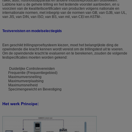
raket, auto, huishoudapparaat en andere industrieproducten uitstrekken.
Labtone kan u de gehele trilling en het testende voorstel aanbieden, en u
voorzien van de kwaliteitscertificaten van producten volgens nationale en
internationale normen, met inbegrip van de normen van GB, van GJB, van UL,
van JIS, van DIN, van ISO, van BS, van mil, van CEI en ASTM-.
Testvereisten en modelselectiegids
Een geschikt trillingsproefsysteem kiezen, moet het belangrijkste ding de
opwindende die kracht kennen wordt vereist om de trillingstest uit te voeren.
Om de opwindende kracht te evalueren en te berekenen, zouden de volgende
testspecificaties moeten worden gekend:
Duidelijke Controlevereisten
Frequentie (Frequentiegebied)
Maximumversnelling
Maximumverplaatsing
Maximumsnelheid
Specimengewicht en Bevestiging
Het werk Principe: