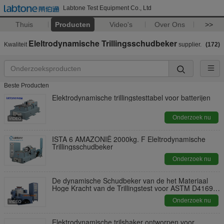
Labtone Test Equipment Co., Ltd
Thuis
Producten
Video's
Over Ons
>>
Eleltrodynamische Trillingsschudbeker
Kwaliteit
supplier.
(172)
Beste Producten
Elektrodynamische trillingstesttabel voor batterijen
Onderzoek nu
ISTA 6 AMAZONIË 2000kg. F Eleltrodynamische
Trillingsschudbeker
Onderzoek nu
De dynamische Schudbeker van de het Materiaal
Hoge Kracht van de Trillingstest voor ASTM D4169-
16
Onderzoek nu
Elektrodynamische trilshaker ontworpen voor