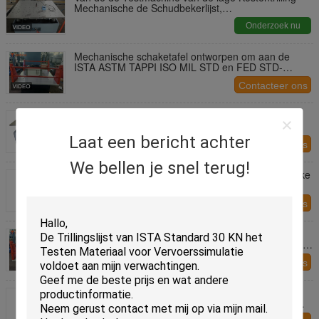
Mechanische de Schudbekerlijst,
Laboratoriummateriaal
Onderzoek nu
Mechanische schaketafel ontworpen om aan de
ISTA ASTM TAPPI ISO MIL STD en FED STD-
vereisten voor herhaalde slag- en losproeven te
Contacteer ons
voldoen
10-50Hz, 1 Oct, 0,35mm Verticale Mechanische
Shaker Tafel Voor Productie Lijn
Laat een bericht achter
Contacteer ons
We bellen je snel terug!
Mechanische shaker tafel met gebruikersvriendelijke
besturingsinterface en synchrone omgekeerde
beweging voor nauwkeurige en trillingsonderzoek
Contacteer ons
Mechanische shaker tafel voor ISTA ISO en IEC
normen 2-5Hz Trillingsfrequentie 120 x 150 cm Tafel
en 1,25 G Maximale versnelling
Contacteer ons
Mechanische trillingstestapparatuur voor
elektronische componenten en simulatietest voor
transporttrillingen