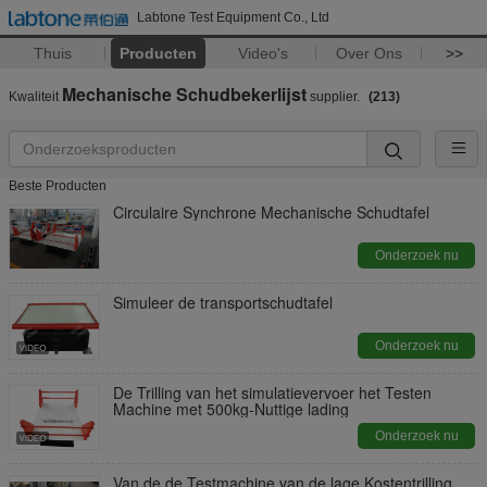
Labtone Test Equipment Co., Ltd
Thuis
Producten
Video's
Over Ons
>>
Mechanische Schudbekerlijst
Kwaliteit
supplier.
(213)
Beste Producten
Circulaire Synchrone Mechanische Schudtafel
Onderzoek nu
Simuleer de transportschudtafel
Onderzoek nu
De Trilling van het simulatievervoer het Testen
Machine met 500kg-Nuttige lading
Onderzoek nu
Van de de Testmachine van de lage Kostentrilling