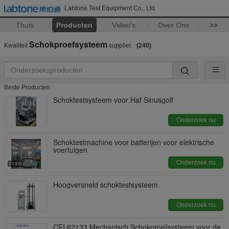
Labtone Test Equipment Co., Ltd
Thuis
Producten
Video's
Over Ons
>>
Schokproefsysteem
Kwaliteit
supplier.
(240)
Beste Producten
Schoktestsysteem voor Haf Sinusgolf
Onderzoek nu
Schoktestmachine voor batterijen voor elektrische
voertuigen
Onderzoek nu
Hoogversneld schoktestsysteem
Onderzoek nu
CEI 62133 Mechanisch Schokproefsysteem voor de