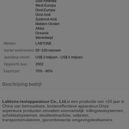
Zuid-Amerika
West-Europa
Oost-Europa
Oost-Azië
Zuidoost-Azië
Midden-Oosten
Afrika
Oceanië
Wereldwijd
Merken:
LABTONE
Aantal werknemers:
50~100 mensen
Jaarlijkse omzet:
US$ 3 miljoen - US$ 5 miljoen
Opgericht Jaar:
2002
Export pct:
70% - 80%
Beschrijving bedrijf
Labtone-testapparatuur Co., Ltd.
is een productie van +20 jaar in
China van betrouwbare, kosteneffectieve apparatuur.Onze
superieure producten omvatten voornamelijk: trillingstestsystemen,
schoktestsystemen, stoottestmachine, valtester,
transportsimulatoren, gecombineerde omgevingstestkamers.