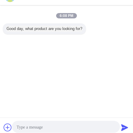
6:08 PM
Good day, what product are you looking for?
Veranderingstaal
Dutch
Thuis
|
Over Ons
|
Neem contact met ons op
|
Sitemap
|
Privacy Policy
Desktopmening
Copyright © 2016 - 2026 Labtone Test Equipment Co., Ltd.
All rights reserved.
Chat
Vraag een offerte