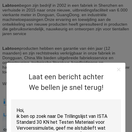
Labtoon
begon zijn bedrijf in 2002 in een fabriek in Shenzhen en
verhuisde in 2015 naar onze nieuwe, uitbreidingsfaciliteit van 6.000
vierkante meter in Donguan, GuangDong. en industriële
machinetoepassingen.Onze ervaring en toewijding aan de
ontwikkeling van nieuwe producten heeft geresulteerd in producten
die gebruiksvriendelijk, nauwkeurig en ontworpen zijn voor tientallen
jaren service
Labtoon
producten hebben een garantie van één jaar (12
maanden) en zijn rechtstreeks verkrijgbaar in onze fabriek in
Dongguan, China.We bieden uitgebreide fabrieksservice en
ondersteuning, technische literatuur, handleidingen en
handleidingen, evenals gekwalificeerd personeel van experts om uw
toepassingsproblemen op te lossen.
Laat een bericht achter
Wij nodigen u van harte uit om onze fabriek te bezoeken.
We bellen je snel terug!