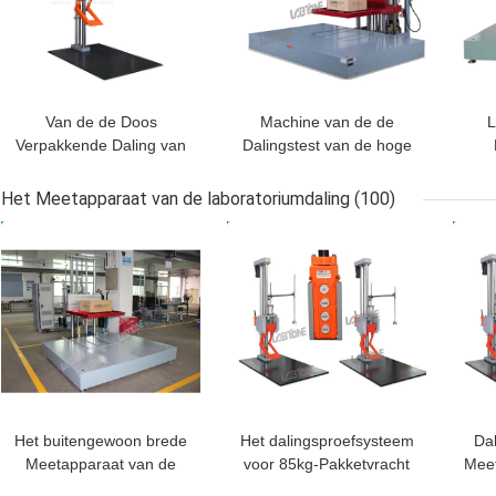
Van de de Doos
Machine van de de
L
Verpakkende Daling van
Dalingstest van de hoge
Ce het Gediplomeerde
Capaciteits500kg Nuttige
Dal
van de de Testmachine
lading de Verpakkende
Me
Het Meetapparaat van de laboratoriumdaling
(100)
Meetapparaat van de het
met Dalingshoogte
v
BESTE PRIJS
BESTE PRIJS
BES
Laboratoriumdaling met
1200mm
1.5M Vrije Dalingsdaling
Het buitengewoon brede
Het dalingsproefsysteem
Dal
Meetapparaat van de
voor 85kg-Pakketvracht
Meet
Laboratoriumdaling, het
ontmoet JIS Z0202, ISO
Lab