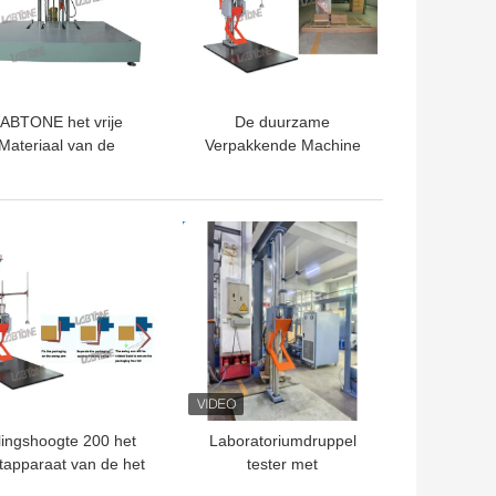
ABTONE het vrije
De duurzame
Materiaal van de
Verpakkende Machine
ingstest, het Snelle
van de Dalingstest, van
etapparaat DT015
de de Prestatiesdaling
an de Versiedaling
van de Batterijveiligheid
TE PRIJS
BESTE PRIJS
de Machine van de het
Effecttest
ingshoogte 200 het
Laboratoriumdruppel
apparaat van de het
tester met
oratoriumdaling van
handvatbesturing en