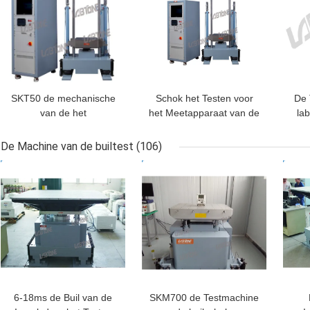
SKT50 de mechanische
Schok het Testen voor
De 
van de het
het Meetapparaat van de
la
Materiaal50kg Nuttige
Batterijenschok voert
B
lading van de Schoktest
Halve sinus 150g 6ms
De Machine van de builtest
(106)
Halve Sinus 100g 11ms
met Nuttige lading 50kg
Be
BESTE PRIJS
BESTE PRIJS
BES
van Perfoms
uit
6-18ms de Buil van de
SKM700 de Testmachine