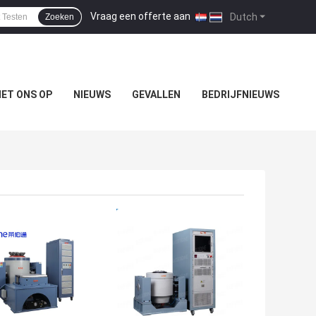
Vraag een offerte aan
|
Dutch
Zoeken
ET ONS OP
NIEUWS
GEVALLEN
BEDRIJFNIEUWS
TE PRIJS
BESTE PRIJS