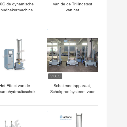
0G de dynamische
Van de de Trillingstest
chudbekermachine
van het
r de Trilling van het
batterijTestlaboratorium
tonpakket het Testen
Proefsysteem van de het
doet ISTA-aan Norm
Materiaal het Verticale
TE PRIJS
BESTE PRIJS
Trilling
Het Effect van de
Schokmeetapparaat,
umohydraulicschok
Schokproefsysteem voor
t Testen Materiaal
Batterij en Elektronika
 Industrieel met CEI-
met Nuttige lading 30kg
Norm
TE PRIJS
BESTE PRIJS