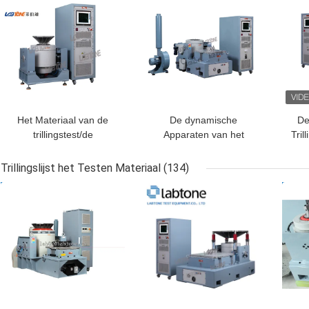
Het Materiaal van de
De dynamische
De
trillingstest/de
Apparaten van het
Tril
Eleltrodynamische
Schudbekerlaboratorium
Schudbeker voert
met Hoofdexpander en
Asse
Trillingslijst het Testen Materiaal
(134)
Testende CEI 61373 uit -
Horizontale Misstaplijst
BESTE PRIJS
BESTE PRIJS
BES
Spoorweg