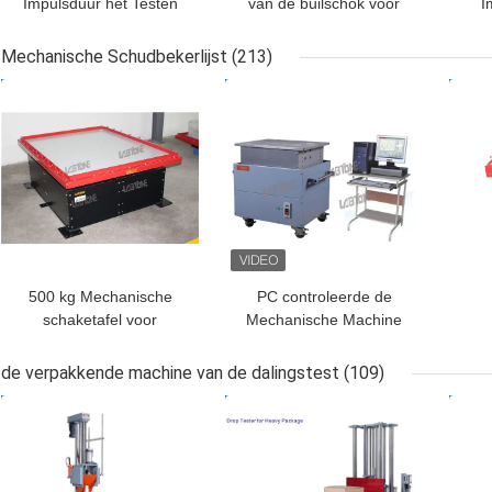
Impulsduur het Testen
van de builschok voor
I
Materiaal voor Verpakte
Elektronika met iec68-2-
Sc
Vracht
29 JIS C0042-1995
Mechanische Schudbekerlijst
(213)
BESTE PRIJS
BESTE PRIJS
BES
500 kg Mechanische
PC controleerde de
schaketafel voor
Mechanische Machine
roterende trillingen met
van de Trillingstest met
Leeg
vaste verplaatsing
kleine grootte,
de verpakkende machine van de dalingstest
(109)
Eenvoudige Installatie
BESTE PRIJS
BESTE PRIJS
BES