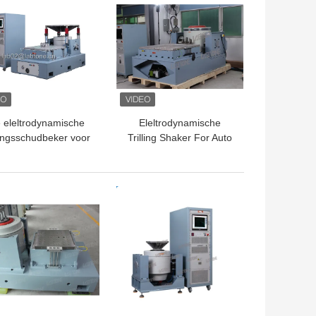
 eleltrodynamische
Eleltrodynamische
lingsschudbeker voor
Trilling Shaker For Auto
Elektronische
Parts Comply met ECE-
mblage test 200 Kg-
R100
Nuttige lading
TE PRIJS
BESTE PRIJS