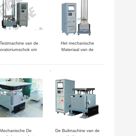
Testmachine van de
Het mechanische
boratoriumschok om
Materiaal van de
reekbaarheid van
Schoktest voor 3000g-
Product met
Schoktest met
schermingssysteem
Componententest
TE PRIJS
BESTE PRIJS
Te meten
JESD22-B140B
Mechanische De
De Builmachine van de