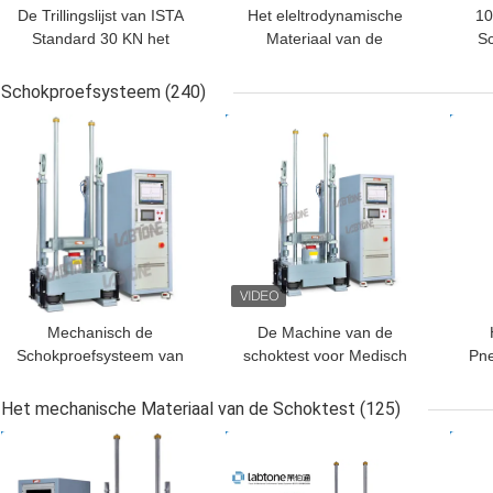
De Trillingslijst van ISTA
Het eleltrodynamische
10
Standard 30 KN het
Materiaal van de
S
Testen Materiaal voor
Trillingstest ontmoet mil
voo
Vervoerssimulatie
STD 810G en mil STD
Kar
Schokproefsysteem
(240)
202H
vol
BESTE PRIJS
BESTE PRIJS
BES
Mechanisch de
De Machine van de
Schokproefsysteem van
schoktest voor Medisch
Pne
de batterijtest voor Halve
Elektromateriaal
he
Sinusgolf 150g, 6ms,
iec60601-1-11-2015
voor
Het mechanische Materiaal van de Schoktest
(125)
50g, 11ms
BESTE PRIJS
BESTE PRIJS
BES