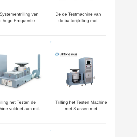
Systementrilling van
De de Testmachine van
e hoge Frequentie
de batterijtrilling met
leltrodynamische
300kg-Sinuskracht
Schudbeker voor
voldoet aan IEC62133-
Batterijtest
Norm
TE PRIJS
BESTE PRIJS
illing het Testen de
Trilling het Testen Machine
ine voldoet aan mil-
met 3 assen met
m-810g Testmethode
Hoofdexpander en
516,6 Schoktest
Trillingscontrolemechanisme
TE PRIJS
BESTE PRIJS