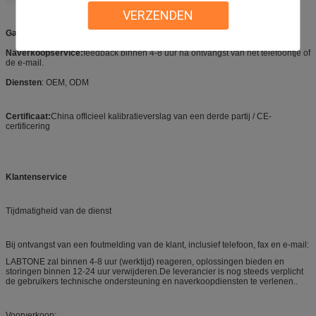
VERZENDEN
Garantie:
12 maanden na levering, levenslang onderhoud.
Naverkoopservice:
feedback binnen 4-8 uur na ontvangst van het telefoontje of
de e-mail.
Diensten
: OEM, ODM
Certificaat:
China officieel kalibratieverslag van een derde partij / CE-
certificering
Klantenservice
Tijdmatigheid van de dienst
Bij ontvangst van een foutmelding van de klant, inclusief telefoon, fax en e-mail:
LABTONE zal binnen 4-8 uur (werktijd) reageren, oplossingen bieden en
storingen binnen 12-24 uur verwijderen.De leverancier is nog steeds verplicht
de gebruikers technische ondersteuning en naverkoopdiensten te verlenen..
Voorverkoop: