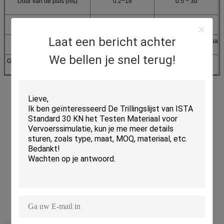
Duur van de puls (ms)
0.2~18
0.5 ~ 30
Machinaal afmeting ((mm)
660x700x2380
720x680x1890
Laat een bericht achter
Gebruik
AC220V 50Hz 5A,Luchtdruk: meer dan 0,5Mpa
Verplichtingen
We bellen je snel terug!
Gewicht van de machine ((kg)
820
650