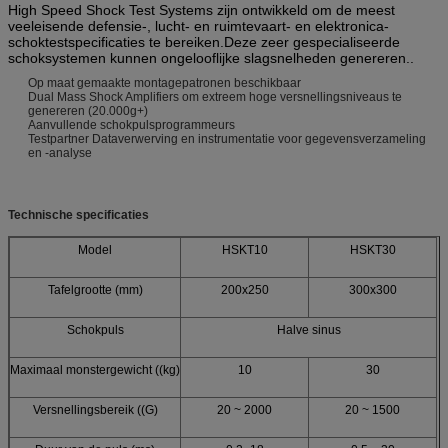
High Speed Shock Test Systems zijn ontwikkeld om de meest
veeleisende defensie-, lucht- en ruimtevaart- en elektronica-
schoktestspecificaties te bereiken.Deze zeer gespecialiseerde
schoksystemen kunnen ongelooflijke slagsnelheden genereren..
Op maat gemaakte montagepatronen beschikbaar
Dual Mass Shock Amplifiers om extreem hoge versnellingsniveaus te
genereren (20.000g+)
Aanvullende schokpulsprogrammeurs
Testpartner Dataverwerving en instrumentatie voor gegevensverzameling
en -analyse
Technische specificaties
Model
HSKT10
HSKT30
Tafelgrootte (mm)
200x250
300x300
Schokpuls
Halve sinus
Maximaal monstergewicht ((kg)
10
30
Versnellingsbereik ((G)
20 ~ 2000
20 ~ 1500