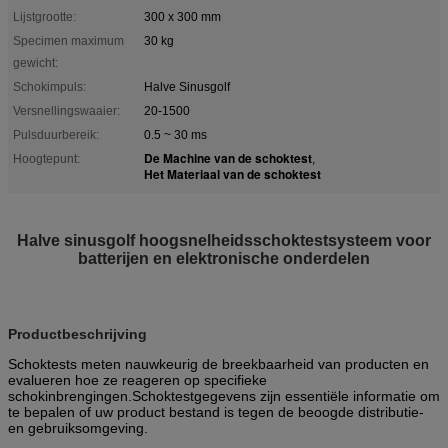
Lijstgrootte:
300 x 300 mm
Specimen maximum
30 kg
gewicht:
Schokimpuls:
Halve Sinusgolf
Versnellingswaaier:
20-1500
Pulsduurbereik:
0.5 ~ 30 ms
De Machine van de schoktest
Hoogtepunt:
,
Het Materiaal van de schoktest
Halve sinusgolf hoogsnelheidsschoktestsysteem voor
batterijen en elektronische onderdelen
Productbeschrijving
Schoktests meten nauwkeurig de breekbaarheid van producten en
evalueren hoe ze reageren op specifieke
schokinbrengingen.Schoktestgegevens zijn essentiële informatie om
te bepalen of uw product bestand is tegen de beoogde distributie-
en gebruiksomgeving.