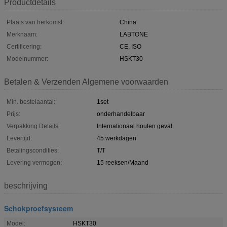
Productdetails
Plaats van herkomst:
China
Merknaam:
LABTONE
Certificering:
CE, ISO
Modelnummer:
HSKT30
Betalen & Verzenden Algemene voorwaarden
Min. bestelaantal:
1set
Prijs:
onderhandelbaar
Verpakking Details:
Internationaal houten geval
Levertijd:
45 werkdagen
Betalingscondities:
T/T
Levering vermogen:
15 reeksen/Maand
beschrijving
Schokproefsysteem
Model:
HSKT30