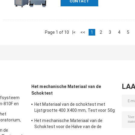
CONTACT
Page 1 of 10
|<
<<
1
2
3
4
5
LAA
Het mechanische Materiaal van de
Schoktest
oefsysteem
m-810F en
Het Materiaal van de schoktest met
Lijstgrootte 400 X400 mm, Test voor 50g
 het
11ms, 150g 6ms
boratorium,
Het mechanische Materiaal van de
Schoktest voor de Halve van de de
n de
Schokbatterij van de Sinusgolf Test