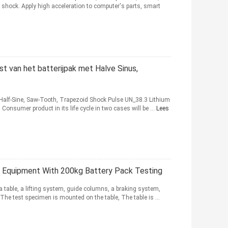
shock. Apply high acceleration to computer's parts, smart
t van het batterijpak met Halve Sinus,
lf-Sine, Saw-Tooth, Trapezoid Shock Pulse UN_38.3 Lithium
Consumer product in its life cycle in two cases will be ...
Lees
t Equipment With 200kg Battery Pack Testing
 table, a lifting system, guide columns, a braking system,
The test specimen is mounted on the table, The table is ...