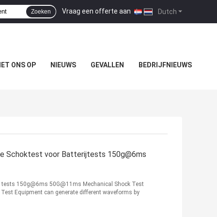
Vraag een offerte aan
|
Dutch
Zoeken
ET ONS OP
NIEUWS
GEVALLEN
BEDRIJFNIEUWS
de Schoktest voor Batterijtests 150g@6ms
ery tests 150g@6ms 50G@11ms Mechanical Shock Test
 Test Equipment can generate different waveforms by