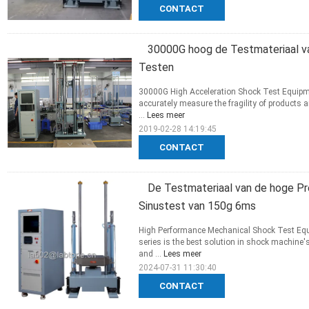
CONTACT
30000G hoog de Testmateriaal va
Testen
30000G High Acceleration Shock Test Equipme
accurately measure the fragility of products 
...
Lees meer
2019-02-28 14:19:45
CONTACT
De Testmateriaal van de hoge Pr
Sinustest van 150g 6ms
High Performance Mechanical Shock Test Equ
series is the best solution in shock machin
and ...
Lees meer
2024-07-31 11:30:40
CONTACT