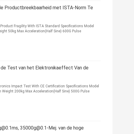
de Productbreekbaarheid met ISTA-Norm Te
roduct Fragility With ISTA Standard Specifications Model
ght 50kg Max Acceleration(Half Sine) 600G Pulse
 de Test van het Elektronikaeffect Van de
nics Impact Test With CE Certification Specifications Model
Weight 200kg Max Acceleration(Half Sine) 500G Pulse
g@0.1ms, 35000g@0.1-Mej. van de hoge