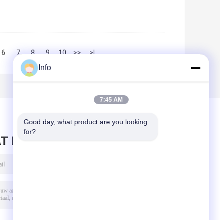
6
7
8
9
10
>>
>|
Info
7:45 AM
Good day, what product are you looking 
for?
T BERICHT ACHTER