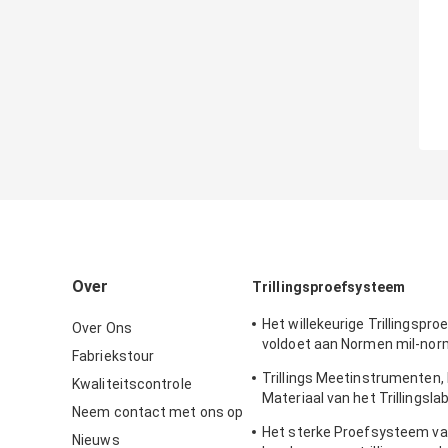
Over
Trillingsproefsysteem
Het willekeurige Trillingspr
Over Ons
voldoet aan Normen mil-nor
Fabriekstour
mil-norm-810G
Trillings Meetinstrumenten,
Kwaliteitscontrole
Materiaal van het Trillingsla
Neem contact met ons op
Sinustrilling het Testen
Het sterke Proefsysteem va
Nieuws