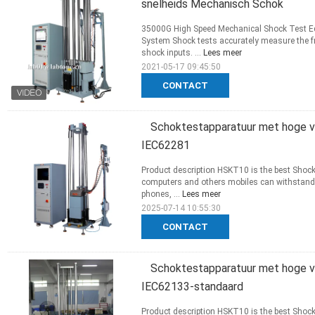
snelheids Mechanisch Schok
35000G High Speed Mechanical Shock Test
System Shock tests accurately measure the fra
shock inputs. ...
Lees meer
2021-05-17 09:45:50
CONTACT
Schoktestapparatuur met hoge ver
IEC62281
Product description HSKT10 is the best Shock
computers and others mobiles can withstand 
phones, ...
Lees meer
2025-07-14 10:55:30
CONTACT
Schoktestapparatuur met hoge ver
IEC62133-standaard
Product description HSKT10 is the best Shock