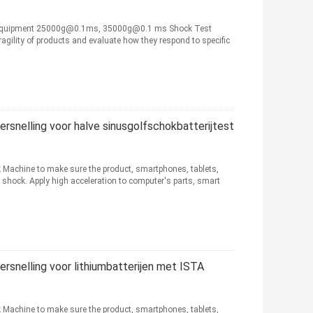
 Equipment 25000g@0.1ms, 35000g@0.1 ms Shock Test
gility of products and evaluate how they respond to specific
snelling voor halve sinusgolfschokbatterijtest
 Machine to make sure the product, smartphones, tablets,
shock. Apply high acceleration to computer's parts, smart
snelling voor lithiumbatterijen met ISTA
 Machine to make sure the product, smartphones, tablets,