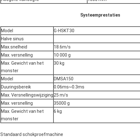
Systeemprestaties
Model
G-HSKT30
Halve sinus
Max.snelheid
18.6m/s
Max. versnelling
10 000 g
Max. Gewicht van het
30 kg
monster
Model
DMSA150
Duuringsbereik
0.06ms~0.3ms
Max. Versnellingswijziging
25 m/s
Max. versnelling
35000 g
Max. Gewicht van het
6 kg
monster
Standaard schokproefmachine