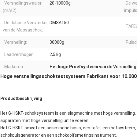
Versnellingswaaier
20-10000g
De wa
(m/s2):
impuls
De dubbele Versterker
DMSA150
TAFEL
van de Massaschok:
Versnelling:
30000g
Pulsd
Laadvermogen:
2,5 kg
Markeren:
Het hoge Proefsysteem van de Versnellin
Hoge versnellingsschoktestsysteem Fabrikant voor 10.0
Productbeschrijving
Het G-HSKT-schoksysteem is een slagmachine met hoge versnelling, d
apparaten met hoge versnelling uit te voeren.
Het G-HSKT omvat een seismische basis, een tafel, een hefsysteem
schokpulsgenerator en een schokgolfsmetingsinstrument.