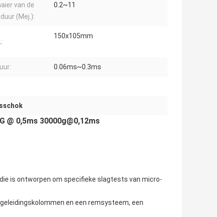
aier van de
0.2~11
duur (Mej.):
150x105mm
:
uur:
0.06ms~0.3ms
gsschok
00G @ 0,5ms 30000g@0,12ms
ie is ontworpen om specifieke slagtests van micro-
, geleidingskolommen en een remsysteem, een