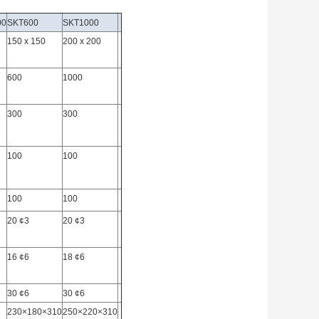
00
SKT600
SKT1000
150 x 150
200 x 200
600
1000
300
300
100
100
100
100
20 ¢3
20 ¢3
16 ¢6
18 ¢6
30 ¢6
30 ¢6
230×180×310
250×220×310