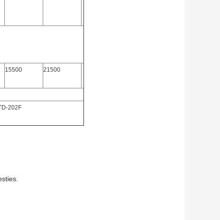
15500
21500
TD-202F
sties.