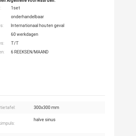
den Algemene voorwaarden:
:
1set
onderhandelbaar
s:
Internationaal houten geval
60 werkdagen
es:
T/T
en:
6 REEKSEN/MAAND
tietafel:
300x300 mm
halve sinus
impuls: