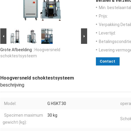
Betalen & Verzen
Min. bestelaantal
Prijs:
Verpakking Detail
Levertijd:
Betalingsconditi
Grote Afbeelding :
Hoogversneld
Levering vermog
schoktestsysteem
Contact
Hoogversneld schoktestsysteem
beschrijving
Model:
G HSKT30
opera
Specimen maximum
30 kg
Schok
gewicht (kg):