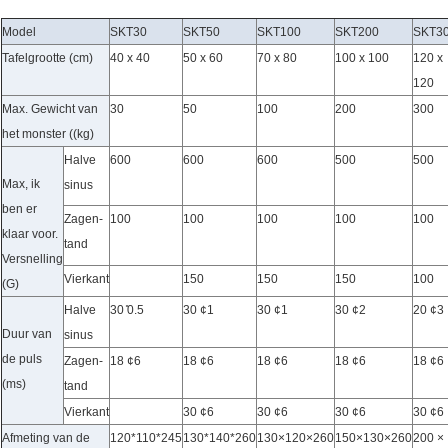
Model
SKT30
SKT50
SKT100
SKT200
SKT3
Tafelgrootte (cm)
40 x 40
50 x 60
70 x 80
100 x 100
120 x
120
Max. Gewicht van
30
50
100
200
300
het monster ((kg)
Halve
600
600
600
500
500
Max, ik
sinus
ben er
Zagen-
100
100
100
100
100
klaar voor.
tand
Versnelling
Vierkant
150
150
150
100
(G)
Halve
30 ̊0.5
30 ¢1
30 ¢1
30 ¢2
20 ¢3
Duur van
sinus
de puls
Zagen-
18 ¢6
18 ¢6
18 ¢6
18 ¢6
18 ¢6
(ms)
tand
Vierkant
30 ¢6
30 ¢6
30 ¢6
30 ¢6
Afmeting van de
120*110*245
130*140*260
130×120×260
150×130×260
200 ×