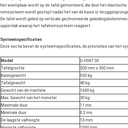
Het exemplaar wordt op de tafel gemonteerd, die door het elastische
remsysteem wordt gestopt nadat het van de basis is teruggesprong
De tafel wordt geleid op verticale gechromeerde geleidingskolommen.
oppervlak waarop het tafelremsysteem reageert.
Systeemspecificaties
Deze sectie bevat de systeemspecificaties, de prestaties van het s
Model
G-HSKT30
Tafelgrootte
300 mm x 300 mm
Basisgewicht
550 kg
Tafelgewicht
40 kg
Gewicht van de machine
1680 kg
Max. Gewicht van het monster
30 kg
Maximale duur
11 ms
Minimale duur
0.2 ms
De laagste valhoogte
10 mm
Hoogste valhoogte
1500 mm