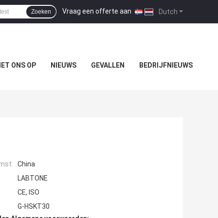
Vraag een offerte aan
|
Dutch
Zoeken
ET ONS OP
NIEUWS
GEVALLEN
BEDRIJFNIEUWS
mst:
China
LABTONE
CE, ISO
G-HSKT30