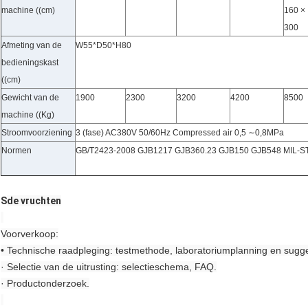
machine ((cm)
160 ×
300
Afmeting van de
W55*D50*H80
bedieningskast
((cm)
Gewicht van de
1900
2300
3200
4200
8500
machine ((Kg)
Stroomvoorziening
3 (fase) AC380V 50/60Hz Compressed air 0,5 ∼0,8MPa
Normen
GB/T2423-2008 GJB1217 GJB360.23 GJB150 GJB548 MIL-S
S
de vruchten
Voorverkoop:
• Technische raadpleging: testmethode, laboratoriumplanning en sugge
· Selectie van de uitrusting: selectieschema, FAQ.
· Productonderzoek.