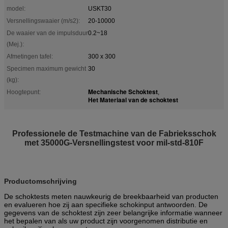
model:
USKT30
Versnellingswaaier (m/s2):
20-10000
De waaier van de impulsduur
0.2~18
(Mej.):
Afmetingen tafel:
300 x 300
Specimen maximum gewicht
30
(kg):
Mechanische Schoktest
Hoogtepunt:
,
Het Materiaal van de schoktest
Professionele de Testmachine van de Fabrieksschok
met 35000G-Versnellingstest voor mil-std-810F
Productomschrijving
De schoktests meten nauwkeurig de breekbaarheid van producten
en evalueren hoe zij aan specifieke schokinput antwoorden. De
gegevens van de schoktest zijn zeer belangrijke informatie wanneer
het bepalen van als uw product zijn voorgenomen distributie en