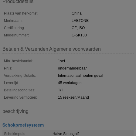
Productdetails
Plaats van herkomst:
China
Merknaam:
LABTONE
Certificering:
CE, ISO
Modelnummer:
G-SKT30
Betalen & Verzenden Algemene voorwaarden
Min. bestelaantal:
1set
Prijs:
onderhandelbaar
Verpakking Details:
Internationaal houten geval
Levertijd:
45 werkdagen
Betalingscondities:
T/T
Levering vermogen:
15 reeksen/Maand
beschrijving
Schokproefsysteem
Schokimpuls:
Halve Sinusgolf