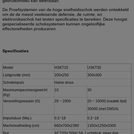
gebruiksmilieu kan weerstaan.
De Proefsystemen van de hoge snelheidsschok werden ontwikkeld
om de de meest veeleisende defensie, de ruimte, en
elektronikaschok het testen specificaties te bereiken. Deze hoogst
gespecialiseerde schoksystemen kunnen ongelooflijke
effectsnelheden produceren.
Specificaties
Model
HSKT10
USKT30
Lijstgrootte (mm)
200x250
300x300
Schokimpuls
Halve sinus
Maximumspecimengewicht
10
30
(Kg)
Versnellingswaaier (G)
20 ~ 2000
20 ~ 10000 (naakte lijst)
35000 (met DMSA)
Impulsduur (Mej.)
0.2~18
0.2~18
Machineafmeting (cm)
660x700x2380
1350x1250x3300
Nut
AC220V 50Hz 5A, Luchtdruk: meer dan