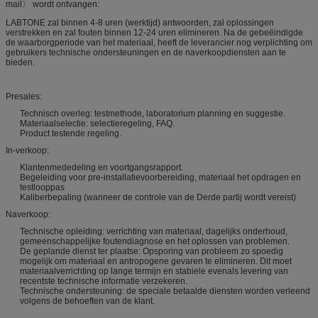
mail〉 wordt ontvangen:
LABTONE zal binnen 4-8 uren (werktijd) antwoorden, zal oplossingen
verstrekken en zal fouten binnen 12-24 uren elimineren. Na de gebeëindigde
de waarborgperiode van het materiaal, heeft de leverancier nog verplichting om
gebruikers technische ondersteuningen en de naverkoopdiensten aan te
bieden.
Presales:
Technisch overleg: testmethode, laboratorium planning en suggestie.
Materiaalselectie: selectieregeling, FAQ.
Product testende regeling.
In-verkoop:
Klantenmededeling en voortgangsrapport.
Begeleiding voor pre-installatievoorbereiding, materiaal het opdragen en
testlooppas
Kaliberbepaling (wanneer de controle van de Derde partij wordt vereist)
Naverkoop:
Technische opleiding: verrichting van materiaal, dagelijks onderhoud,
gemeenschappelijke foutendiagnose en het oplossen van problemen.
De geplande dienst ter plaatse: Opsporing van probleem zo spoedig
mogelijk om materiaal en antropogene gevaren te elimineren. Dit moet
materiaalverrichting op lange termijn en stabiele evenals levering van
recentste technische informatie verzekeren.
Technische ondersteuning: de speciale betaalde diensten worden verleend
volgens de behoeften van de klant.