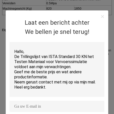
Vereisten
0.5Mpa
Machinegewicht (Kg)
820
1850
Laat een bericht achter
Eigenschappen
We bellen je snel terug!
Geschikte touch screenverrichting.
Het volledige systeem van de veiligheidsbescherming.
Gebruik pneumatisch/hydraulisch gecombineerd spanningsverhoger en
remsysteem om veelvoudig effect te verhinderen
Met de schokbreker van de luchtlente en het hydraulische mechanisme van
de schokbevochtiging, zal er geen effect bij vereiste omringen en de geen
stichting zijn.