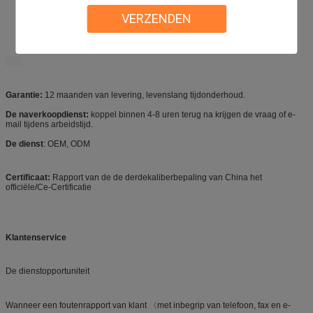
VERZENDEN
Garantie:
12 maanden van levering, levenslang tijdonderhoud.
De naverkoopdienst:
koppel binnen 4-8 uren terug na krijgen de vraag of e-
mail tijdens arbeidstijd.
De dienst
: OEM, ODM
Certificaat:
Rapport van de de derdekaliberbepaling van China het
officiële/Ce-Certificatie
Klantenservice
De dienstopportuniteit
Wanneer een foutenrapport van klant 〈met inbegrip van telefoon, fax en e-