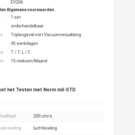
EV206
den Algemene voorwaarden:
:
1 set
onderhandelbaar
s:
Triplexgeval met Vacuümverpakking
45 werkdagen
es:
T / T, L / C
en:
15 reeksen/Maand
kket het Testen met Norm mil-STD
Snelheid:
200 cm/s
de koeling:
luchtkoeling