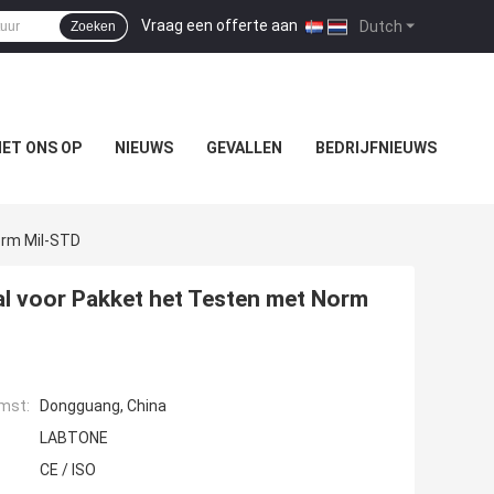
Vraag een offerte aan
|
Dutch
Zoeken
ET ONS OP
NIEUWS
GEVALLEN
BEDRIJFNIEUWS
orm Mil-STD
aal voor Pakket het Testen met Norm
mst:
Dongguang, China
LABTONE
CE / ISO