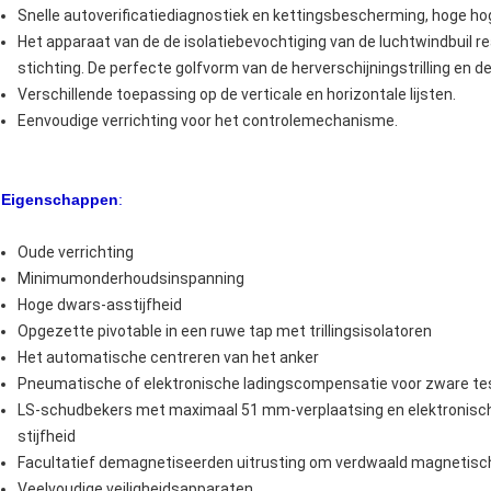
Snelle autoverificatiediagnostiek en kettingsbescherming, hoge ho
Het apparaat van de de isolatiebevochtiging van de luchtwindbuil rea
stichting. De perfecte golfvorm van de herverschijningstrilling en d
Verschillende toepassing op de verticale en horizontale lijsten.
Eenvoudige verrichting voor het controlemechanisme.
Eigenschappen
:
Oude verrichting
Minimumonderhoudsinspanning
Hoge dwars-asstijfheid
Opgezette pivotable in een ruwe tap met trillingsisolatoren
Het automatische centreren van het anker
Pneumatische of elektronische ladingscompensatie voor zware te
LS-schudbekers met maximaal 51 mm-verplaatsing en elektronische
stijfheid
Facultatief demagnetiseerden uitrusting om verdwaald magnetisch
Veelvoudige veiligheidsapparaten