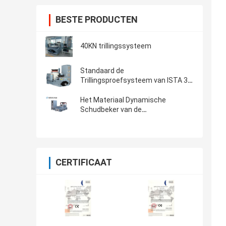
BESTE PRODUCTEN
40KN trillingssysteem
Standaard de
Trillingsproefsysteem van ISTA 3A
& van ISTA 6A Amazonië met
Controlemechanisme 8-CH
Het Materiaal Dynamische
Schudbeker van de
laboratoriumtest voor het
Automobieldelentrilling Testen
CERTIFICAAT