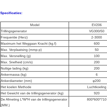
Specificaties:
Model
EV206
Trillingsgenerator
VG300/50
Frequentie (Herz)
2-3000
Maximum het Weggaan Kracht (kg.f)
600
Max. Verplaatsing (mmp-p)
50
Max. Versnelling (g)
100
Max. Snelheid (cm/s)
200
Nuttige lading (kg)
200
Ankermassa (kg)
6
Ankerdiameter (mm)
φ200
Het koelen Methode
Luchtkoeling
Het Gewicht van de trillingsgenerator (kg)
920
De Afmeting L*W*H van de trillingsgenerator
800*600*710
(MM.)