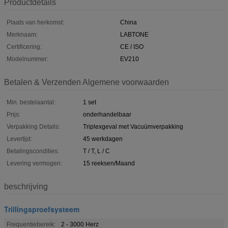
Productdetails
Plaats van herkomst:
China
Merknaam:
LABTONE
Certificering:
CE / ISO
Modelnummer:
EV210
Betalen & Verzenden Algemene voorwaarden
Min. bestelaantal:
1 set
Prijs:
onderhandelbaar
Verpakking Details:
Triplexgeval met Vacuümverpakking
Levertijd:
45 werkdagen
Betalingscondities:
T / T, L / C
Levering vermogen:
15 reeksen/Maand
beschrijving
Trillingsproefsysteem
Frequentiebereik:
2 - 3000 Herz