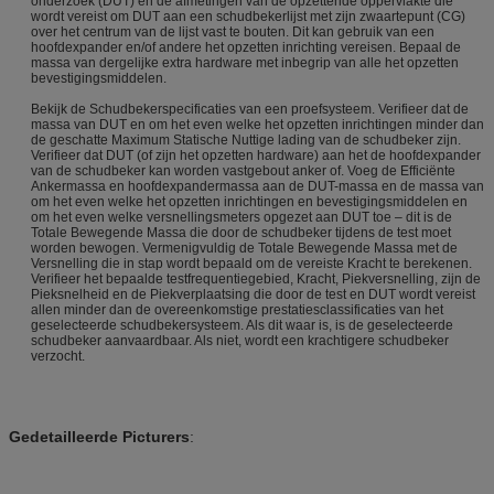
onderzoek (DUT) en de afmetingen van de opzettende oppervlakte die
wordt vereist om DUT aan een schudbekerlijst met zijn zwaartepunt (CG)
over het centrum van de lijst vast te bouten. Dit kan gebruik van een
hoofdexpander en/of andere het opzetten inrichting vereisen. Bepaal de
massa van dergelijke extra hardware met inbegrip van alle het opzetten
bevestigingsmiddelen.
Bekijk de Schudbekerspecificaties van een proefsysteem. Verifieer dat de
massa van DUT en om het even welke het opzetten inrichtingen minder dan
de geschatte Maximum Statische Nuttige lading van de schudbeker zijn.
Verifieer dat DUT (of zijn het opzetten hardware) aan het de hoofdexpander
van de schudbeker kan worden vastgebout anker of. Voeg de Efficiënte
Ankermassa en hoofdexpandermassa aan de DUT-massa en de massa van
om het even welke het opzetten inrichtingen en bevestigingsmiddelen en
om het even welke versnellingsmeters opgezet aan DUT toe – dit is de
Totale Bewegende Massa die door de schudbeker tijdens de test moet
worden bewogen. Vermenigvuldig de Totale Bewegende Massa met de
Versnelling die in stap wordt bepaald om de vereiste Kracht te berekenen.
Verifieer het bepaalde testfrequentiegebied, Kracht, Piekversnelling, zijn de
Pieksnelheid en de Piekverplaatsing die door de test en DUT wordt vereist
allen minder dan de overeenkomstige prestatiesclassificaties van het
geselecteerde schudbekersysteem. Als dit waar is, is de geselecteerde
schudbeker aanvaardbaar. Als niet, wordt een krachtigere schudbeker
verzocht.
Gedetailleerde Picturers
: