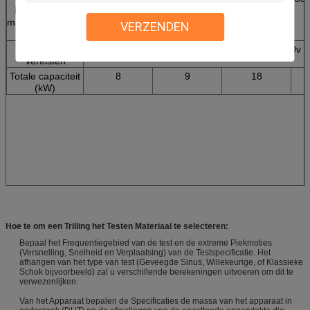
L*W*H van de
machtsversterker
VERZENDEN
(MM.)
Nut
driefasenac380v 
Vereisten
Totale capaciteit
8
9
18
(kW)
Hoe te om een Trilling het Testen Materiaal te selecteren:
Bepaal het Frequentiegebied van de test en de extreme Piekmoties
(Versnelling, Snelheid en Verplaatsing) van de Testspecificatie. Het
afhangen van het type van test (Geveegde Sinus, Willekeurige, of Klassieke
Schok bijvoorbeeld) zal u verschillende berekeningen uitvoeren om dit te
verwezenlijken.
Van het Apparaat bepalen de Specificaties de massa van het apparaat in