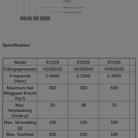
Specificaties:
Model
EV103
EV203
EV106
Trillingsgenerator
VG300/25
VG300/40
VG600/25
V
Frequentie
2-4000
2-2500
2-3000
(Herz)
Maximum het
300
300
600
Weggaan Kracht
(kg.f)
Max.
25
38
25
Verplaatsing
(mmp-p)
Max. Versnelling
100
100
100
(g)
Max. Snelheid
200
120
180