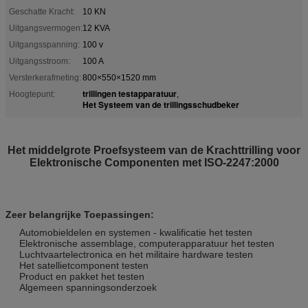
Geschatte Kracht:
10 KN
Uitgangsvermogen:
12 KVA
Uitgangsspanning:
100 v
Uitgangsstroom:
100 A
Versterkerafmeting:
800×550×1520 mm
trillingen testapparatuur
Hoogtepunt:
,
Het Systeem van de trillingsschudbeker
Het middelgrote Proefsysteem van de Krachttrilling voor
Elektronische Componenten met ISO-2247:2000
Zeer belangrijke Toepassingen:
Automobieldelen en systemen - kwalificatie het testen
Elektronische assemblage, computerapparatuur het testen
Luchtvaartelectronica en het militaire hardware testen
Het satellietcomponent testen
Product en pakket het testen
Algemeen spanningsonderzoek