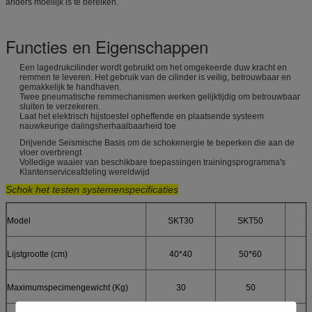
anders moeilijk is te bereiken.
Functies en Eigenschappen
Een lagedrukcilinder wordt gebruikt om het omgekeerde duw kracht en
remmen te leveren. Het gebruik van de cilinder is veilig, betrouwbaar en
gemakkelijk te handhaven.
Twee pneumatische remmechanismen werken gelijktijdig om betrouwbaar
sluiten te verzekeren.
Laat het elektrisch hijstoestel opheffende en plaatsende systeem
nauwkeurige dalingsherhaalbaarheid toe
Drijvende Seismische Basis om de schokenergie te beperken die aan de
vloer overbrengt
Volledige waaier van beschikbare toepassingen trainingsprogramma's
Klantenserviceafdeling wereldwijd
Schok het testen systemen
specificaties
Model
SKT30
SKT50
S
Lijstgrootte (cm)
40*40
50*60
Maximumspecimengewicht (Kg)
30
50