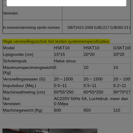
Vereisten
In overeenstemming zijnde normen
GB/T2423-2008 GJB1217 GJB360.23 GJ
Hoge versnellingsschok het testen systemenspecificaties:
Model
HSKT10
HSKT10
GSKT10D
Lijstgrootte (cm)
15*15
20*20
20*20
Schokimpuls
Halve sinus
Maximumspecimengewicht
5
10
10
(Kg)
Versnellingswaaier (G)
20 ~ 1500
20 ~ 1500
20 ~ 1000
Impulsduur (Mej.)
0.5~11
0.5~11
0.2~11
Machineafmeting (cm)
60*55*250
60*55*250
90*70*275
Nut
AC220V 50Hz 5A, Luchtdruk: meer dan
Vereisten
0.5Mpa
Machinegewicht (Kg)
600
650
110