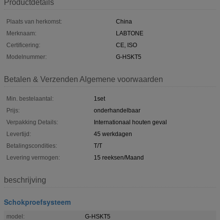
Productdetails
Plaats van herkomst:
China
Merknaam:
LABTONE
Certificering:
CE, ISO
Modelnummer:
G-HSKT5
Betalen & Verzenden Algemene voorwaarden
Min. bestelaantal:
1set
Prijs:
onderhandelbaar
Verpakking Details:
Internationaal houten geval
Levertijd:
45 werkdagen
Betalingscondities:
T/T
Levering vermogen:
15 reeksen/Maand
beschrijving
Schokproefsysteem
model:
G-HSKT5