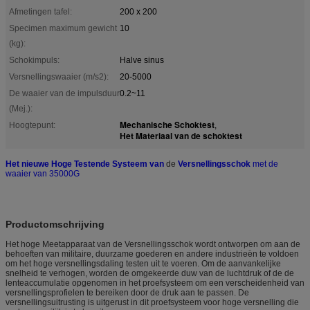
Afmetingen tafel:
200 x 200
Specimen maximum gewicht
10
(kg):
Schokimpuls:
Halve sinus
Versnellingswaaier (m/s2):
20-5000
De waaier van de impulsduur
0.2~11
(Mej.):
Mechanische Schoktest
Hoogtepunt:
,
Het Materiaal van de schoktest
Het nieuwe Hoge Testende Systeem van
de
Versnellingsschok
met de
waaier van 35000G
Productomschrijving
Het hoge Meetapparaat van de Versnellingsschok wordt ontworpen om aan de
behoeften van militaire, duurzame goederen en andere industrieën te voldoen
om het hoge versnellingsdaling testen uit te voeren. Om de aanvankelijke
snelheid te verhogen, worden de omgekeerde duw van de luchtdruk of de de
lenteaccumulatie opgenomen in het proefsysteem om een verscheidenheid van
versnellingsprofielen te bereiken door de druk aan te passen. De
versnellingsuitrusting is uitgerust in dit proefsysteem voor hoge versnelling die