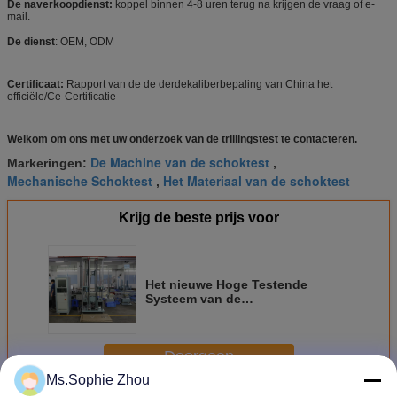
De naverkoopdienst:
koppel binnen 4-8 uren terug na krijgen de vraag of e-
mail.
De dienst
: OEM, ODM
Certificaat:
Rapport van de de derdekaliberbepaling van China het
officiële/Ce-Certificatie
Welkom om ons met uw onderzoek van de trillingstest te contacteren.
De Machine van de schoktest
Markeringen:
,
Mechanische Schoktest
Het Materiaal van de schoktest
,
Krijg de beste prijs voor
Het nieuwe Hoge Testende
Systeem van de
Versnellingsschok met de waaier
van 35000G
Doorgaan
Ms.Sophie Zhou