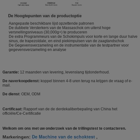
De Hoogtepunten van de productoptie
Aangepaste beschikbare lijst opzettende patronen
De dubbele Versterkers van de Massaschok om uiterst hoge
versnellingsniveaus (30,000g+) te produceren
De extra Programmeurs van de Schokimpuls voor korte en lange duur halve
sinus, de trapezoïdale, en eind piekimpulsen van de zaagtandschok
De Gegevensverzameling en de instrumentatie van de testpartner voor
gegevensverzameling en analyse
Garantie:
12 maanden van levering, levenslang tijdonderhoud.
De naverkoopdienst:
koppel binnen 4-8 uren terug na krijgen de vraag of e-
mail.
De dienst
: OEM, ODM
Certificaat:
Rapport van de de derdekaliberbepaling van China het
officiële/Ce-Certificatie
Welkom om ons met uw onderzoek van de trillingstest te contacteren.
De Machine van de schoktest
Markeringen:
,