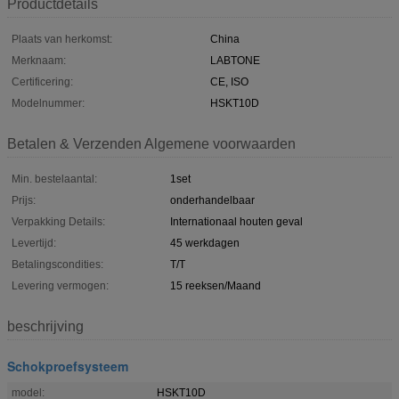
Productdetails
Plaats van herkomst:
China
Merknaam:
LABTONE
Certificering:
CE, ISO
Modelnummer:
HSKT10D
Betalen & Verzenden Algemene voorwaarden
Min. bestelaantal:
1set
Prijs:
onderhandelbaar
Verpakking Details:
Internationaal houten geval
Levertijd:
45 werkdagen
Betalingscondities:
T/T
Levering vermogen:
15 reeksen/Maand
beschrijving
Schokproefsysteem
model:
HSKT10D