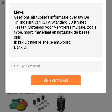
Spec.
TouchTestschok 2 Controlemechanisme voor gemakkelijk en veilige
exploitatie
Het gesmede ontwerp van de aluminiumlijst voor het produceren van de
hoge impulsen van de versnellingsschok
Versnellingsuitrusting om de prestaties van de snelheidsverandering te
verhogen
Laat het elektrisch hijstoestel opheffende en plaatsende systeem
nauwkeurige dalingsherhaalbaarheid toe
Drijvende Seismische Basis om de schokenergie te beperken die aan de
vloer overbrengt
Volledige waaier van beschikbare toepassingen trainingsprogramma's
Klantenserviceafdeling wereldwijd
VERZENDEN