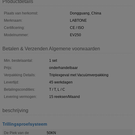
Productdetails
Plaats van herkomst:
Dongguang, China
Merknaam:
LABTONE
Certificering:
CE / ISO
Modelnummer:
EV250
Betalen & Verzenden Algemene voorwaarden
Min. bestelaantal:
1 set
Prijs:
onderhandelbaar
Verpakking Details:
Triplexgeval met Vacuümverpakking
Levertijd:
45 werkdagen
Betalingscondities:
T / T, L / C
Levering vermogen:
15 reeksen/Maand
beschrijving
Trillingsproefsysteem
De Piek van de
50KN