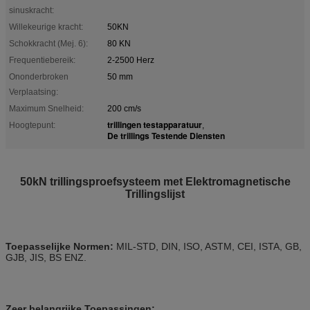
sinuskracht:
Willekeurige kracht:
50KN
Schokkracht (Mej. 6):
80 KN
Frequentiebereik:
2-2500 Herz
Ononderbroken
50 mm
Verplaatsing:
Maximum Snelheid:
200 cm/s
trillingen testapparatuur
Hoogtepunt:
,
De trillings Testende Diensten
50kN trillingsproefsysteem met Elektromagnetische
Trillingslijst
Toepasselijke Normen:
MIL-STD, DIN, ISO, ASTM, CEI, ISTA, GB,
GJB, JIS, BS ENZ.
Zeer belangrijke Toepassingen: