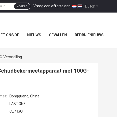
Vraag een offerte aan
|
Dutch
Zoeken
ET ONS OP
NIEUWS
GEVALLEN
BEDRIJFNIEUWS
G-Versnelling
h Schudbekermeetapparaat met 100G-
mst:
Dongguang, China
LABTONE
CE / ISO