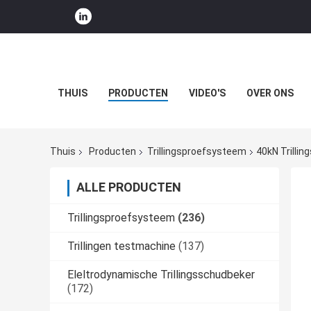
THUIS
PRODUCTEN
VIDEO'S
OVER ONS
Thuis
Producten
Trillingsproefsysteem
40kN Trilli
ALLE PRODUCTEN
Trillingsproefsysteem
(236)
Trillingen testmachine
(137)
Eleltrodynamische Trillingsschudbeker
(172)