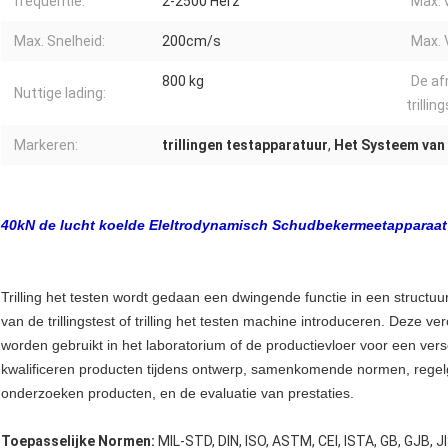
frequentie:
2-2500 Herz
Max. 
Max. Snelheid:
200cm/s
Max. 
800 kg
De af
Nuttige lading:
trillin
Markeren:
trillingen testapparatuur
,
Het Systeem van 
40kN de lucht koelde Eleltrodynamisch Schudbekermeetapparaat
Trilling het testen wordt gedaan een dwingende functie in een structu
van de trillingstest of trilling het testen machine introduceren. Deze ver
worden gebruikt in het laboratorium of de productievloer voor een ver
kwalificeren producten tijdens ontwerp, samenkomende normen, regelg
onderzoeken producten, en de evaluatie van prestaties.
Toepasselijke Normen:
MIL-STD, DIN, ISO, ASTM, CEI, ISTA, GB, GJB, J