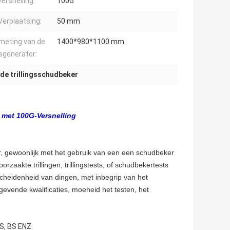
versnelling:
100G
Verplaatsing:
50 mm
meting van de
1400*980*1100 mm
gsgenerator:
de trillingsschudbeker
 met 100G-Versnelling
ur, gewoonlijk met het gebruik van een een schudbeker
oorzaakte trillingen, trillingstests, of schudbekertests
scheidenheid van dingen, met inbegrip van het
evende kwalificaties, moeheid het testen, het
IS, BS ENZ.