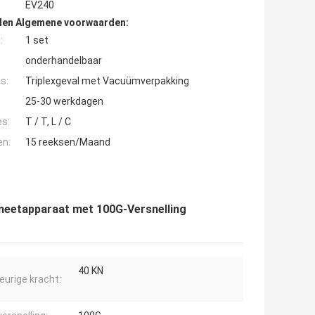
EV240
den Algemene voorwaarden:
:
1 set
onderhandelbaar
s:
Triplexgeval met Vacuümverpakking
25-30 werkdagen
es:
T / T, L / C
en:
15 reeksen/Maand
meetapparaat met 100G-Versnelling
40 KN
keurige kracht: