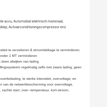
 accu, Automobiel elektrisch materiaal,
idsklep, Autoairconditioningscompressor enz.
iteit te verzekeren & stroomlekkage te verminderen;
ronder 1 MT verminderen
t doen afwijken van lading
trillingssysteem regelmatig zelfs met zware lading; geen
rbelasting, te sterke intensiteit, overvoltage, en
ten van de netwerkbescherming voor overvoltage,
, zachte start, over--temperatuur, kort-stroom,