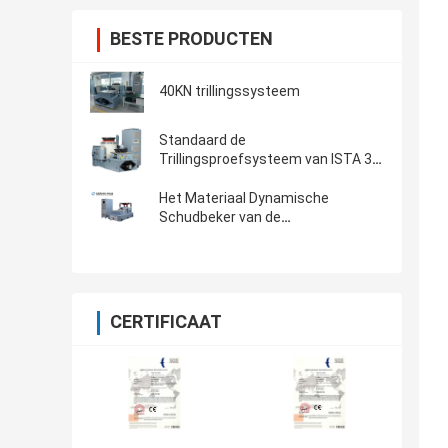
BESTE PRODUCTEN
40KN trillingssysteem
Standaard de
Trillingsproefsysteem van ISTA 3A
& van ISTA 6A Amazonië met
Controlemechanisme 8-CH
Het Materiaal Dynamische
Schudbeker van de
laboratoriumtest voor het
Automobieldelentrilling Testen
CERTIFICAAT