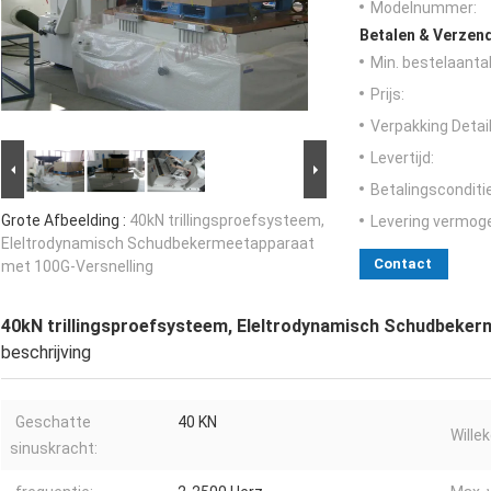
Modelnummer:
Betalen & Verzen
Min. bestelaantal
Prijs:
Verpakking Detail
Levertijd:
Betalingsconditi
Grote Afbeelding :
40kN trillingsproefsysteem,
Levering vermog
Eleltrodynamisch Schudbekermeetapparaat
Contact
met 100G-Versnelling
40kN trillingsproefsysteem, Eleltrodynamisch Schudbeker
beschrijving
Geschatte
40 KN
Wille
sinuskracht: