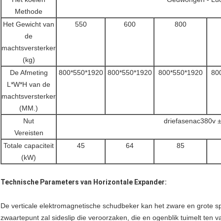
Methode
Het Gewicht van
550
600
800
de
machtsversterker
(kg)
De Afmeting
800*550*1920
800*550*1920
800*550*1920
80
L*W*H van de
machtsversterker
(MM.)
Nut
driefasenac380v
Vereisten
Totale capaciteit
45
64
85
(kW)
Technische Parameters van Horizontale Expander:
De verticale elektromagnetische schudbeker kan het zware en grote sp
zwaartepunt zal sideslip die veroorzaken, die en ogenblik tuimelt ten va