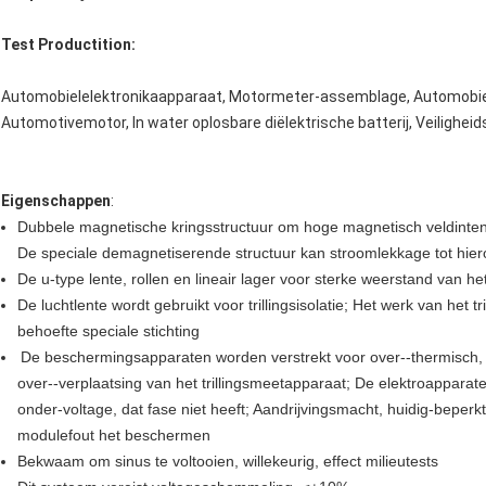
Test Productition:
Automobielelektronikaapparaat, Motormeter-assemblage, Automobiele
Automotivemotor, In water oplosbare diëlektrische batterij, Veilighe
Eigenschappen
:
Dubbele magnetische kringsstructuur om hoge magnetisch veldintens
De speciale demagnetiserende structuur kan stroomlekkage tot hie
De u-type lente, rollen en lineair lager voor sterke weerstand van he
De luchtlente wordt gebruikt voor trillingsisolatie; Het werk van het 
behoefte speciale stichting
De beschermingsapparaten worden verstrekt voor over--thermisch, ove
over--verplaatsing van het trillingsmeetapparaat; De elektroappara
onder-voltage, dat fase niet heeft; Aandrijvingsmacht, huidig-beperkt
modulefout het beschermen
Bekwaam om sinus te voltooien, willekeurig, effect milieutests