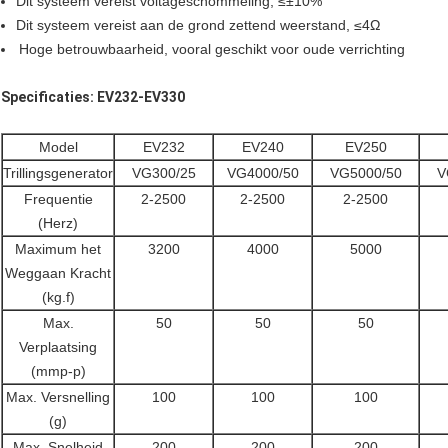
Dit systeem vereist voltageschommeling, ≤±10%
Dit systeem vereist aan de grond zettend weerstand, ≤4Ω
Hoge betrouwbaarheid, vooral geschikt voor oude verrichting
Specificaties: EV232-EV330
Model
EV232
EV240
EV250
Trillingsgenerator
VG300/25
VG4000/50
VG5000/50
V
Frequentie
2-2500
2-2500
2-2500
(Herz)
Maximum het
3200
4000
5000
Weggaan Kracht
(kg.f)
Max.
50
50
50
Verplaatsing
(mmp-p)
Max. Versnelling
100
100
100
(g)
Max. Snelheid
200
200
200