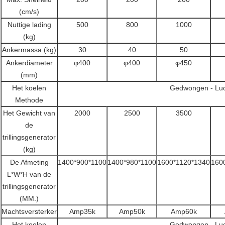
(cm/s)
Nuttige lading
500
800
1000
(kg)
Ankermassa (kg)
30
40
50
Ankerdiameter
φ400
φ400
φ450
(mm)
Het koelen
Gedwongen - Luc
Methode
Het Gewicht van
2000
2500
3500
de
trillingsgenerator
(kg)
De Afmeting
1400*900*1100
1400*980*1100
1600*1120*1340
160
L*W*H van de
trillingsgenerator
(MM.)
Machtsversterker
Amp35k
Amp50k
Amp60k
Het koelen
Gedwongen - Luc