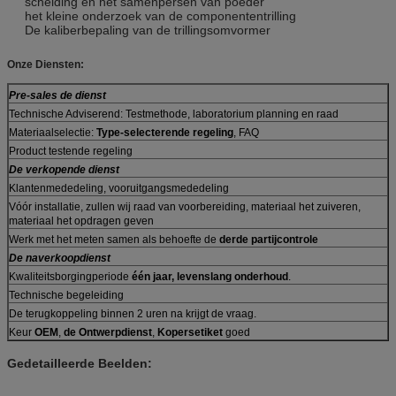
scheiding en het samenpersen van poeder
het kleine onderzoek van de componententrilling
De kaliberbepaling van de trillingsomvormer
Onze Diensten:
Pre-sales de dienst
Technische Adviserend: Testmethode, laboratorium planning en raad
Materiaalselectie:
Type-selecterende regeling
, FAQ
Product testende regeling
De verkopende dienst
Klantenmededeling, vooruitgangsmededeling
Vóór installatie, zullen wij raad van voorbereiding, materiaal het zuiveren,
materiaal het opdragen geven
Werk met het meten samen als behoefte de
derde partijcontrole
De naverkoopdienst
Kwaliteitsborgingperiode
één jaar, levenslang onderhoud
.
Technische begeleiding
De terugkoppeling binnen 2 uren na krijgt de vraag.
Keur
OEM
,
de Ontwerpdienst
,
Kopersetiket
goed
Gedetailleerde Beelden: