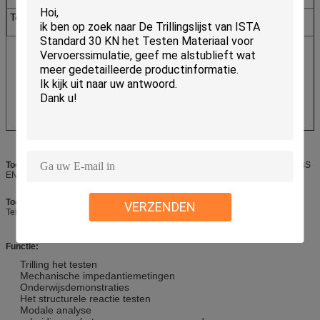
Vereisten
Totale capaciteit
8
9
18
(kW)
Toepasselijke Normen:
MIL-STD, DIN, ISO, ASTM, CEI, ISTA, GB, GJB, JIS, BS
ENZ.
Toepasselijke Industrie:
Automobiel, Elektronika, Ruimte, Schip,
VERZENDEN
Telecommunicatie, Potoelectronics, Instrument enz.
Functie:
Trilling het testen
Mechanische impedantiemetingen
Onderwijsdemonstraties
Het structurele reactie testen
Modale analyse