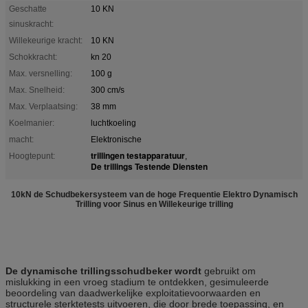
Geschatte
10 KN
sinuskracht:
Willekeurige kracht:
10 KN
Schokkracht:
kn 20
Max. versnelling:
100 g
Max. Snelheid:
300 cm/s
Max. Verplaatsing:
38 mm
Koelmanier:
luchtkoeling
macht:
Elektronische
trillingen testapparatuur
Hoogtepunt:
,
De trillings Testende Diensten
10kN de Schudbekersysteem van de hoge Frequentie Elektro Dynamisch
Trilling voor Sinus en Willekeurige trilling
De dynamische trillingsschudbeker wordt
gebruikt om
mislukking in een vroeg stadium te ontdekken, gesimuleerde
beoordeling van daadwerkelijke exploitatievoorwaarden en
structurele sterktetests uitvoeren, die door brede toepassing, en