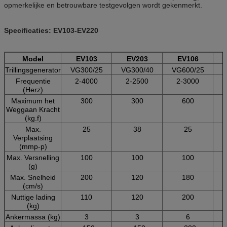
opmerkelijke en betrouwbare testgevolgen wordt gekenmerkt.
Specificaties: EV103-EV220
Model
EV103
EV203
EV106
Trillingsgenerator
VG300/25
VG300/40
VG600/25
V
Frequentie
2-4000
2-2500
2-3000
(Herz)
Maximum het
300
300
600
Weggaan Kracht
(kg.f)
Max.
25
38
25
Verplaatsing
(mmp-p)
Max. Versnelling
100
100
100
(g)
Max. Snelheid
200
120
180
(cm/s)
Nuttige lading
110
120
200
(kg)
Ankermassa (kg)
3
3
6