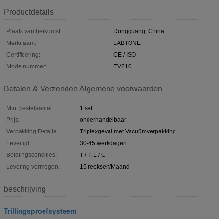
Productdetails
Plaats van herkomst:
Dongguang, China
Merknaam:
LABTONE
Certificering:
CE / ISO
Modelnummer:
EV210
Betalen & Verzenden Algemene voorwaarden
Min. bestelaantal:
1 set
Prijs:
onderhandelbaar
Verpakking Details:
Triplexgeval met Vacuümverpakking
Levertijd:
30-45 werkdagen
Betalingscondities:
T / T, L / C
Levering vermogen:
15 reeksen/Maand
beschrijving
Trillingsproefsysteem