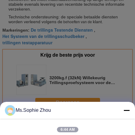
stabiele evenals levering van recentste technische informatie
verzekeren.
Technische ondersteuning: de speciale betaalde diensten
worden verleend volgens de
klant
behoeften van
de
.
De trillings Testende Diensten
Markeringen:
,
Het Systeem van de trillingsschudbeker
,
trillingen testapparatuur
Krijg de beste prijs voor
3200kg.f (32kN) Willekeurig
Trillingsproefsysteem voor de
Richting van XYZ van de
Trillingstest
Doorgaan
Ms.Sophie Zhou
Trillingsproefsysteem
Meer
6:44 AM