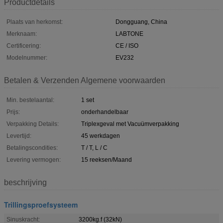
Productdetails
Plaats van herkomst:
Dongguang, China
Merknaam:
LABTONE
Certificering:
CE / ISO
Modelnummer:
EV232
Betalen & Verzenden Algemene voorwaarden
Min. bestelaantal:
1 set
Prijs:
onderhandelbaar
Verpakking Details:
Triplexgeval met Vacuümverpakking
Levertijd:
45 werkdagen
Betalingscondities:
T / T, L / C
Levering vermogen:
15 reeksen/Maand
beschrijving
Trillingsproefsysteem
Sinuskracht:
3200kg.f (32kN)