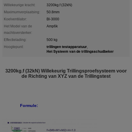
Willekeurige kracht:
3200kg.f (32kN)
Maximumverplaatsing:
50.8mm
Koelventilator:
Bl-3000
Het Model van de
Amp6k
machtsversterker:
Effectielading:
500 kg
trillingen testapparatuur
Hoogtepunt:
,
Het Systeem van de trillingsschudbeker
3200kg.f (32kN) Willekeurig Trillingsproefsysteem voor
de Richting van XYZ van de Trillingstest
Formule: