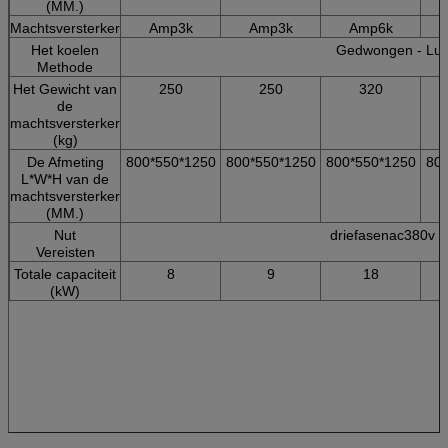
(MM.)
Machtsversterker
Amp3k
Amp3k
Amp6k
Het koelen
Gedwongen - Luc
Methode
Het Gewicht van
250
250
320
de
machtsversterker
(kg)
De Afmeting
800*550*1250
800*550*1250
800*550*1250
800
L*W*H van de
machtsversterker
(MM.)
Nut
driefasenac380v 
Vereisten
Totale capaciteit
8
9
18
(kW)