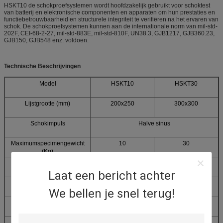
HSKT10 de schokproefsystemen wordt hoofdzakelijk gebruikt voor schoktest
van batterij en elektronische componenten en apparaten om hun prestaties en
functiebetrouwbaarheid en structurele integriteit te verifiëren na het ervaren van
schok. De schokproefsystemen kunnen aan de internationale norm van mil-std-
202F, CEI-68-2-27, mil-std-883E, mil-std-810F, UN38.3, GJB1217, GJB360.23,
GJB150, GJB548 enz. voldoen.
Technische Beschrijvingen
Model
HSKT10
HSKT30
Lijstgrootte (mm)
200x250
300x300
Schokimpuls
Halve sinus
Maximumspecimengewicht
10
30
(Kg)
Versnellingswaaier (G)
20 ~ 2000
20 ~ 1500
Laat een bericht achter
Impulsduur (Mej.)
0.2~18
0.5~30
We bellen je snel terug!
Machineafmeting (mm)
660x700x2380
720x680x1890
Nut
AC220V 50Hz 5A, Luchtdruk: meer dan