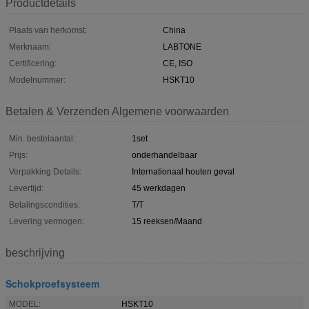
Productdetails
Plaats van herkomst:
China
Merknaam:
LABTONE
Certificering:
CE, ISO
Modelnummer:
HSKT10
Betalen & Verzenden Algemene voorwaarden
Min. bestelaantal:
1set
Prijs:
onderhandelbaar
Verpakking Details:
Internationaal houten geval
Levertijd:
45 werkdagen
Betalingscondities:
T/T
Levering vermogen:
15 reeksen/Maand
beschrijving
Schokproefsysteem
MODEL:
HSKT10