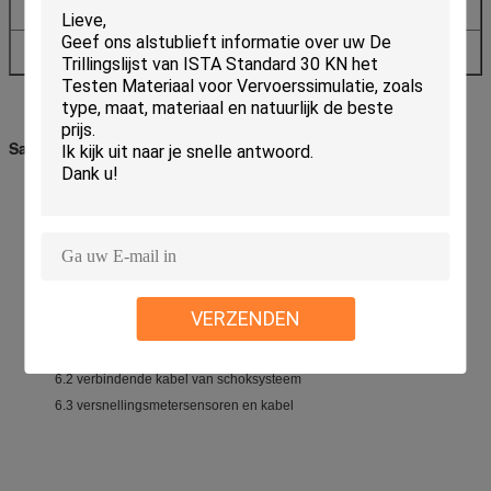
Vereisten
0.5Mpa
Machinegewicht (Kg)
820
650
Samenstelling
1)
Machinelichaam: HSKT10
2) Controlemechanisme: HSKT
3)
Analyse
systeem: MI5202+PC
4) Computer
5) De generator van de schokgolfvorm: De halve generator van de
sinusgolf
VERZENDEN
6)
Connectingcable
:
6.1 machtskabel
6.2 verbindende kabel van schoksysteem
6.3 versnellingsmetersensoren en kabel