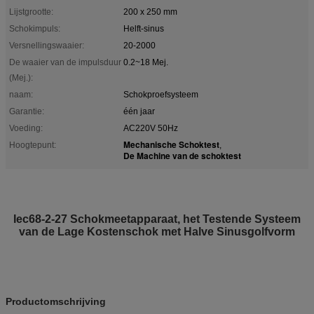
Lijstgrootte:
200 x 250 mm
Schokimpuls:
Helft-sinus
Versnellingswaaier:
20-2000
De waaier van de impulsduur
0.2~18 Mej.
(Mej.):
naam:
Schokproefsysteem
Garantie:
één jaar
Voeding:
AC220V 50Hz
Mechanische Schoktest
Hoogtepunt:
,
De Machine van de schoktest
Iec68-2-27 Schokmeetapparaat, het Testende Systeem
van de Lage Kostenschok met Halve Sinusgolfvorm
Productomschrijving