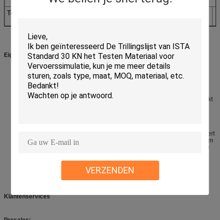
Vereisten
Totale capaciteit
64
85
95
(kW)
Eigenschappen
Sterkte van het opschortingssysteem en het lineaire motie leiden, sterk
laadvermogen, goede leidende functies, hoge stabiliteit.
Perfecte prestaties op omvangvariatie.
Hoge efficiënt bij de omzetting van de de Klassenmacht van D, 3 - verstrekt
de Sigma piekstroom, de optimalisering van machtsconsumptie en
minimum harmonische vervorming.
Snelle autoverificatiediagnostiek en kettingsbescherming, hoge hoge
veiligheid en betrouwbaarheid
Het apparaat van de de isolatiebevochtiging van de luchtwindbuil realiseert
de trillingslijst zonder behoefte aan speciale stichting. De perfecte golfvorm
van de herverschijningstrilling en de vermindering van trillingstransmissie
Verschillende toepassing op de verticale en horizontale lijsten.
Eenvoudige verrichting voor het controlemechanisme.
VERZENDEN
Klantenservices
Presales: