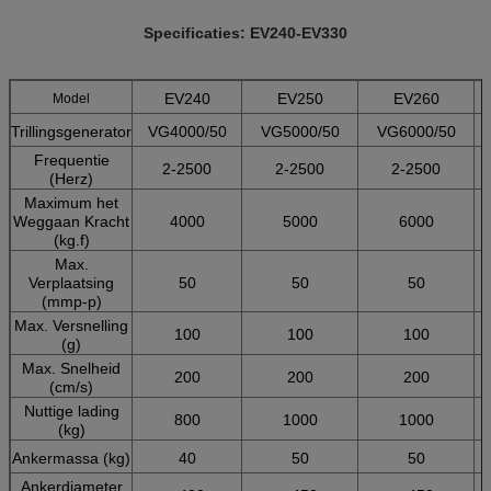
Specificaties: EV240-EV330
EV240
EV250
EV260
Model
Trillingsgenerator
VG4000/50
VG5000/50
VG6000/50
Frequentie
2-2500
2-2500
2-2500
(Herz)
Maximum het
Weggaan Kracht
4000
5000
6000
(kg.f)
Max.
Verplaatsing
50
50
50
(mmp-p)
Max. Versnelling
100
100
100
(g)
Max. Snelheid
200
200
200
(cm/s)
Nuttige lading
800
1000
1000
(kg)
Ankermassa (kg)
40
50
50
Ankerdiameter