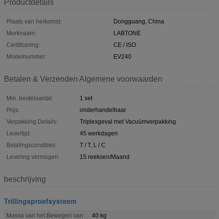
Productdetails
Plaats van herkomst:
Dongguang, China
Merknaam:
LABTONE
Certificering:
CE / ISO
Modelnummer:
EV240
Betalen & Verzenden Algemene voorwaarden
Min. bestelaantal:
1 set
Prijs:
onderhandelbaar
Verpakking Details:
Triplexgeval met Vacuümverpakking
Levertijd:
45 werkdagen
Betalingscondities:
T / T, L / C
Levering vermogen:
15 reeksen/Maand
beschrijving
Trillingsproefsysteem
Massa van het Bewegen van
40 kg