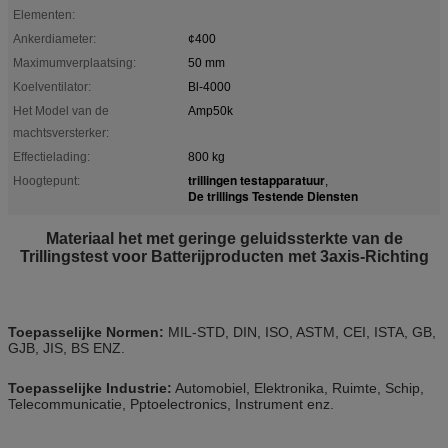
Elementen:
Ankerdiameter:
¢400
Maximumverplaatsing:
50 mm
Koelventilator:
Bl-4000
Het Model van de
Amp50k
machtsversterker:
Effectielading:
800 kg
trillingen testapparatuur
Hoogtepunt:
,
De trillings Testende Diensten
Materiaal het met geringe geluidssterkte van de
Trillingstest voor Batterijproducten met 3axis-Richting
Toepasselijke Normen:
MIL-STD, DIN, ISO, ASTM, CEI, ISTA, GB,
GJB, JIS, BS ENZ.
Toepasselijke Industrie:
Automobiel, Elektronika, Ruimte, Schip,
Telecommunicatie, Pptoelectronics, Instrument enz.