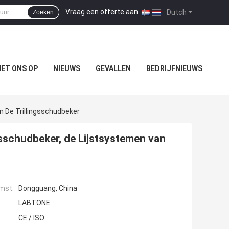
Vraag een offerte aan
|
Dutch
Zoeken
ET ONS OP
NIEUWS
GEVALLEN
BEDRIJFNIEUWS
n De Trillingsschudbeker
sschudbeker, de Lijstsystemen van
mst:
Dongguang, China
LABTONE
CE / ISO