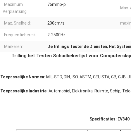
Maximum
76mmp-p
Max. 
Verplaatsing:
Max. Snelheid:
200cm/s
maxim
Frequentiebereik:
2-2500Hz
Markeren:
De trillings Testende Diensten
,
Het Systee
Trilling het Testen Schudbekerlijst voor Computersla
Toepasselijke Normen:
MIL-STD, DIN, ISO, ASTM, CEI, ISTA, GB, GJB, J
Toepasselijke Industrie:
Automobiel, Elektronika, Ruimte, Schip, Tel
Specificaties: EV340