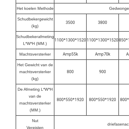
Het koelen Methode
Gedwongen
Schudbekergewicht
3500
3800
(kg)
Schudbekerafmeting
1100*1300*1520
1100*1300*1520
850*
L*W*H (MM.)
Machtsversterker
Amp55k
Amp70k
A
Het Gewicht van de
machtsversterker
800
900
(kg)
De Afmeting L*W*H
van de
800*550*1920
800*550*1920
800
machtsversterker
(MM.)
Nut
driefasena
Vereisten