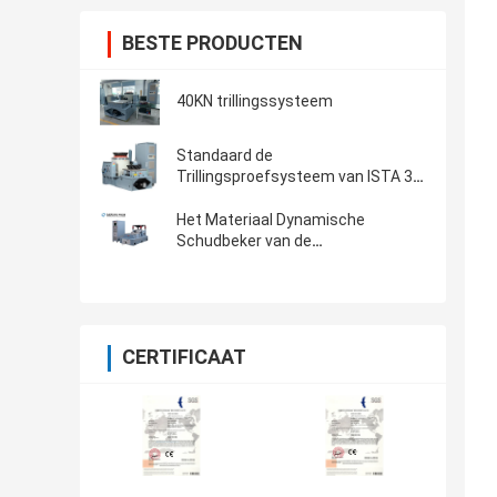
BESTE PRODUCTEN
40KN trillingssysteem
Standaard de
Trillingsproefsysteem van ISTA 3A
& van ISTA 6A Amazonië met
Controlemechanisme 8-CH
Het Materiaal Dynamische
Schudbeker van de
laboratoriumtest voor het
Automobieldelentrilling Testen
CERTIFICAAT