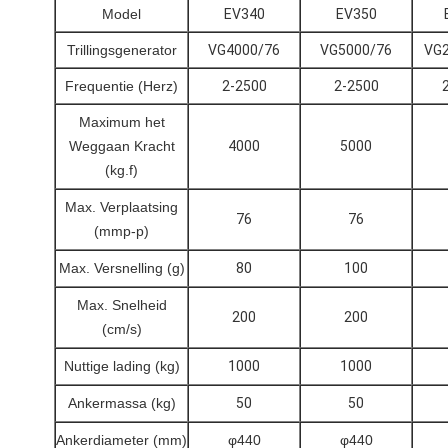
Model
EV340
EV350
Trillingsgenerator
VG4000/76
VG5000/76
VG2
Frequentie (Herz)
2-2500
2-2500
Maximum het
Weggaan Kracht
4000
5000
(kg.f)
Max. Verplaatsing
76
76
(mmp-p)
Max. Versnelling (g)
80
100
Max. Snelheid
200
200
(cm/s)
Nuttige lading (kg)
1000
1000
Ankermassa (kg)
50
50
Ankerdiameter (mm)
φ440
φ440