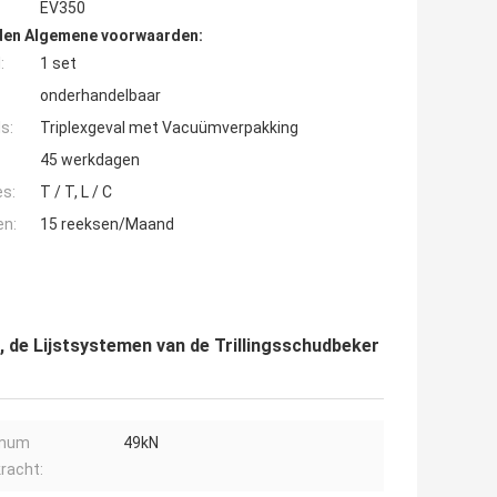
EV350
den Algemene voorwaarden:
:
1 set
onderhandelbaar
s:
Triplexgeval met Vacuümverpakking
45 werkdagen
es:
T / T, L / C
en:
15 reeksen/Maand
 de Lijstsystemen van de Trillingsschudbeker
mum
49kN
racht: