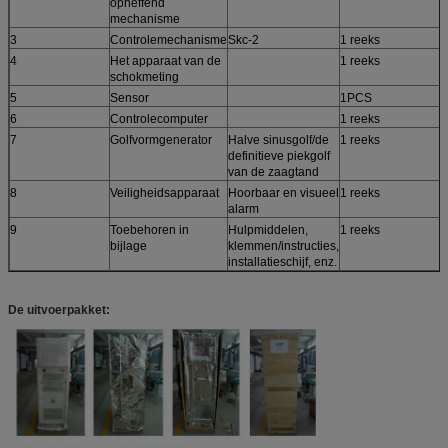
opheffend
mechanisme
3
Controlemechanisme
Skc-2
1 reeks
4
Het apparaat van de
1 reeks
schokmeting
5
Sensor
1PCS
6
Controlecomputer
1 reeks
7
Golfvormgenerator
Halve sinusgolf/de
1 reeks
definitieve piekgolf
van de zaagtand
8
Veiligheidsapparaat
Hoorbaar en visueel
1 reeks
alarm
9
Toebehoren in
Hulpmiddelen,
1 reeks
bijlage
klemmen/instructies,
installatieschijf, enz.
De uitvoerpakket: