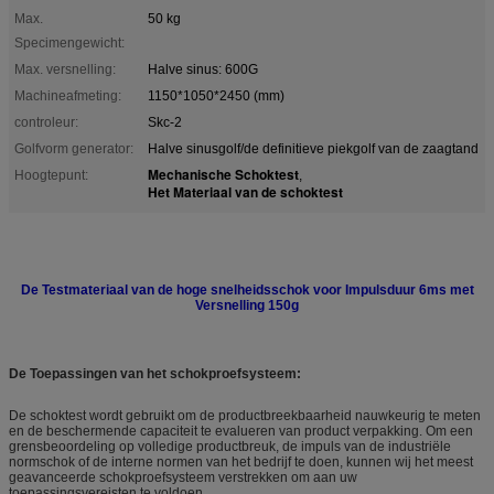
Max.
50 kg
Specimengewicht:
Max. versnelling:
Halve sinus: 600G
Machineafmeting:
1150*1050*2450 (mm)
controleur:
Skc-2
Golfvorm generator:
Halve sinusgolf/de definitieve piekgolf van de zaagtand
Mechanische Schoktest
Hoogtepunt:
,
Het Materiaal van de schoktest
De Testmateriaal van de hoge snelheidsschok voor Impulsduur 6ms met
Versnelling 150g
De Toepassingen van het schokproefsysteem:
De schoktest wordt gebruikt om de productbreekbaarheid nauwkeurig te meten
en de beschermende capaciteit te evalueren van product verpakking. Om een
grensbeoordeling op volledige productbreuk, de impuls van de industriële
normschok of de interne normen van het bedrijf te doen, kunnen wij het meest
geavanceerde schokproefsysteem verstrekken om aan uw
toepassingsvereisten te voldoen.