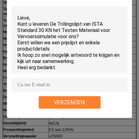
Versnellingstoelage
≤ 10%
Tarief van snelheid
≤ 10%
verandering
Transversale verhouding
≤ 10%
van lijst
Materiaalafmetingen
1300×1150×2600 mm
Materiaalgewicht
2300 kg
Het meten van systeem
Inputkanalen
2 kanalen
Bemonsteringsfrequentie
192KHz
Impulsduur
0,5 aan 100ms
Max. versnelling
5000G
Communicatie interface
USB2.0
Steunende norm
ISO, UN38.3, mil-std-810, bepaalde gebruiker -
Besturingssysteem
Vensters 10
De sensor van de systeemversnelling
VERZENDEN
Merk
B&W
Model
22100
Outputwijze
Lastentype
Gevoeligheid
4pC/g
Frequentiegebied
0,5 aan 12KHz
Versnellingswaaier
±2500G