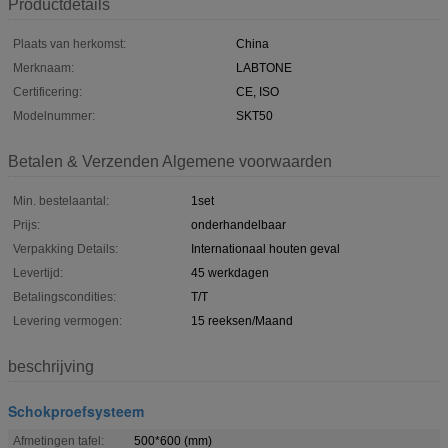
Productdetails
Plaats van herkomst:
China
Merknaam:
LABTONE
Certificering:
CE, ISO
Modelnummer:
SKT50
Betalen & Verzenden Algemene voorwaarden
Min. bestelaantal:
1set
Prijs:
onderhandelbaar
Verpakking Details:
Internationaal houten geval
Levertijd:
45 werkdagen
Betalingscondities:
T/T
Levering vermogen:
15 reeksen/Maand
beschrijving
Schokproefsysteem
Afmetingen tafel:
500*600 (mm)