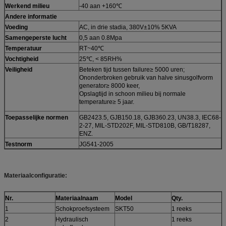
Werkend milieu
-40 aan +160℃
Andere informatie
Voeding
AC, in drie stadia, 380V±10% 5KVA
Samengeperste lucht
0,5 aan 0.8Mpa
Temperatuur
RT~40℃
Vochtigheid
25℃, < 85RH%
Veiligheid
Beteken tijd tussen failure≥ 5000 uren;
Ononderbroken gebruik van halve sinusgolfvorm
generator≥ 8000 keer,
Opslagtijd in schoon milieu bij normale
temperature≥ 5 jaar.
Toepasselijke normen
GB2423.5, GJB150.18, GJB360.23, UN38.3, IEC68-
2-27, MIL-STD202F, MIL-STD810B, GB/T18287,
ENZ.
Testnorm
JG541-2005
Materiaalconfiguratie:
Nr.
Materiaalnaam
Model
Qty.
1
Schokproefsysteem
SKT50
1 reeks
2
Hydraulisch
1 reeks