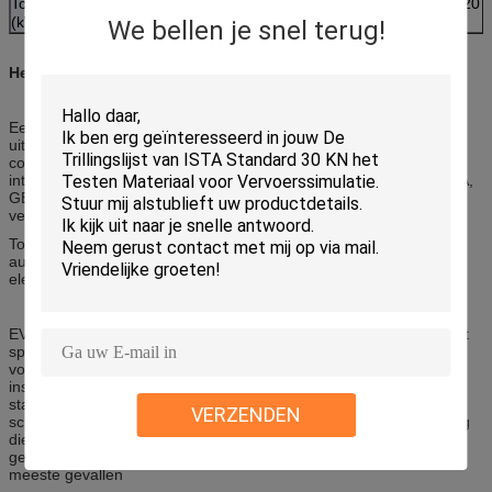
Totale capaciteit
8
9
18
20
(kW)
We bellen je snel terug!
Het Systeem Discription van
trillingsschudbeker
de
Een volledige reeks van trillings testend systeem is samengesteld
uit schudbeker, machtsversterker en trilling metend
controlesysteem, overeenkomstig de relevante nationale en
internationale normen (zoals: Mil-STD, DIN, ISO, ASTM, CEI, ISTA,
GB, GJB, JIS, BS, enz.) om technische ondersteuning voor het
vestigen van productkwaliteitscontrole te verstrekken
Toepassingen van het trillings de testende systeem:
automobiel, elektronika, ruimte, schip, telecommunicatie, opto-
elektronica, instrument enz.
EV de reeks van elektromagnetisch trillings testend systeem wordt
speciaal ontworpen om aan de behoefte aan oude verrichting te
voldoen. De verticale en horizontale trillingen kunnen door de
installatie van trillings bestand basis worden bereikt. Het
standaardplatform is uitgerust met het apparaat van de de
VERZENDEN
schokisolatie van het hoog rendementluchtkussen, zodat de trilling
die aan het gebouw wordt overgebracht kan worden
geminimaliseerd. Er is geen behoefte aan extra stichting in de
meeste gevallen