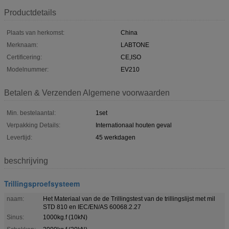
Productdetails
Plaats van herkomst:
China
Merknaam:
LABTONE
Certificering:
CE,ISO
Modelnummer:
EV210
Betalen & Verzenden Algemene voorwaarden
Min. bestelaantal:
1set
Verpakking Details:
Internationaal houten geval
Levertijd:
45 werkdagen
beschrijving
Trillingsproefsysteem
naam:
Het Materiaal van de de Trillingstest van de trillingslijst met mil
STD 810 en IEC/EN/AS 60068.2.27
Sinus:
1000kg.f (10kN)