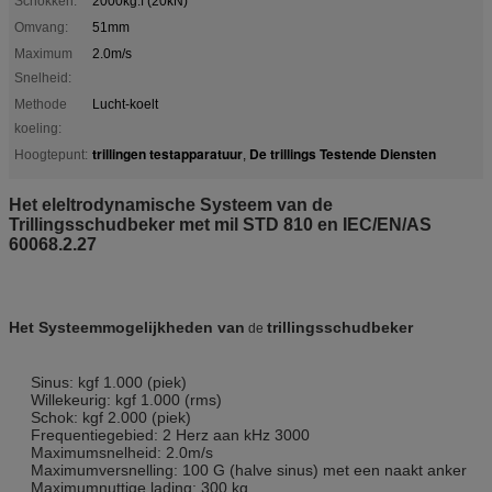
Schokken:
2000kg.f (20kN)
Omvang:
51mm
Maximum
2.0m/s
Snelheid:
Methode
Lucht-koelt
koeling:
trillingen testapparatuur
De trillings Testende Diensten
Hoogtepunt:
,
Het eleltrodynamische Systeem van de
Trillingsschudbeker met mil STD 810 en IEC/EN/AS
60068.2.27
Het Systeemmogelijkheden van
trillingsschudbeker
de
Sinus: kgf 1.000 (piek)
Willekeurig: kgf 1.000 (rms)
Schok: kgf 2.000 (piek)
Frequentiegebied: 2 Herz aan kHz 3000
Maximumsnelheid: 2.0m/s
Maximumversnelling: 100 G (halve sinus) met een naakt anker
Maximumnuttige lading: 300 kg