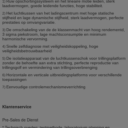
Ruw opschortingssysteem en het lineaire motie leiden, sterk
1)
laadvermogen, goede leidende functies, hoge stabiliteit.
Het luchtkussen van het ladingscentrum met hoge statische
2)
stijfheid en lage dynamische stijfheid, sterk laadvermogen, perfecte
prestaties op omvangvariatie.
De omschakeling van de de klassenmacht van hoog rendementd,
3)
3 sigma piekstroom, lage machtsconsumptie en minimum
harmonische vervorming.
Snelle zelfdiagnose met veiligheidskoppeling, hoge
4)
veiligheidsbetrouwbaarheid
De isolatieapparaat van de luchtkussenschok voor trillingsplatform
5)
zonder de behoefte aan extra stichting, perfecte reproductie van
trillingsgolf en vermindering van trillingsoverbrenging
Horizontale en verticale uitbreidingsplatforms voor verschillende
6)
toepassingen
Eenvoudige controlemechanismeverrichting
7)
Klantenservice
Pre-Sales de Dienst
* Technisch overleg: testmethode, laboratorium planning en