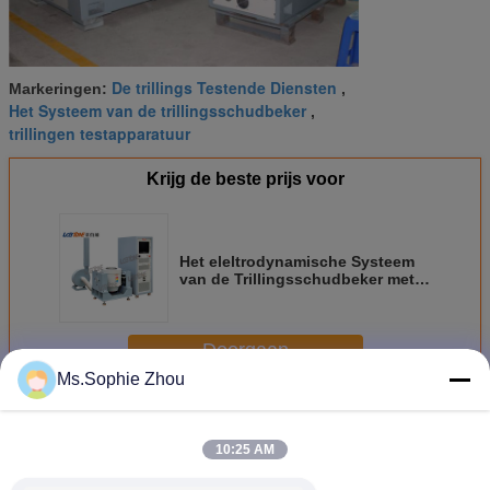
De trillings Testende Diensten
Markeringen:
,
Het Systeem van de trillingsschudbeker
,
trillingen testapparatuur
Krijg de beste prijs voor
Het eleltrodynamische Systeem
van de Trillingsschudbeker met
mil STD 810 en IEC/EN/AS
60068.2.27
Doorgaan
Ms.Sophie Zhou
Trillingsproefsysteem
Meer
10:25 AM