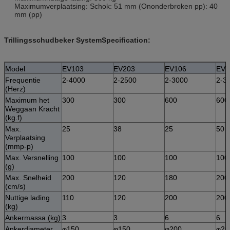
Maximumverplaatsing: Schok: 51 mm (Ononderbroken pp): 40
mm (pp)
Trillingsschudbeker SystemSpecification:
Model
EV103
EV203
EV106
EV2
Frequentie
2-4000
2-2500
2-3000
2-3
(Herz)
Maximum het
300
300
600
600
Weggaan Kracht
(kg.f)
Max.
25
38
25
50
Verplaatsing
(mmp-p)
Max. Versnelling
100
100
100
100
(g)
Max. Snelheid
200
120
180
200
(cm/s)
Nuttige lading
110
120
200
200
(kg)
Ankermassa (kg)
3
3
6
6
Ankerdiameter
φ150
φ150
φ200
φ20