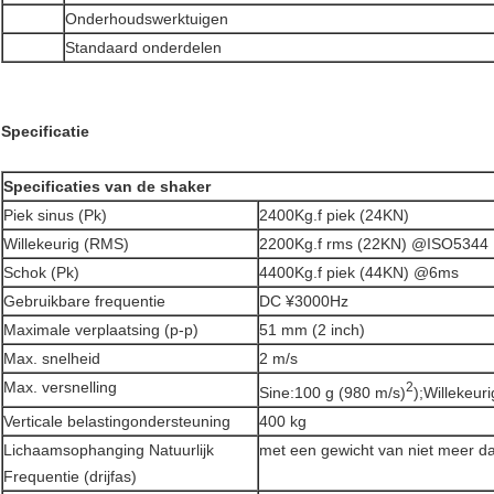
Onderhoudswerktuigen
Standaard onderdelen
Specificatie
Specificaties van de shaker
Piek sinus (Pk)
2400Kg.f piek (24KN)
Willekeurig (RMS)
2200Kg.f rms (22KN) @ISO5344
Schok (Pk)
4400Kg.f piek (44KN) @6ms
Gebruikbare frequentie
DC ¥3000Hz
Maximale verplaatsing (p-p)
51 mm (2 inch)
Max. snelheid
2 m/s
Max. versnelling
2
Sine:100 g (980 m/s)
);Willekeur
Verticale belastingondersteuning
400 kg
Lichaamsophanging Natuurlijk
met een gewicht van niet meer d
Frequentie (drijfas)