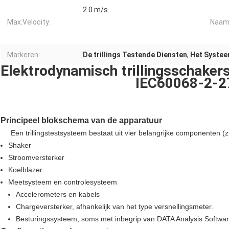
2.0 m/s
Max.Velocity:
Naam
Markeren:
De trillings Testende Diensten
,
Het Systee
Elektrodynamisch trillingsschake
IEC60068-2-2
Principeel blokschema van de apparatuur
Een trillingstestsysteem bestaat uit vier belangrijke componenten (zi
Shaker
Stroomversterker
Koelblazer
Meetsysteem en controlesysteem
Accelerometers en kabels
Chargeversterker, afhankelijk van het type versnellingsmeter.
Besturingssysteem, soms met inbegrip van DATA Analysis Softwa