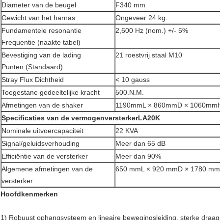
Diameter van de beugel
F340 mm
Gewicht van het harnas
Ongeveer 24 kg.
Fundamentele resonantie
2,600 Hz (nom.) +/- 5%
Frequentie (naakte tabel)
Bevestiging van de lading
21 roestvrij staal M10
Punten (Standaard)
Stray Flux Dichtheid
< 10 gauss
Toegestane gedeeltelijke kracht
500.N.M.
Afmetingen van de shaker
1190mmL × 860mmD × 1060mm
Specificaties van de vermogenversterker
LA20K
Nominale uitvoercapaciteit
22 KVA
Signal/geluidsverhouding
Meer dan 65 dB
Efficiëntie van de versterker
Meer dan 90%
Algemene afmetingen van de
650 mmL × 920 mmD × 1780 m
versterker
Hoofdkenmerken
1) Robuust ophangsysteem en lineaire bewegingsleiding, sterke draagkra