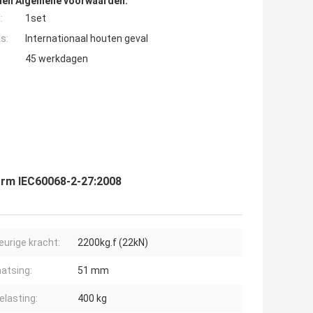
den Algemene voorwaarden:
:
1set
s:
Internationaal houten geval
45 werkdagen
orm IEC60068-2-27:2008
eurige kracht:
2200kg.f (22kN)
aatsing:
51 mm
elasting:
400 kg