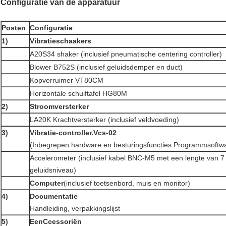
Configuratie van de apparatuur
Posten
Configuratie
1
)
Vibratieschaakers
A20S34 shaker (inclusief pneumatische centering controller)
Blower B752S (inclusief geluidsdemper en duct)
Kopverruimer VT80CM
Horizontale schuiftafel HG80M
2
)
Stroomversterker
LA20K Krachtversterker (inclusief veldvoeding)
3)
Vibratie-controller.
Vcs-
02
(Inbegrepen hardware en besturingsfuncties Programmsoft
Accelerometer (inclusief kabel BNC-M5 met een lengte van 7
geluidsniveau)
Computer
(inclusief toetsenbord, muis en monitor)
4)
Documentatie
Handleiding, verpakkingslijst
5)
Een
Ccessoriën