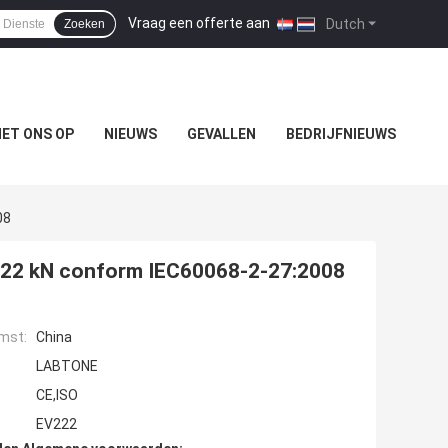
Vraag een offerte aan
|
Dutch
Zoeken
ET ONS OP
NIEUWS
GEVALLEN
BEDRIJFNIEUWS
08
n 22 kN conform IEC60068-2-27:2008
mst:
China
LABTONE
CE,ISO
EV222