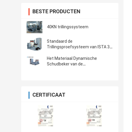
BESTE PRODUCTEN
40KN trillingssysteem
Standaard de
Trillingsproefsysteem van ISTA 3A
& van ISTA 6A Amazonië met
Controlemechanisme 8-CH
Het Materiaal Dynamische
Schudbeker van de
laboratoriumtest voor het
Automobieldelentrilling Testen
CERTIFICAAT