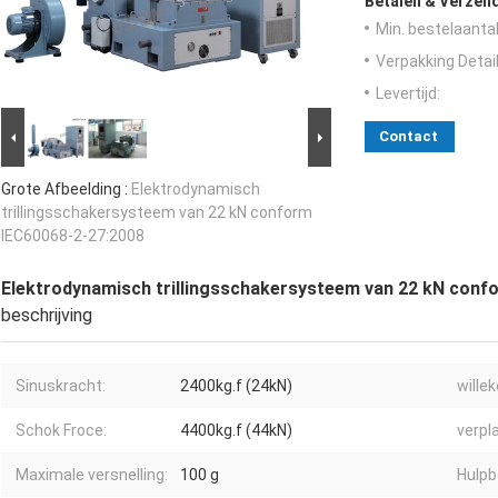
Betalen & Verzen
Min. bestelaantal
Verpakking Detail
Levertijd:
Contact
Grote Afbeelding :
Elektrodynamisch
trillingsschakersysteem van 22 kN conform
IEC60068-2-27:2008
Elektrodynamisch trillingsschakersysteem van 22 kN conf
beschrijving
Sinuskracht:
2400kg.f (24kN)
willek
Schok Froce:
4400kg.f (44kN)
verpl
Maximale versnelling:
100 g
Hulpb