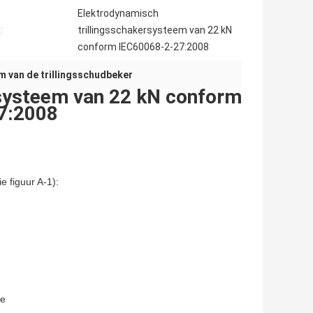
Elektrodynamisch
:
trillingsschakersysteem van 22 kN
conform IEC60068-2-27:2008
m van de trillingsschudbeker
rsysteem van 22 kN conform
7:2008
e figuur A-1):
re