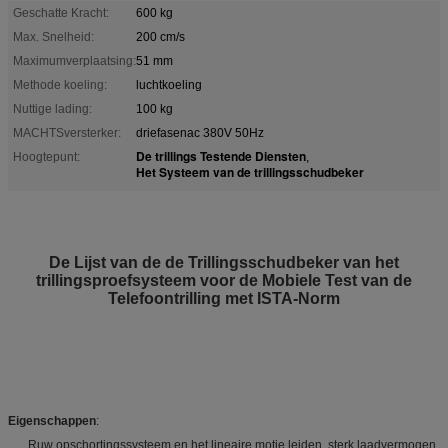
Geschatte Kracht:
600 kg
Max. Snelheid:
200 cm/s
Maximumverplaatsing:
51 mm
Methode koeling:
luchtkoeling
Nuttige lading:
100 kg
MACHTSversterker:
driefasenac 380V 50Hz
De trillings Testende Diensten
Hoogtepunt:
,
Het Systeem van de trillingsschudbeker
De Lijst van de de Trillingsschudbeker van het
trillingsproefsysteem voor de Mobiele Test van de
Telefoontrilling met ISTA-Norm
Eigenschappen
:
Ruw opschortingssysteem en het lineaire motie leiden, sterk laadvermogen,