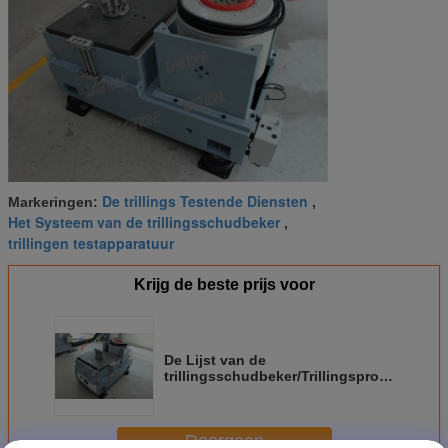
De trillings Testende Diensten
Markeringen:
,
Het Systeem van de trillingsschudbeker
,
trillingen testapparatuur
Krijg de beste prijs voor
De Lijst van de
trillingsschudbeker/Trillingsproefsystee
voor de Mobiele Test van de
Telefoontrilling met ISTA-Norm
Doorgaan