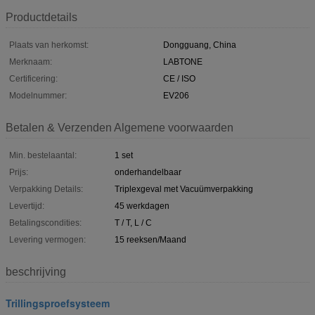
Productdetails
Plaats van herkomst:
Dongguang, China
Merknaam:
LABTONE
Certificering:
CE / ISO
Modelnummer:
EV206
Betalen & Verzenden Algemene voorwaarden
Min. bestelaantal:
1 set
Prijs:
onderhandelbaar
Verpakking Details:
Triplexgeval met Vacuümverpakking
Levertijd:
45 werkdagen
Betalingscondities:
T / T, L / C
Levering vermogen:
15 reeksen/Maand
beschrijving
Trillingsproefsysteem