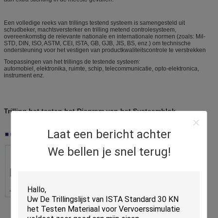
Een volledige reeks van trillings testend systeem is samengesteld uit
schudbeker, machtsversterker en trilling metend controlesysteem,
overeenkomstig de relevante nationale en internationale normen (zoals: Mil-
STD, DIN, ISO, ASTM, CEI, ISTA, GB, GJB, JIS, BS, enz.) om technische
ondersteuning voor het vestigen van productkwaliteitscontrole te verstrekken
Toepassingen van het trillings de testende systeem:
automobiel, elektronika, ruimte, schip, telecommunicatie, opto-elektronica,
instrument enz.
Trilling het testen het Diagram van het Systeemblok
Laat een bericht achter
We bellen je snel terug!