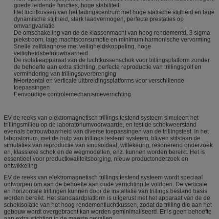
goede leidende functies, hoge stabiliteit
Het luchtkussen van het ladingscentrum met hoge statische stijfheid en lage
dynamische stijfheid, sterk laadvermogen, perfecte prestaties op
omvangvariatie
De omschakeling van de de klassenmacht van hoog rendementd, 3 sigma
piekstroom, lage machtsconsumptie en minimum harmonische vervorming
Snelle zelfdiagnose met veiligheidskoppeling, hoge
veiligheidsbetrouwbaarheid
De isolatieapparaat van de luchtkussenschok voor trillingsplatform zonder
de behoefte aan extra stichting, perfecte reproductie van trillingsgolf en
vermindering van trillingsoverbrenging
hHorizontal
en verticale uitbreidingsplatforms voor verschillende
toepassingen
Eenvoudige controlemechanismeverrichting
EV de reeks van elektromagnetisch trillings testend systeem simuleert het
trillingsmilieu op de laboratoriumvoorwaarde, en test de schokweerstand
evenals betrouwbaarheid van diverse toepassingen van de trillingstest. In het
laboratorium, met de hulp van trillings testend systeem, blijven stilstaan de
simulaties van reproductie van sinusoïdaal, willekeurig, resonerend onderzoek
en, klassieke schok en de wegmodellen, enz. kunnen worden bereikt. Het is
essentieel voor productkwaliteitsborging, nieuw productonderzoek en
ontwikkeling
EV de reeks van elektromagnetisch trillings testend systeem wordt speciaal
ontworpen om aan de behoefte aan oude verrichting te voldoen. De verticale
en horizontale trillingen kunnen door de installatie van trillings bestand basis
worden bereikt. Het standaardplatform is uitgerust met het apparaat van de de
schokisolatie van het hoog rendementluchtkussen, zodat de trilling die aan het
gebouw wordt overgebracht kan worden geminimaliseerd. Er is geen behoefte
aan extra stichting in de meeste gevallen.