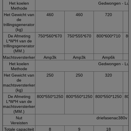
Het koelen
Gedwongen - Luc
Methode
Het Gewicht van
460
460
720
de
trillingsgenerator
(kg)
De Afmeting
750*560*670
750*555*670
800*600*710
80
L*W*H van de
trillingsgenerator
(MM.)
Machtsversterker
Amp3k
Amp3k
Amp6k
Het koelen
Gedwongen - Luc
Methode
Het Gewicht van
250
250
320
de
machtsversterker
(kg)
De Afmeting
800*550*1250
800*550*1250
800*550*1250
800
L*W*H van de
machtsversterker
(MM.)
Nut
driefasenac380v 
Vereisten
Totale capaciteit
8
9
18