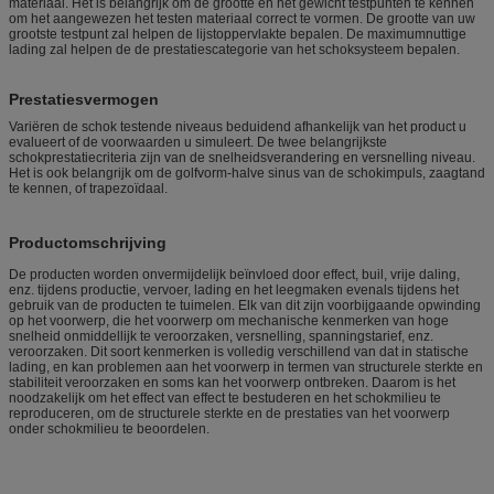
materiaal. Het is belangrijk om de grootte en het gewicht testpunten te kennen
om het aangewezen het testen materiaal correct te vormen. De grootte van uw
grootste testpunt zal helpen de lijstoppervlakte bepalen. De maximumnuttige
lading zal helpen de de prestatiescategorie van het schoksysteem bepalen.
Prestatiesvermogen
Variëren de schok testende niveaus beduidend afhankelijk van het product u
evalueert of de voorwaarden u simuleert. De twee belangrijkste
schokprestatiecriteria zijn van de snelheidsverandering en versnelling niveau.
Het is ook belangrijk om de golfvorm-halve sinus van de schokimpuls, zaagtand
te kennen, of trapezoïdaal.
Productomschrijving
De producten worden onvermijdelijk beïnvloed door effect, buil, vrije daling,
enz. tijdens productie, vervoer, lading en het leegmaken evenals tijdens het
gebruik van de producten te tuimelen. Elk van dit zijn voorbijgaande opwinding
op het voorwerp, die het voorwerp om mechanische kenmerken van hoge
snelheid onmiddellijk te veroorzaken, versnelling, spanningstarief, enz.
veroorzaken. Dit soort kenmerken is volledig verschillend van dat in statische
lading, en kan problemen aan het voorwerp in termen van structurele sterkte en
stabiliteit veroorzaken en soms kan het voorwerp ontbreken. Daarom is het
noodzakelijk om het effect van effect te bestuderen en het schokmilieu te
reproduceren, om de structurele sterkte en de prestaties van het voorwerp
onder schokmilieu te beoordelen.