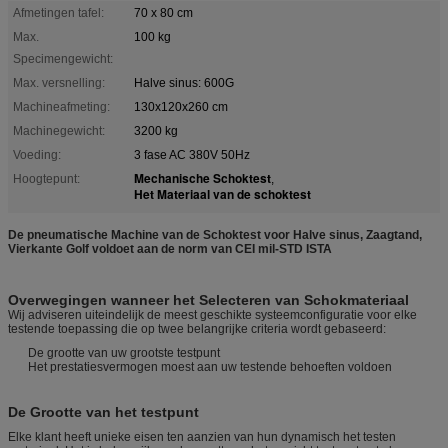
Afmetingen tafel:
70 x 80 cm
Max.
100 kg
Specimengewicht:
Max. versnelling:
Halve sinus: 600G
Machineafmeting:
130x120x260 cm
Machinegewicht:
3200 kg
Voeding:
3 fase AC 380V 50Hz
Mechanische Schoktest
Hoogtepunt:
,
Het Materiaal van de schoktest
De pneumatische Machine van de Schoktest voor Halve sinus, Zaagtand,
Vierkante Golf voldoet aan de norm van CEI mil-STD ISTA
Overwegingen wanneer het Selecteren van Schokmateriaal
Wij adviseren uiteindelijk de meest geschikte systeemconfiguratie voor elke
testende toepassing die op twee belangrijke criteria wordt gebaseerd:
De grootte van uw grootste testpunt
Het prestatiesvermogen moest aan uw testende behoeften voldoen
De Grootte van het testpunt
Elke klant heeft unieke eisen ten aanzien van hun dynamisch het testen