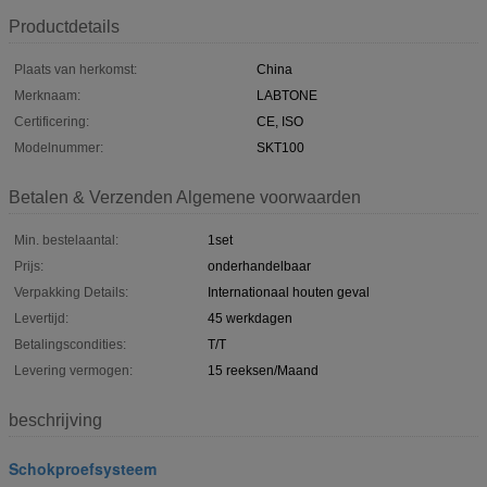
Productdetails
Plaats van herkomst:
China
Merknaam:
LABTONE
Certificering:
CE, ISO
Modelnummer:
SKT100
Betalen & Verzenden Algemene voorwaarden
Min. bestelaantal:
1set
Prijs:
onderhandelbaar
Verpakking Details:
Internationaal houten geval
Levertijd:
45 werkdagen
Betalingscondities:
T/T
Levering vermogen:
15 reeksen/Maand
beschrijving
Schokproefsysteem