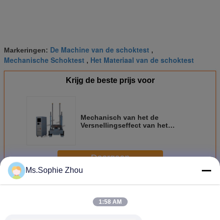
De Machine van de schoktest
Markeringen:
,
Mechanische Schoktest
Het Materiaal van de schoktest
,
Krijg de beste prijs voor
Mechanisch van het de
Versnellingseffect van het
Schokproefsysteem 600g de
Testmateriaal met ISTA-de Norm
van CEI
Doorgaan
Ms.Sophie Zhou
Schokproefsysteem
Meer
1:58 AM