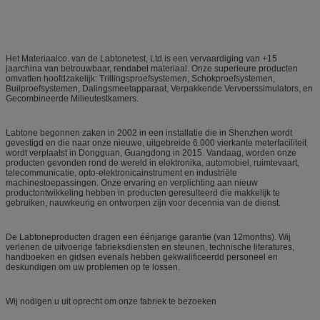
Het Materiaalco. van de Labtonetest, Ltd is een vervaardiging van +15
jaarchina van betrouwbaar, rendabel materiaal. Onze superieure producten
omvatten hoofdzakelijk: Trillingsproefsystemen, Schokproefsystemen,
Builproefsystemen, Dalingsmeetapparaat, Verpakkende Vervoerssimulators, en
Gecombineerde Milieutestkamers.
Labtone begonnen zaken in 2002 in een installatie die in Shenzhen wordt
gevestigd en die naar onze nieuwe, uitgebreide 6.000 vierkante meterfaciliteit
wordt verplaatst in Dongguan, Guangdong in 2015. Vandaag, worden onze
producten gevonden rond de wereld in elektronika, automobiel, ruimtevaart,
telecommunicatie, opto-elektronicainstrument en industriële
machinestoepassingen. Onze ervaring en verplichting aan nieuw
productontwikkeling hebben in producten geresulteerd die makkelijk te
gebruiken, nauwkeurig en ontworpen zijn voor decennia van de dienst.
De Labtoneproducten dragen een éénjarige garantie (van 12months). Wij
verlenen de uitvoerige fabrieksdiensten en steunen, technische literatures,
handboeken en gidsen evenals hebben gekwalificeerdd personeel en
deskundigen om uw problemen op te lossen.
Wij nodigen u uit oprecht om onze fabriek te bezoeken