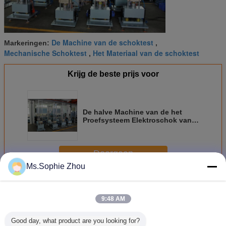
De Machine van de schoktest
Markeringen:
,
Mechanische Schoktest
Het Materiaal van de schoktest
,
Krijg de beste prijs voor
De halve Machine van de het
Proefsysteem Elektroschok van
de Sinusschok voor de Veiligheid
van de Lithiumbatterij het Testen
Doorgaan
Ms.Sophie Zhou
Schokproefsysteem
Meer
9:48 AM
Good day, what product are you looking for?