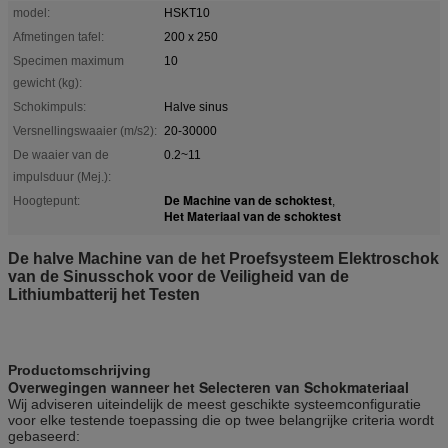
model:
HSKT10
Afmetingen tafel:
200 x 250
Specimen maximum
10
gewicht (kg):
Schokimpuls:
Halve sinus
Versnellingswaaier (m/s2):
20-30000
De waaier van de
0.2~11
impulsduur (Mej.):
De Machine van de schoktest
Hoogtepunt:
,
Het Materiaal van de schoktest
De halve Machine van de het Proefsysteem Elektroschok
van de Sinusschok voor de Veiligheid van de
Lithiumbatterij het Testen
Productomschrijving
Overwegingen wanneer het Selecteren van Schokmateriaal
Wij adviseren uiteindelijk de meest geschikte systeemconfiguratie
voor elke testende toepassing die op twee belangrijke criteria wordt
gebaseerd: