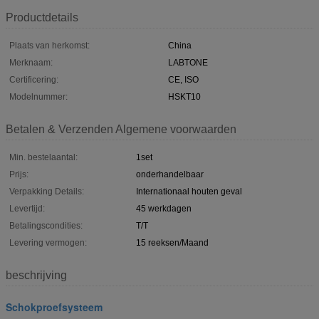
Productdetails
Plaats van herkomst:
China
Merknaam:
LABTONE
Certificering:
CE, ISO
Modelnummer:
HSKT10
Betalen & Verzenden Algemene voorwaarden
Min. bestelaantal:
1set
Prijs:
onderhandelbaar
Verpakking Details:
Internationaal houten geval
Levertijd:
45 werkdagen
Betalingscondities:
T/T
Levering vermogen:
15 reeksen/Maand
beschrijving
Schokproefsysteem