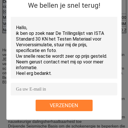
De afmeting van het
W55*D50*H80
We bellen je snel terug!
controlemechanismekabinet
(cm)
Machinegewicht (Kg)
1900
2300
3200
Voeding
3 de Samengeperste lucht 0.5~0.8M
Normen
GB/T2423-2008 GJB1217 GJB360.23
Het de schokmeetapparaat van de nauwkeurig-type hoog-
versnelling kan al helft-sinus korte golfspecificatie verstrekken die in
JESD22-B110 wordt gespecificeerd. Om hen te ontmoeten,
verander slechts verschillend schok rubber-stootkussen op
schokzetel. De golf is volledig met hoge herhaalbaarheid, bekwaam
om resultaat van de gebruikers het nauwkeurige test op te leveren.
Ben met verschillende testbril in overeenstemming zoals JESD22-
B110 en CEI Spec.
TouchTestschok 2 Controlemechanisme voor gemakkelijk en
veilige exploitatie
Het gesmede ontwerp van de aluminiumlijst voor het produceren
van de hoge impulsen van de versnellingsschok
VERZENDEN
Versnellingsuitrusting om de prestaties van de
snelheidsverandering te verhogen
Laat het elektrisch hijstoestel opheffende en plaatsende systeem
nauwkeurige dalingsherhaalbaarheid toe
Drijvende Seismische Basis om de schokenergie te beperken die