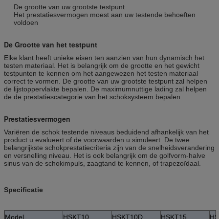
De grootte van uw grootste testpunt
Het prestatiesvermogen moest aan uw testende behoeften
voldoen
De Grootte van het testpunt
Elke klant heeft unieke eisen ten aanzien van hun dynamisch het
testen materiaal. Het is belangrijk om de grootte en het gewicht
testpunten te kennen om het aangewezen het testen materiaal
correct te vormen. De grootte van uw grootste testpunt zal helpen
de lijstoppervlakte bepalen. De maximumnuttige lading zal helpen
de de prestatiescategorie van het schoksysteem bepalen.
Prestatiesvermogen
Variëren de schok testende niveaus beduidend afhankelijk van het
product u evalueert of de voorwaarden u simuleert. De twee
belangrijkste schokprestatiecriteria zijn van de snelheidsverandering
en versnelling niveau. Het is ook belangrijk om de golfvorm-halve
sinus van de schokimpuls, zaagtand te kennen, of trapezoïdaal.
Specificatie
Model
HSKT10
HSKT10D
HSKT15
HS