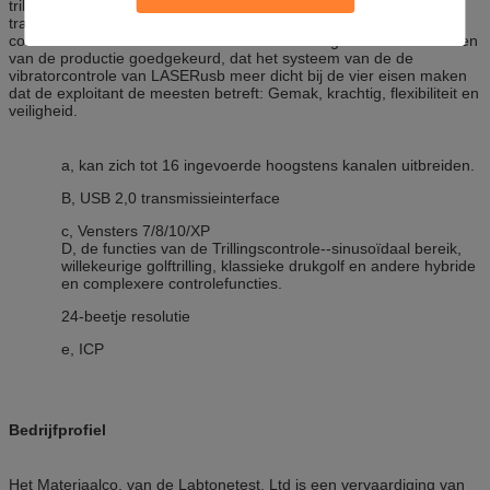
trillingscontrolemechanisme past het eerst de de
transmissieinterface toe van de nieuwe generatie. De
controlesoftware heeft de adviezen van vele ingenieurs van R&D en
van de productie goedgekeurd, dat het systeem van de de
vibratorcontrole van LASERusb meer dicht bij de vier eisen maken
dat de exploitant de meesten betreft: Gemak, krachtig, flexibiliteit en
veiligheid.
a, kan zich tot 16 ingevoerde hoogstens kanalen uitbreiden.
B, USB 2,0 transmissieinterface
c, Vensters 7/8/10/XP
D, de functies van de Trillingscontrole--sinusoïdaal bereik,
willekeurige golftrilling, klassieke drukgolf en andere hybride
en complexere controlefuncties.
24-beetje resolutie
e, ICP
Bedrijfprofiel
Het Materiaalco. van de Labtonetest, Ltd is een vervaardiging van