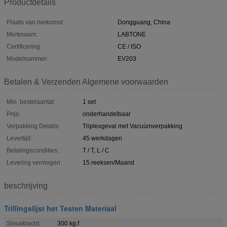
Productdetails
Plaats van herkomst:
Dongguang, China
Merknaam:
LABTONE
Certificering:
CE / ISO
Modelnummer:
EV203
Betalen & Verzenden Algemene voorwaarden
Min. bestelaantal:
1 set
Prijs:
onderhandelbaar
Verpakking Details:
Triplexgeval met Vacuümverpakking
Levertijd:
45 werkdagen
Betalingscondities:
T / T, L / C
Levering vermogen:
15 reeksen/Maand
beschrijving
Trillingslijst het Testen Materiaal
Sinuskracht:
300 kg.f