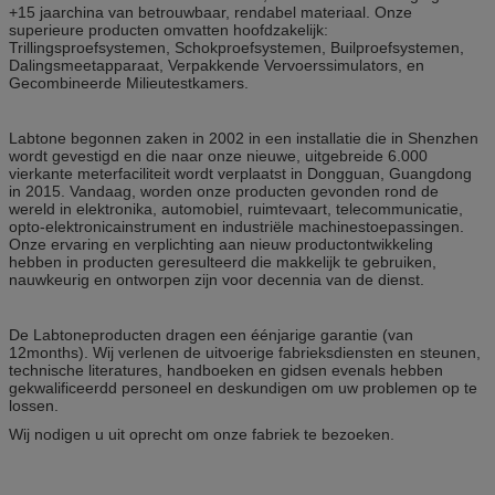
+15 jaarchina van betrouwbaar, rendabel materiaal. Onze
superieure producten omvatten hoofdzakelijk:
Trillingsproefsystemen, Schokproefsystemen, Builproefsystemen,
Dalingsmeetapparaat, Verpakkende Vervoerssimulators, en
Gecombineerde Milieutestkamers.
Labtone begonnen zaken in 2002 in een installatie die in Shenzhen
wordt gevestigd en die naar onze nieuwe, uitgebreide 6.000
vierkante meterfaciliteit wordt verplaatst in Dongguan, Guangdong
in 2015. Vandaag, worden onze producten gevonden rond de
wereld in elektronika, automobiel, ruimtevaart, telecommunicatie,
opto-elektronicainstrument en industriële machinestoepassingen.
Onze ervaring en verplichting aan nieuw productontwikkeling
hebben in producten geresulteerd die makkelijk te gebruiken,
nauwkeurig en ontworpen zijn voor decennia van de dienst.
De Labtoneproducten dragen een éénjarige garantie (van
12months). Wij verlenen de uitvoerige fabrieksdiensten en steunen,
technische literatures, handboeken en gidsen evenals hebben
gekwalificeerdd personeel en deskundigen om uw problemen op te
lossen.
Wij nodigen u uit oprecht om onze fabriek te bezoeken.