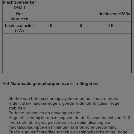
machtsversterker
(MM.)
Nut
driefasenac380v 
Vereisten
Totale capaciteit
8
9
18
(kW)
Het Materiaal
eigenschappen
van
trillingstest
:
de
Sterkte van het opschortingssysteem en het lineaire motie
leiden, sterk laadvermogen, goede leidende functies, hoge
stabiliteit.
Perfecte prestaties op omvangvariatie.
Hoge efficiënt bij de omzetting van de de Klassenmacht van D, 3
- verstrekt de Sigma piekstroom, de optimalisering van
machtsconsumptie en minimum harmonische vervorming.
Snelle autoverificatiediagnostiek en kettingsbescherming, hoge