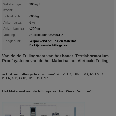
Willekeurige
300kg.f
kracht:
Schokkracht:
600.kg.f
Ankermassa:
6 kg
Ankerdiameter:
¢200 mm
Voeding:
AC driefasen380v/50Hz
Verpakkend het Testen Materiaal
Hoogtepunt:
,
De Lijst van de trillingstest
Van de de Trillingstest van het batterijTestlaboratorium
Proefsysteem van de het Materiaal het Verticale Trilling
schok en trillings testnormen
:
MIL-STD, DIN, ISO, ASTM, CEI,
ISTA, GB, GJB, JIS, BS ENZ.
Het Materiaal van
trillingstest
het Werk Principe:
de