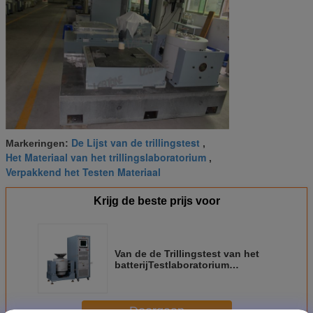
De Lijst van de trillingstest
Markeringen:
,
Het Materiaal van het trillingslaboratorium
,
Verpakkend het Testen Materiaal
Krijg de beste prijs voor
Van de de Trillingstest van het
batterijTestlaboratorium
Proefsysteem van de het
Materiaal het Verticale Trilling
Doorgaan