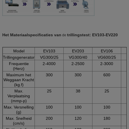
Het Materiaal
specificaties
van
trillingstest
: EV103-EV220
de
Model
EV103
EV203
EV106
Trillingsgenerator
VG300/25
VG300/40
VG600/25
V
Frequentie
2-4000
2-2500
2-3000
(Herz)
Maximum het
300
300
600
Weggaan Kracht
(kg.f)
Max.
25
38
25
Verplaatsing
(mmp-p)
Max. Versnelling
100
100
100
(g)
Max. Snelheid
200
120
180
(cm/s)