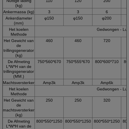
Nuttige lading
110
120
200
(kg)
Ankermassa (kg)
3
3
6
Ankerdiameter
φ150
φ150
φ200
(mm)
Het koelen
Gedwongen - Luc
Methode
Het Gewicht van
460
460
720
de
trillingsgenerator
(kg)
De Afmeting
750*560*670
750*555*670
800*600*710
80
L*W*H van de
trillingsgenerator
(MM.)
Machtsversterker
Amp3k
Amp3k
Amp6k
Het koelen
Gedwongen - Luc
Methode
Het Gewicht van
250
250
320
de
machtsversterker
(kg)
De Afmeting
800*550*1250
800*550*1250
800*550*1250
800
L*W*H van de