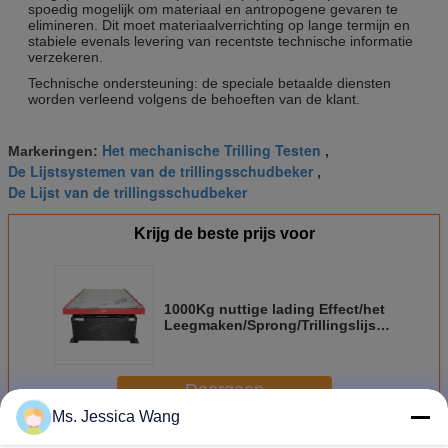
spoedig mogelijk om materiaal en antropogene gevaren te
elimineren. Dit moet materiaalverrichting op lange termijn en
stabiele evenals levering van recentste technische informatie
verzekeren.
Technische ondersteuning: de speciale betaalde diensten
worden verleend volgens de behoeften van de klant.
Het mechanische Trilling Testen
Markeringen:
,
De Lijstsystemen van de trillingsschudbeker
,
De Lijst van de trillingsschudbeker
Krijg de beste prijs voor
1000Kg nuttige lading Effect/het
Leegmaken/Sprong/Trillingslijst
het Testen Materiaal
Doorgaan
Ms. Jessica Wang
Mechanische Schudbekerlijst
Meer