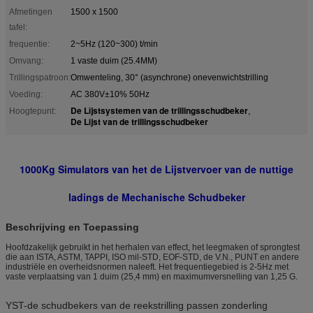
Afmetingen
1500 x 1500
tafel:
frequentie:
2~5Hz (120~300) t/min
Omvang:
1 vaste duim (25.4MM)
Trillingspatroon:
Omwenteling, 30° (asynchrone) onevenwichtstrilling
Voeding:
AC 380V±10% 50Hz
De Lijstsystemen van de trillingsschudbeker
Hoogtepunt:
,
De Lijst van de trillingsschudbeker
1000Kg Simulators van het de Lijstvervoer van de nuttige
ladings de Mechanische Schudbeker
Beschrijving en Toepassing
Hoofdzakelijk gebruikt in het herhalen van effect, het leegmaken of sprongtest
die aan ISTA, ASTM, TAPPI, ISO mil-STD, EOF-STD, de V.N., PUNT en andere
industriële en overheidsnormen naleeft. Het frequentiegebied is 2-5Hz met
vaste verplaatsing van 1 duim (25,4 mm) en maximumversnelling van 1,25 G.
YST-de schudbekers van de reekstrilling passen zonderling