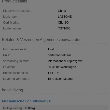
Productdetails
Plaats van herkomst:
China
Merknaam:
LABTONE
Certificering:
CE, ISO
Modelnummer:
YST1000
Betalen & Verzenden Algemene voorwaarden
Min. bestelaantal:
1 set
Prijs:
onderhandelbaar
Verpakking Details:
Internationaal Triplexgeval
Levertijd:
30-35 het werkdagen
Betalingscondities:
T / T, L / C
Levering vermogen:
15 reeksen/Maand
beschrijving
Mechanische Schudbekerlijst
Nuttige lading:
1000kg