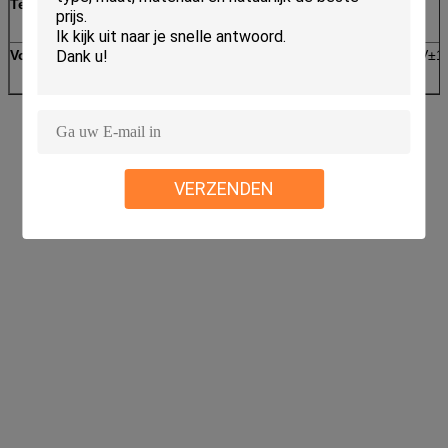
Testmoties
Roterend (Synchroon)
Voeding
AC220V±10% 50Hz
driefasen 380V±
VERZENDEN