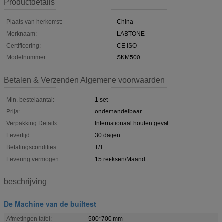
Productdetails
Plaats van herkomst:
China
Merknaam:
LABTONE
Certificering:
CE ISO
Modelnummer:
SKM500
Betalen & Verzenden Algemene voorwaarden
Min. bestelaantal:
1 set
Prijs:
onderhandelbaar
Verpakking Details:
Internationaal houten geval
Levertijd:
30 dagen
Betalingscondities:
T/T
Levering vermogen:
15 reeksen/Maand
beschrijving
De Machine van de builtest
Afmetingen tafel:
500*700 mm