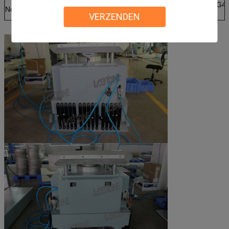
GB/T2423.4, GB/T2423.6, IEC68-2-29, JJG4
Normen
JISC0042-1995 ENZ.
VERZENDEN