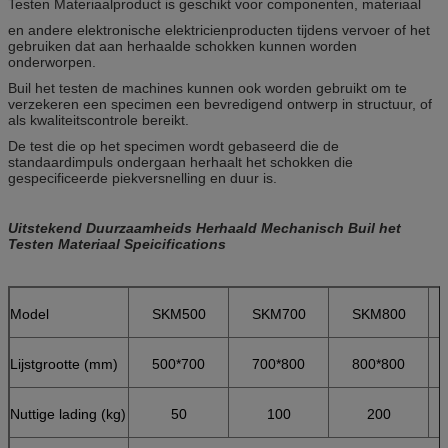
Testen Materiaalproduct is geschikt voor componenten, materiaal
en andere elektronische elektricienproducten tijdens vervoer of het
gebruiken dat aan herhaalde schokken kunnen worden
onderworpen.
Buil het testen de machines kunnen ook worden gebruikt om te
verzekeren een specimen een bevredigend ontwerp in structuur, of
als kwaliteitscontrole bereikt.
De test die op het specimen wordt gebaseerd die de
standaardimpuls ondergaan herhaalt het schokken die
gespecificeerde piekversnelling en duur is.
Uitstekend Duurzaamheids Herhaald Mechanisch Buil het
Testen Materiaal Speicifications
Model
SKM500
SKM700
SKM800
Lijstgrootte (mm)
500*700
700*800
800*800
Nuttige lading (kg)
50
100
200