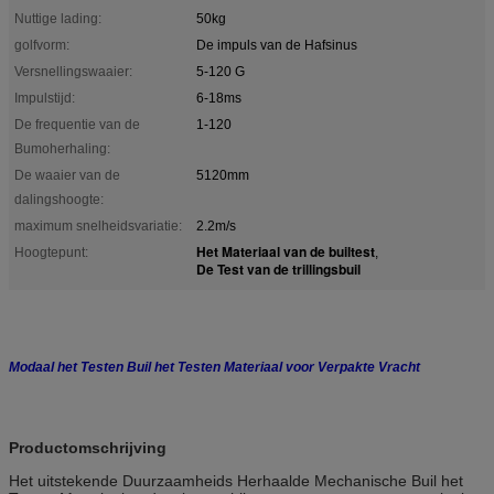
Nuttige lading:
50kg
golfvorm:
De impuls van de Hafsinus
Versnellingswaaier:
5-120 G
Impulstijd:
6-18ms
De frequentie van de
1-120
Bumoherhaling:
De waaier van de
5120mm
dalingshoogte:
maximum snelheidsvariatie:
2.2m/s
Het Materiaal van de builtest
Hoogtepunt:
,
De Test van de trillingsbuil
Modaal het Testen Buil het Testen Materiaal voor Verpakte Vracht
Productomschrijving
Het uitstekende Duurzaamheids Herhaalde Mechanische Buil het