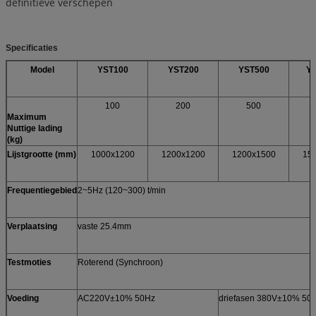
definitieve verschepen
Specificaties
Model
YST100
YST200
YST500
Y
100
200
500
Maximum
Nuttige lading
(kg)
Lijstgrootte (mm)
1000x1200
1200x1200
1200x1500
15
Frequentiegebied
2~5Hz (120~300) t/min
Verplaatsing
vaste 25.4mm
Testmoties
Roterend (Synchroon)
Voeding
AC220V±10% 50Hz
driefasen 380V±10% 50