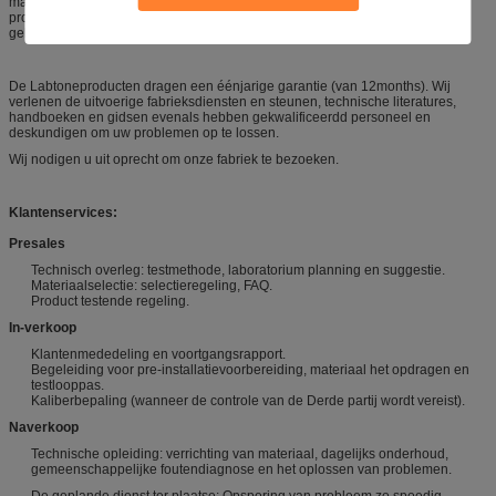
machinestoepassingen. Onze ervaring en verplichting aan nieuw
productontwikkeling hebben in producten geresulteerd die makkelijk te
gebruiken, nauwkeurig en ontworpen zijn voor decennia van de dienst.
De Labtoneproducten dragen een éénjarige garantie (van 12months). Wij
verlenen de uitvoerige fabrieksdiensten en steunen, technische literatures,
handboeken en gidsen evenals hebben gekwalificeerdd personeel en
deskundigen om uw problemen op te lossen.
Wij nodigen u uit oprecht om onze fabriek te bezoeken.
Klantenservices:
Presales
Technisch overleg: testmethode, laboratorium planning en suggestie.
Materiaalselectie: selectieregeling, FAQ.
Product testende regeling.
In-verkoop
Klantenmededeling en voortgangsrapport.
Begeleiding voor pre-installatievoorbereiding, materiaal het opdragen en
testlooppas.
Kaliberbepaling (wanneer de controle van de Derde partij wordt vereist).
Naverkoop
Technische opleiding: verrichting van materiaal, dagelijks onderhoud,
gemeenschappelijke foutendiagnose en het oplossen van problemen.
De geplande dienst ter plaatse: Opsporing van probleem zo spoedig