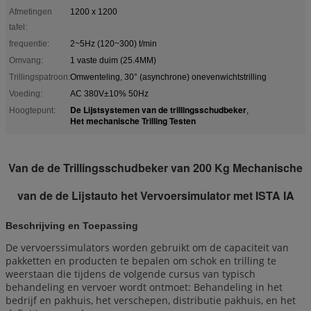
Afmetingen
1200 x 1200
tafel:
frequentie:
2~5Hz (120~300) t/min
Omvang:
1 vaste duim (25.4MM)
Trillingspatroon:
Omwenteling, 30° (asynchrone) onevenwichtstrilling
Voeding:
AC 380V±10% 50Hz
De Lijstsystemen van de trillingsschudbeker
Hoogtepunt:
,
Het mechanische Trilling Testen
Van de de Trillingsschudbeker van 200 Kg Mechanische
van de de Lijstauto het Vervoersimulator met ISTA IA
Beschrijving en Toepassing
De vervoerssimulators worden gebruikt om de capaciteit van
pakketten en producten te bepalen om schok en trilling te
weerstaan die tijdens de volgende cursus van typisch
behandeling en vervoer wordt ontmoet: Behandeling in het
bedrijf en pakhuis, het verschepen, distributie pakhuis, en het