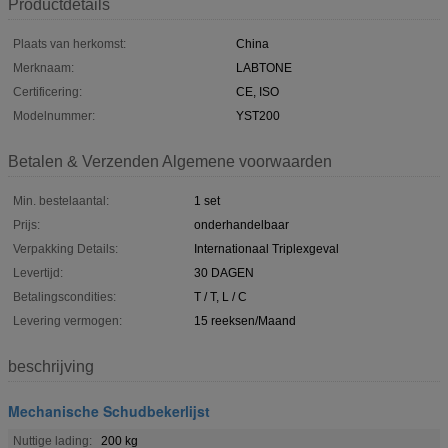
Productdetails
Plaats van herkomst:
China
Merknaam:
LABTONE
Certificering:
CE, ISO
Modelnummer:
YST200
Betalen & Verzenden Algemene voorwaarden
Min. bestelaantal:
1 set
Prijs:
onderhandelbaar
Verpakking Details:
Internationaal Triplexgeval
Levertijd:
30 DAGEN
Betalingscondities:
T / T, L / C
Levering vermogen:
15 reeksen/Maand
beschrijving
Mechanische Schudbekerlijst
Nuttige lading:
200 kg