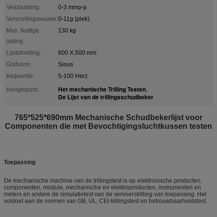
Verplaatsing:
0-3 mmp-p
Versnellingswaaier:
0-11g (piek)
Max. Nuttige
130 kg
lading:
Lijstafmeting:
600 X.500 mm
Golfvorm:
Sinus
frequentie:
5-100 Herz
Het mechanische Trilling Testen
Hoogtepunt:
,
De Lijst van de trillingsschudbeker
765*525*690mm Mechanische Schudbekerlijst voor
Componenten die met Bevochtigingsluchtkussen testen
Toepassing
De mechanische machine van de trillingstest is op elektronische producten,
componenten, module, mechanische en elektroproducten, instrumenten en
meters en andere de simulatietest van de vervoerstrilling van toepassing. Het
voldoet aan de normen van GB, UL, CEI-trillingstest en betrouwbaarheidstest.