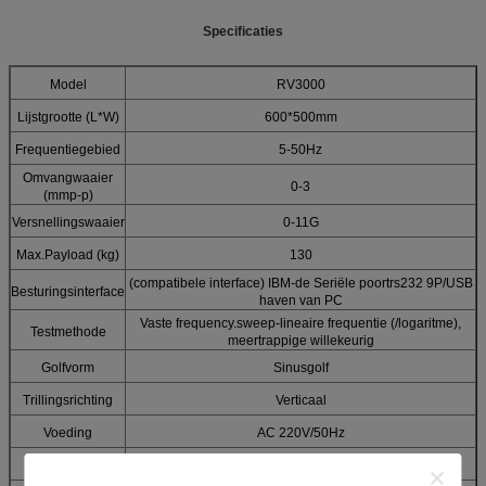
Specificaties
Model
RV3000
Lijstgrootte (L*W)
600*500mm
Frequentiegebied
5-50Hz
Omvangwaaier
0-3
(mmp-p)
Versnellingswaaier
0-11G
Max.Payload (kg)
130
(compatibele interface) IBM-de Seriële poortrs232 9P/USB
Besturingsinterface
haven van PC
Vaste frequency.sweep-lineaire frequentie (/logaritme),
Testmethode
meertrappige willekeurig
Golfvorm
Sinusgolf
Trillingsrichting
Verticaal
Voeding
AC 220V/50Hz
Grootte (mm)
765*525*690