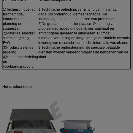
1)Technisch overleg:
1)Technische opleiding: verrichting van materiaal,
testmethode,
dagelijks onderhoud, gemeenschappelijke
laboratorium
foutendiagnose en het oplossen van problemen.
planning en
2)De geplande dienst ter plaatse: Opsporing van
suggestie.
probleem zo spoedig mogelijk om materiaal en
2)Materiaalselectie:
antropogene gevaren te elimineren. Dit moet
selectieregeling,
materiaalverrichting op lange termijn en stabiele evenals
FAQ.
levering van recentste technische informatie verzekeren.
3)Product testende
3)Technische ondersteuning: de speciale betaalde
regeling.
diensten worden verleend volgens de behoeften van de
4)Klantenmededeling
klant.
en
voortgangsrapport.
Het product toont