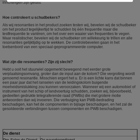
inrichtingen zijn gelast.
Hoe controleert u schudbekers?
Als wij resonanties in het product zoeken testen wij, bevelen wij de schudbeker
om het product tegelijkertijd te schudden bij één frequentie maar die
testfrequentie te variëren, om het over een waaier van frequenties te vegen.
Maar realistischer, bevelen wij de schudbeker om willekeurig te trillen en alle
resonanties gelijktijdig op te wekken. De controlebevelen gaan in het
toetsenbord van een speciaal-geprogrammeerde computer.
Wat zijn die resonanties? Zijn zij slecht?
Hebt u ooit het stuurwiel opgemerkt bewegend met eerder grote
verplaatsingsomvang, groter dan de input aan de kolom? Die vergroting wordt
genoemd resonantie. Misschien ergert het u. Er is een lichte kans dat binnen
een paar jaar dat het ranselen van de leidingskolom buigende
moeheidsmislukking zou kunnen veroorzaken. Wanneer wij een automobiel of
instrument van het schip of landvoertuig schudden, zoeken wij, bijvoorbeeld,
gedeelten gedrukte telegraferende raad (PWBs) die met grotere motie
antwoorden dan wij invoeren. Die verbuiging kan PWB-bedrading
beschadigen, kan het de componenten in bijlage beschadigen, en het zal de
gesoldeerde verbindingen tussen componenten en PWB beschadigen.
De dienst
Pre-Sales de Dienst
De naverkoopdienst