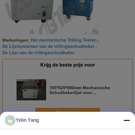
Het mechanische Trilling Testen
Markeringen:
,
De Lijstsystemen van de trillingsschudbeker
,
De Lijst van de trillingsschudbeker
Krijg de beste prijs voor
765*525*690mm Mechanische
Schudbekerlijst voor
Componenten die met
Bevochtigingsluchtkussen
testen
Doorgaan
Yolin Yang
Mechanische Schudbekerlijst
Meer