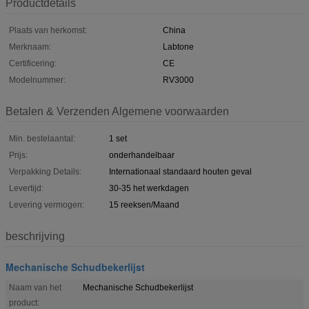
Productdetails
Plaats van herkomst:
China
Merknaam:
Labtone
Certificering:
CE
Modelnummer:
RV3000
Betalen & Verzenden Algemene voorwaarden
Min. bestelaantal:
1 set
Prijs:
onderhandelbaar
Verpakking Details:
Internationaal standaard houten geval
Levertijd:
30-35 het werkdagen
Levering vermogen:
15 reeksen/Maand
beschrijving
Mechanische Schudbekerlijst
Naam van het
Mechanische Schudbekerlijst
product: