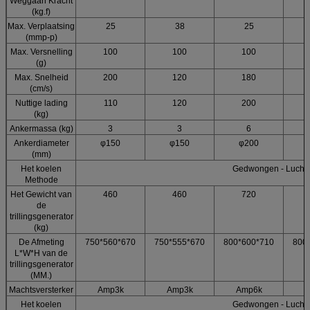
Weggaan Kracht
(kg.f)
Max. Verplaatsing
25
38
25
(mmp-p)
Max. Versnelling
100
100
100
(g)
Max. Snelheid
200
120
180
(cm/s)
Nuttige lading
110
120
200
(kg)
Ankermassa (kg)
3
3
6
Ankerdiameter
φ150
φ150
φ200
(mm)
Het koelen
Gedwongen - Luchtk
Methode
Het Gewicht van
460
460
720
de
trillingsgenerator
(kg)
De Afmeting
750*560*670
750*555*670
800*600*710
800
L*W*H van de
trillingsgenerator
(MM.)
Machtsversterker
Amp3k
Amp3k
Amp6k
Het koelen
Gedwongen - Luchtk