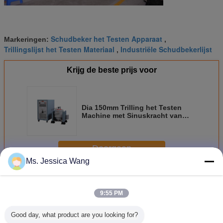
Schudbeker het Testen Apparaat
Markeringen:
,
Trillingslijst het Testen Materiaal
Industriële Schudbekerlijst
,
Krijg de beste prijs voor
Dia 150mm Trilling het Testen
Machine met Sinuskracht van
300kg voor het Materiële Testen
Doorgaan
Ms. Jessica Wang
Trillingen testmachine
Meer
9:55 PM
Good day, what product are you looking for?