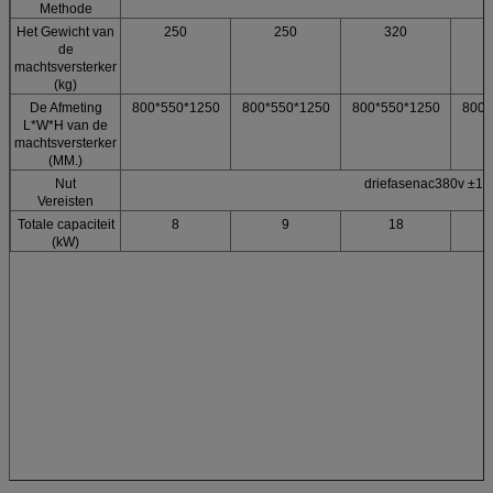
Methode
Het Gewicht van
250
250
320
de
machtsversterker
(kg)
De Afmeting
800*550*1250
800*550*1250
800*550*1250
800*
L*W*H van de
machtsversterker
(MM.)
Nut
driefasenac380v ±1
Vereisten
Totale capaciteit
8
9
18
(kW)