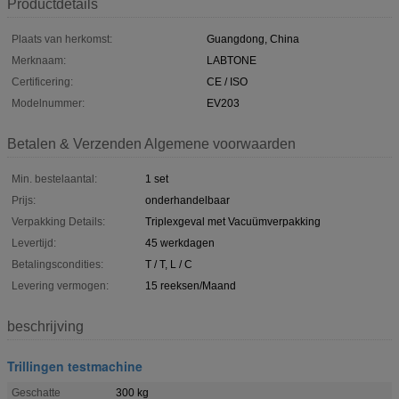
Productdetails
Plaats van herkomst:
Guangdong, China
Merknaam:
LABTONE
Certificering:
CE / ISO
Modelnummer:
EV203
Betalen & Verzenden Algemene voorwaarden
Min. bestelaantal:
1 set
Prijs:
onderhandelbaar
Verpakking Details:
Triplexgeval met Vacuümverpakking
Levertijd:
45 werkdagen
Betalingscondities:
T / T, L / C
Levering vermogen:
15 reeksen/Maand
beschrijving
Trillingen testmachine
Geschatte
300 kg