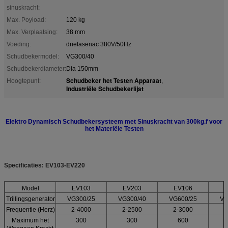
sinuskracht:
Max. Poyload:
120 kg
Max. Verplaatsing:
38 mm
Voeding:
driefasenac 380V/50Hz
Schudbekermodel:
VG300/40
Schudbekerdiameter:
Dia 150mm
Schudbeker het Testen Apparaat
Hoogtepunt:
,
Industriële Schudbekerlijst
Elektro Dynamisch Schudbekersysteem met Sinuskracht van 300kg.f voor
het Materiële Testen
Specificaties: EV103-EV220
Model
EV103
EV203
EV106
Trillingsgenerator
VG300/25
VG300/40
VG600/25
VG
Frequentie (Herz)
2-4000
2-2500
2-3000
2
Maximum het
300
300
600