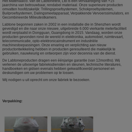
Het Materiaalco. van de Labtonetest, Ltd is een vervaardiging van +15
jaarchina van betrouwbaar, rendabel materiaal. Onze superieure producten
omvatten hoofdzakelijk: Trillingsproefsystemen, Schokproefsystemen,
Builproefsystemen, Dalingsmeetapparaat, Verpakkende Vervoerssimulators, en
Gecombineerde Milieutestkamers.
Labtone begonnen zaken in 2002 in een installatie die in Shenzhen wordt
gevestigd en die naar onze nieuwe, uitgebreide 6.000 vierkante meterfaciliteit
wordt verplaatst in Dongguan, Guangdong in 2015. Vandaag, worden onze
producten gevonden rond de wereld in elektronika, automobiel, ruimtevaart,
telecommunicatie, opto-elektronicainstrument en industriële
machinestoepassingen. Onze ervaring en verplichting aan nieuw
productontwikkeling hebben in producten geresulteerd die makkelijk te
gebruiken, nauwkeurig en ontworpen zijn voor decennia van de dienst.
De Labtoneproducten dragen een éénjarige garantie (van 12months). Wij
verlenen de uitvoerige fabrieksdiensten en steunen, technische literatures,
handboeken en gidsen evenals hebben gekwalificeerdd personeel en
deskundigen om uw problemen op te lossen.
Wij nodigen u uit oprecht om onze fabriek te bezoeken.
Verpakking: