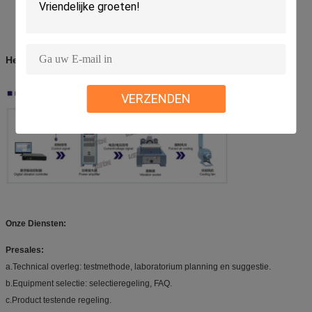
Het werk Principe:
VERZENDEN
Onze Diensten:
Presales:
a.Technical overleg: testmethode, laboratorium planning en suggestie.
b.Equipment selectie: selectieregeling, FAQ.
c.Product testende regeling.