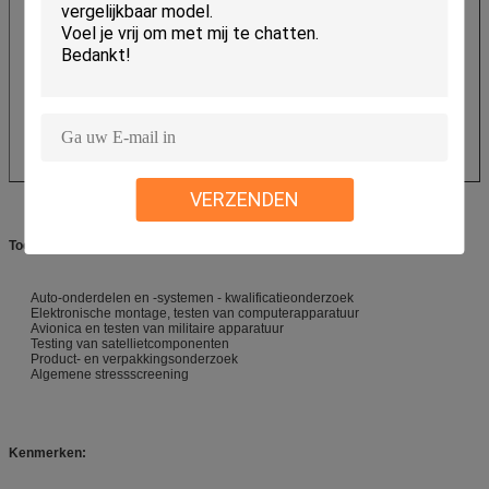
VERZENDEN
Toepassingen:
Auto-onderdelen en -systemen - kwalificatieonderzoek
Elektronische montage, testen van computerapparatuur
Avionica en testen van militaire apparatuur
Testing van satellietcomponenten
Product- en verpakkingsonderzoek
Algemene stressscreening
Kenmerken: