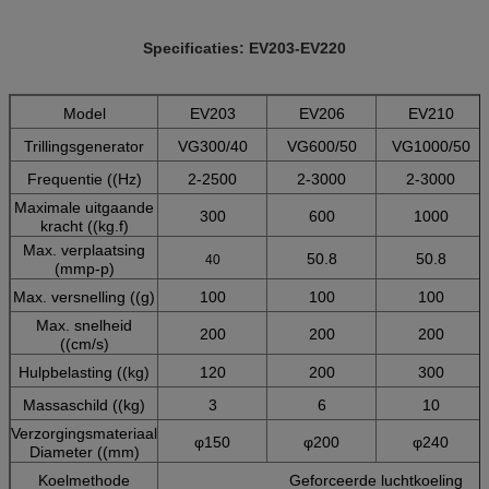
Specificaties: EV203-EV220
Model
EV203
EV206
EV210
Trillingsgenerator
VG300/40
VG600/50
VG1000/50
Frequentie ((Hz)
2-2500
2-3000
2-3000
Maximale uitgaande
300
600
1000
kracht ((kg.f)
Max. verplaatsing
50.8
50.8
40
(mmp-p)
Max. versnelling ((g)
100
100
100
Max. snelheid
200
200
200
((cm/s)
Hulpbelasting ((kg)
120
200
300
Massaschild ((kg)
3
6
10
Verzorgingsmateriaal
φ150
φ200
φ240
Diameter ((mm)
Koelmethode
Geforceerde luchtkoeling