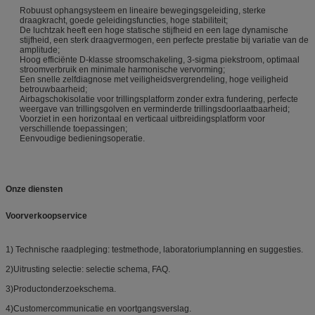
Robuust ophangsysteem en lineaire bewegingsgeleiding, sterke
draagkracht, goede geleidingsfuncties, hoge stabiliteit;
De luchtzak heeft een hoge statische stijfheid en een lage dynamische
stijfheid, een sterk draagvermogen, een perfecte prestatie bij variatie van de
amplitude;
Hoog efficiënte D-klasse stroomschakeling, 3-sigma piekstroom, optimaal
stroomverbruik en minimale harmonische vervorming;
Een snelle zelfdiagnose met veiligheidsvergrendeling, hoge veiligheid
betrouwbaarheid;
Airbagschokisolatie voor trillingsplatform zonder extra fundering, perfecte
weergave van trillingsgolven en verminderde trillingsdoorlaatbaarheid;
Voorziet in een horizontaal en verticaal uitbreidingsplatform voor
verschillende toepassingen;
Eenvoudige bedieningsoperatie.
Onze diensten
Voorverkoopservice
1) Technische raadpleging: testmethode, laboratoriumplanning en suggesties.
2)Uitrusting selectie: selectie schema, FAQ.
3)Productonderzoekschema.
4)Customercommunicatie en voortgangsverslag.