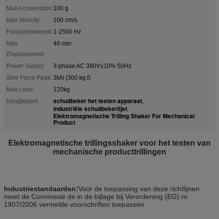
Max Acceleration:
100 g
Max Velocity:
200 cm/s
Frequentiebereik:
1-2500 Hz
Max
40 mm
Displacement:
Power Supply:
3-phase AC 380V±10% 50Hz
Sine Force Peak:
3kN (300 kg.f)
Max Load:
120kg
schudbeker het testen apparaat
Hoogtepunt:
,
industriële schudbekerlijst
,
Elektromagnetische Trilling Shaker For Mechanical
Product
Elektromagnetische trillingsshaker voor het testen van
mechanische producttrillingen
Industriestandaarden:
Voor de toepassing van deze richtlijnen
moet de Commissie de in de bijlage bij Verordening (EG) nr.
1907/2006 vermelde voorschriften toepassen.