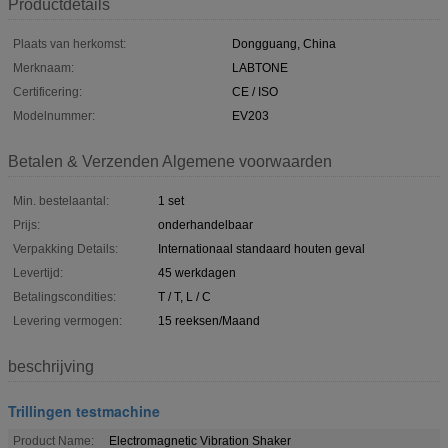
Productdetails
Plaats van herkomst:
Dongguang, China
Merknaam:
LABTONE
Certificering:
CE / ISO
Modelnummer:
EV203
Betalen & Verzenden Algemene voorwaarden
Min. bestelaantal:
1 set
Prijs:
onderhandelbaar
Verpakking Details:
Internationaal standaard houten geval
Levertijd:
45 werkdagen
Betalingscondities:
T / T, L / C
Levering vermogen:
15 reeksen/Maand
beschrijving
Trillingen testmachine
Product Name:
Electromagnetic Vibration Shaker