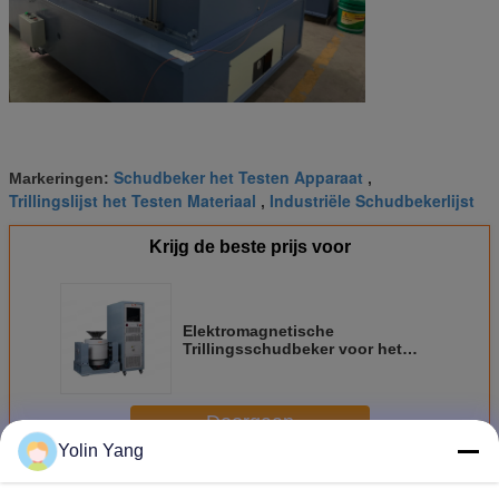
Schudbeker het Testen Apparaat
Markeringen:
,
Trillingslijst het Testen Materiaal
Industriële Schudbekerlijst
,
Krijg de beste prijs voor
Elektromagnetische
Trillingsschudbeker voor het
Mechanische Producttrilling
Testen
Doorgaan
Yolin Yang
Trillingen testmachine
Meer