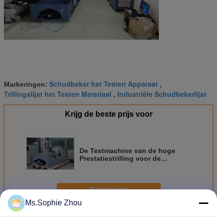
Schudbeker het Testen Apparaat
Markeringen:
,
Trillingslijst het Testen Materiaal
Industriële Schudbekerlijst
,
Krijg de beste prijs voor
De Testmachine van de hoge
Prestatiestrilling voor de
Naleving van mil-STD 810F G
Doorgaan
Ms.Sophie Zhou
Trillingen testmachine