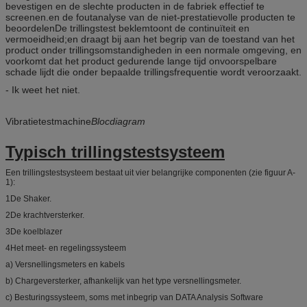
bevestigen en de slechte producten in de fabriek effectief te
screenen.en de foutanalyse van de niet-prestatievolle producten te
beoordelenDe trillingstest beklemtoont de continuïteit en
vermoeidheid;en draagt bij aan het begrip van de toestand van het
product onder trillingsomstandigheden in een normale omgeving, en
voorkomt dat het product gedurende lange tijd onvoorspelbare
schade lijdt die onder bepaalde trillingsfrequentie wordt veroorzaakt.
- Ik weet het niet.
Vibratietestmachine
Blocdiagram
Typisch trillingstestsysteem
Een trillingstestsysteem bestaat uit vier belangrijke componenten (zie figuur A-
1):
1De Shaker.
2De krachtversterker.
3De koelblazer
4Het meet- en regelingssysteem
a) Versnellingsmeters en kabels
b) Chargeversterker, afhankelijk van het type versnellingsmeter.
c) Besturingssysteem, soms met inbegrip van DATA Analysis Software