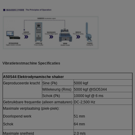
Vibratietestmachine
Specificaties
A50S44
Elektrodynamische shaker
Geproduceerde kracht
Sine (Pk)
5000 kgf
Willekeurig (Rms)
5000 kgf @ISO5344
Schok (Pk)
10000 kgf @ 6 ms
Gebruikbare frequentie (alleen armaturen)
DC-2,500 Hz
Maximale verplaatsing (piek-piek):
Doorlopend werk
51 mm
Schok
64 mm
Maximale snelheid
2.0 m/s