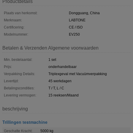
Productdetails
Plaats van herkomst:
Dongguang, China
Merknaam:
LABTONE
Certificering:
CE / ISO
Modelnummer:
EV250
Betalen & Verzenden Algemene voorwaarden
Min. bestelaantal:
1 set
Prijs:
onderhandelbaar
Verpakking Details:
Triplexgeval met Vacuümverpakking
Levertijd:
45 werkdagen
Betalingscondities:
T / T, L / C
Levering vermogen:
15 reeksen/Maand
beschrijving
Trillingen testmachine
Geschatte Kracht:
5000 kg