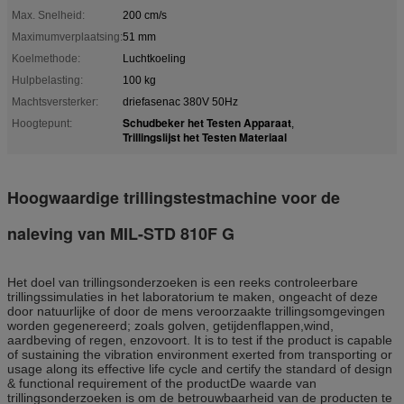
Max. Snelheid:
200 cm/s
Maximumverplaatsing:
51 mm
Koelmethode:
Luchtkoeling
Hulpbelasting:
100 kg
Machtsversterker:
driefasenac 380V 50Hz
Schudbeker het Testen Apparaat
Hoogtepunt:
,
Trillingslijst het Testen Materiaal
Hoogwaardige trillingstestmachine voor de
naleving van MIL-STD 810F G
Het doel van trillingsonderzoeken is een reeks controleerbare
trillingssimulaties in het laboratorium te maken, ongeacht of deze
door natuurlijke of door de mens veroorzaakte trillingsomgevingen
worden gegenereerd; zoals golven, getijdenflappen,wind,
aardbeving of regen, enzovoort. It is to test if the product is capable
of sustaining the vibration environment exerted from transporting or
usage along its effective life cycle and certify the standard of design
& functional requirement of the productDe waarde van
trillingsonderzoeken is om de betrouwbaarheid van de producten te