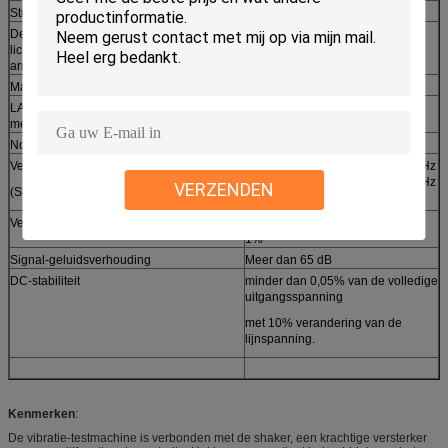
Stray Flux Density met degauss spoel
10
Gauss @ 110
mm boven tafel
De hoogte tussen de schakker van het
130 mm
lichaam en de tafeloppervlakte van de
armature na verwijdering van de bovenkop
Maximaal lawaai van het systeem
112 dB (A) @ 1 meter
LA50K Versterker van vermogen (zie de handleiding van de versterker voor
meer informatie)
Nominale uitvoercapaciteit
50 kVA
Versterker Frequentiereactie
Vol vermogen van 5 Hz tot 3000 Hz
met afwachting tot 3 dB bij 4000 Hz
VERZENDEN
(Sinusmodus, weerstandsbelasting)
met helling van 6 dB/octaaf
Vervorming (bij nominale uitgang)
van 5 Hz tot 3000 Hz minder dan
1%
Signal-geluidsverhouding
Meer dan 65 dB
DC-stabiliteit
minder dan 0,05% van de volledige
uitgangsspanning
met 10% verandering van de
lijnspanning.
Kenmerken
:
De vibratie-testmachine is verbonden met de shaker, een krachtige versterker