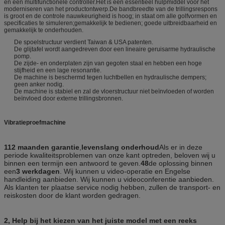
en een multifunctionele controller.Het is een essentieel hulpmiddel voor het
moderniseren van het productontwerp.De bandbreedte van de trillingsrespons
is groot en de controle nauwkeurigheid is hoog; in staat om alle golfvormen en
specificaties te simuleren;gemakkelijk te bedienen; goede uitbreidbaarheid en
gemakkelijk te onderhouden.
De spoelstructuur verdient Taiwan & USA patenten.
De glijtafel wordt aangedreven door een lineaire geruisarme hydraulische
pomp.
De zijde- en onderplaten zijn van gegoten staal en hebben een hoge
stijfheid en een lage resonantie.
De machine is beschermd tegen luchtbellen en hydraulische dempers;
geen anker nodig.
De machine is stabiel en zal de vloerstructuur niet beïnvloeden of worden
beïnvloed door externe trillingsbronnen.
Vibratieproefmachine
112 maanden garantie
,
levenslang onderhoud
Als er in deze
periode kwaliteitsproblemen van onze kant optreden, beloven wij u
binnen een termijn een antwoord te geven.
48
de oplossing binnen
een
3 werkdagen
. Wij kunnen u video-operatie en Engelse
handleiding aanbieden. Wij kunnen u videoconferentie aanbieden.
Als klanten ter plaatse service nodig hebben, zullen de transport- en
reiskosten door de klant worden gedragen.
2, Help bij het kiezen van het juiste model met een reeks