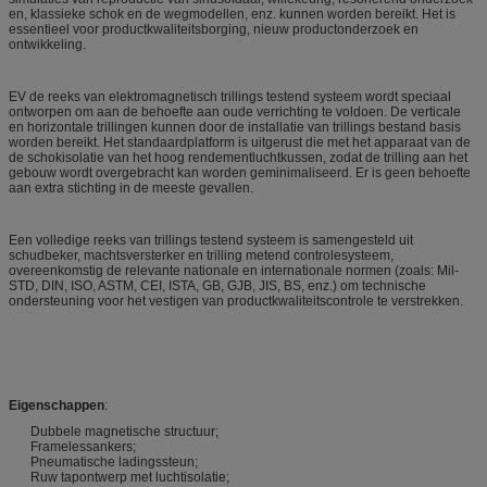
en, klassieke schok en de wegmodellen, enz. kunnen worden bereikt. Het is
essentieel voor productkwaliteitsborging, nieuw productonderzoek en
ontwikkeling.
EV de reeks van elektromagnetisch trillings testend systeem wordt speciaal
ontworpen om aan de behoefte aan oude verrichting te voldoen. De verticale
en horizontale trillingen kunnen door de installatie van trillings bestand basis
worden bereikt. Het standaardplatform is uitgerust die met het apparaat van de
de schokisolatie van het hoog rendementluchtkussen, zodat de trilling aan het
gebouw wordt overgebracht kan worden geminimaliseerd. Er is geen behoefte
aan extra stichting in de meeste gevallen.
Een volledige reeks van trillings testend systeem is samengesteld uit
schudbeker, machtsversterker en trilling metend controlesysteem,
overeenkomstig de relevante nationale en internationale normen (zoals: Mil-
STD, DIN, ISO, ASTM, CEI, ISTA, GB, GJB, JIS, BS, enz.) om technische
ondersteuning voor het vestigen van productkwaliteitscontrole te verstrekken.
Eigenschappen
:
Dubbele magnetische structuur;
Framelessankers;
Pneumatische ladingssteun;
Ruw tapontwerp met luchtisolatie;