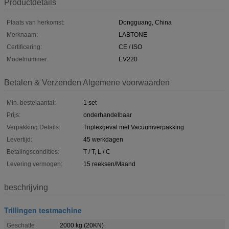
Productdetails
Plaats van herkomst:
Dongguang, China
Merknaam:
LABTONE
Certificering:
CE / ISO
Modelnummer:
EV220
Betalen & Verzenden Algemene voorwaarden
Min. bestelaantal:
1 set
Prijs:
onderhandelbaar
Verpakking Details:
Triplexgeval met Vacuümverpakking
Levertijd:
45 werkdagen
Betalingscondities:
T / T, L / C
Levering vermogen:
15 reeksen/Maand
beschrijving
Trillingen testmachine
Geschatte
2000 kg (20KN)