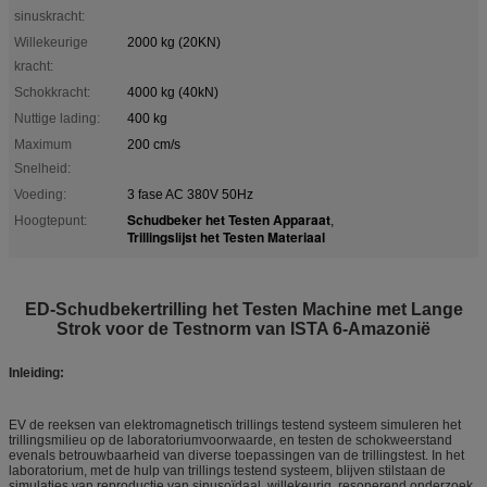
sinuskracht:
Willekeurige
2000 kg (20KN)
kracht:
Schokkracht:
4000 kg (40kN)
Nuttige lading:
400 kg
Maximum
200 cm/s
Snelheid:
Voeding:
3 fase AC 380V 50Hz
Schudbeker het Testen Apparaat
Hoogtepunt:
,
Trillingslijst het Testen Materiaal
ED-Schudbekertrilling het Testen Machine met Lange
Strok voor de Testnorm van ISTA 6-Amazonië
Inleiding:
EV de reeksen van elektromagnetisch trillings testend systeem simuleren het
trillingsmilieu op de laboratoriumvoorwaarde, en testen de schokweerstand
evenals betrouwbaarheid van diverse toepassingen van de trillingstest. In het
laboratorium, met de hulp van trillings testend systeem, blijven stilstaan de
simulaties van reproductie van sinusoïdaal, willekeurig, resonerend onderzoek