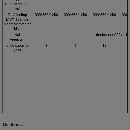
machtsversterker
(kg)
De Afmeting
800*550*1250
800*550*1250
800*550*1250
800*
L*W*H van de
machtsversterker
(MM.)
Nut
driefasenac380v ±1
Vereisten
Totale capaciteit
8
9
18
(kW)
De dienst: