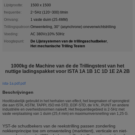
Lijstgrootte:
1500 x 1500
frequentie:
2~5Hz (120~300) t/min
Omvang:
1 vaste duim (25.4MM)
Trillingspatroon:
Omwenteling, 30° (asynchrone) onevenwichtstrilling
Voeding:
AC 380V±10% 50Hz
De Lijstsystemen van de trillingsschudbeker
Hoogtepunt:
,
Het mechanische Trilling Testen
1000kg de Machine van de de Trillingstest van het
nuttige ladingspakket voor ISTA 1A 1B 1C 1D 1E 2A 2B
ista-1a.pdf.pdf
Beschrijvingen
Hoofdzakelijk gebruikt in het herhalen van effect, het leegmaken of sprongtest
die aan ISTA, ASTM, TAPPI, ISO mil-STD, EOF-STD, de V.N., PUNT en andere
industriële en overheidsnormen naleeft. Het frequentiegebied is 2-5Hz met
vaste verplaatsing van 1 duim (25,4 mm) en maximumversnelling van 1,25 G.
YST-de schudbekers van de reekstrilling passen zonderling
nokkenprincipe toe om omwenteling (markttent), verticale en niet-