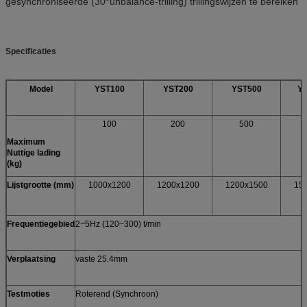
gesynchroniseerde (30°unbalance-trilling) trillingswijzen te bereiken
Specificaties
Model
YST100
YST200
YST500
Y
100
200
500
Maximum
Nuttige lading
(kg)
Lijstgrootte (mm)
1000x1200
1200x1200
1200x1500
15
Frequentiegebied
2~5Hz (120~300) t/min
Verplaatsing
vaste 25.4mm
Testmoties
Roterend (Synchroon)