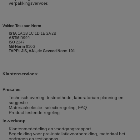
verpakkingsvervoer.
Voldoe Test aan Norm
ISTA
1A 1B 1C 1D 1E 2A 2B
ASTM
D999
ISO
2247
Mil-Norm
810G
TAPPI, JIS, V.N., de Gevoed Norm 101
Klantenservices:
Presales
Technisch overleg: testmethode, laboratorium planning en
suggestie.
Materiaalselectie: selectieregeling, FAQ.
Product testende regeling.
In-verkoop
Klantenmededeling en voortgangsrapport.
Begeleiding voor pre-installatievoorbereiding, materiaal het
opdragen en testlooppas.