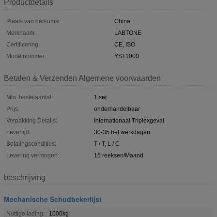
Productdetails
Plaats van herkomst:
China
Merknaam:
LABTONE
Certificering:
CE, ISO
Modelnummer:
YST1000
Betalen & Verzenden Algemene voorwaarden
Min. bestelaantal:
1 set
Prijs:
onderhandelbaar
Verpakking Details:
Internationaal Triplexgeval
Levertijd:
30-35 het werkdagen
Betalingscondities:
T / T, L / C
Levering vermogen:
15 reeksen/Maand
beschrijving
Mechanische Schudbekerlijst
Nuttige lading:
1000kg