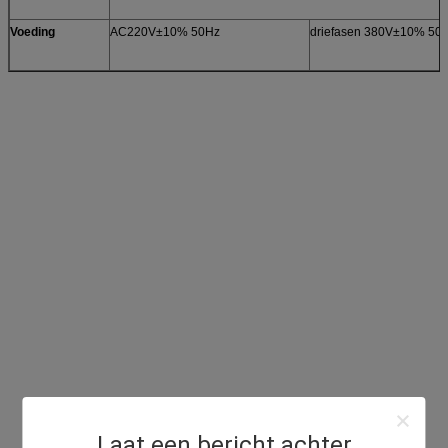
Voeding
AC220V±10% 50Hz
driefasen 380V±10% 50
Laat een bericht achter