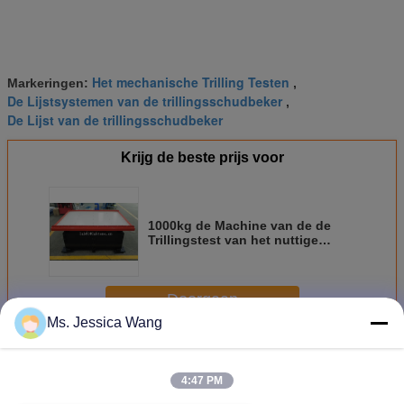
Het mechanische Trilling Testen
Markeringen:
,
De Lijstsystemen van de trillingsschudbeker
,
De Lijst van de trillingsschudbeker
Krijg de beste prijs voor
1000kg de Machine van de de
Trillingstest van het nuttige
ladingspakket voor ISTA 1A 1B
1C 1D 1E 2A 2B
Doorgaan
Ms. Jessica Wang
Mechanische Schudbekerlijst
Meer
4:47 PM