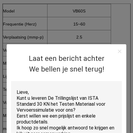
Model
VB60S
Frequentie (Herz)
15~60
Verplaatsing (mmp-p)
2.5
Versnellingswaaier
14g
Laat een bericht achter
Max. nuttige lading (kg)
50kg
We bellen je snel terug!
Lijstgrootte (L×W)
600×500mm
Testpatroon
vaste frequentie, bereikfrequentie
Voeding
AC 220V
Machineafmeting
560*610*315mm
machinegewicht
120kg