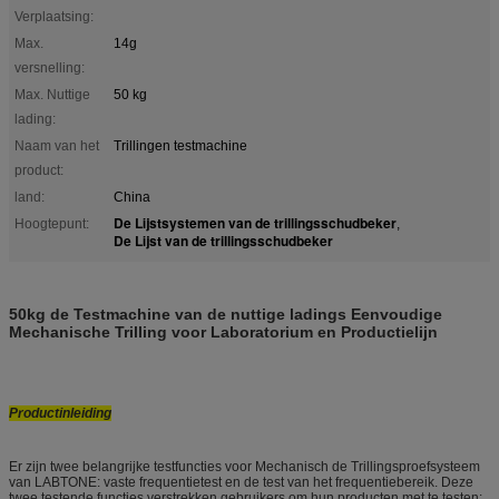
Verplaatsing:
Max.
14g
versnelling:
Max. Nuttige
50 kg
lading:
Naam van het
Trillingen testmachine
product:
land:
China
De Lijstsystemen van de trillingsschudbeker
Hoogtepunt:
,
De Lijst van de trillingsschudbeker
50kg de Testmachine van de nuttige ladings Eenvoudige
Mechanische Trilling voor Laboratorium en Productielijn
Productinleiding
Er zijn twee belangrijke testfuncties voor Mechanisch de Trillingsproefsysteem
van LABTONE: vaste frequentietest en de test van het frequentiebereik. Deze
twee testende functies verstrekken gebruikers om hun producten met te testen: