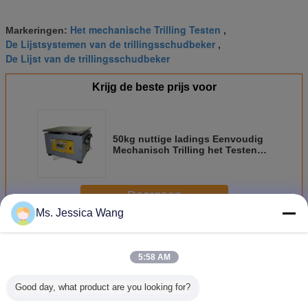
Het mechanische Trilling Testen
Markeringen:
,
De Lijstsystemen van de trillingsschudbeker
,
De Lijst van de trillingsschudbeker
Krijg de beste prijs voor
50kg nuttige ladings Eenvoudig
Mechanisch Trilling het Testen
Materiaal voor Laboratorium en
Productielijn
Doorgaan
Ms. Jessica Wang
Mechanische Schudbekerlijst
Meer
5:58 AM
Good day, what product are you looking for?