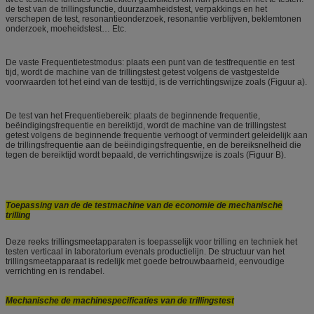
de test van de trillingsfunctie, duurzaamheidstest, verpakkings en het
verschepen de test, resonantieonderzoek, resonantie verblijven, beklemtonen
onderzoek, moeheidstest… Etc.
De vaste Frequentietestmodus: plaats een punt van de testfrequentie en test
tijd, wordt de machine van de trillingstest getest volgens de vastgestelde
voorwaarden tot het eind van de testtijd, is de verrichtingswijze zoals (Figuur a).
De test van het Frequentiebereik: plaats de beginnende frequentie,
beëindigingsfrequentie en bereiktijd, wordt de machine van de trillingstest
getest volgens de beginnende frequentie verhoogt of vermindert geleidelijk aan
de trillingsfrequentie aan de beëindigingsfrequentie, en de bereiksnelheid die
tegen de bereiktijd wordt bepaald, de verrichtingswijze is zoals (Figuur B).
Toepassing van de de testmachine van de economie de mechanische
trilling
Deze reeks trillingsmeetapparaten is toepasselijk voor trilling en techniek het
testen verticaal in laboratorium evenals productielijn. De structuur van het
trillingsmeetapparaat is redelijk met goede betrouwbaarheid, eenvoudige
verrichting en is rendabel.
Mechanische de machinespecificaties van de trillingstest