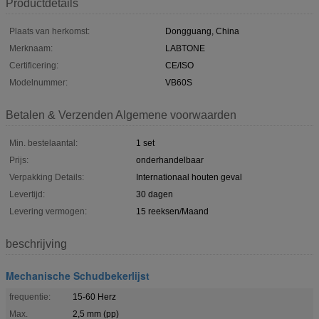
Productdetails
Plaats van herkomst:
Dongguang, China
Merknaam:
LABTONE
Certificering:
CE/ISO
Modelnummer:
VB60S
Betalen & Verzenden Algemene voorwaarden
Min. bestelaantal:
1 set
Prijs:
onderhandelbaar
Verpakking Details:
Internationaal houten geval
Levertijd:
30 dagen
Levering vermogen:
15 reeksen/Maand
beschrijving
Mechanische Schudbekerlijst
frequentie:
15-60 Herz
Max.
2,5 mm (pp)