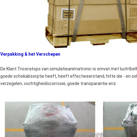
Verpakking & het Verschepen
De Klant Triceratops van simulatieanimatronic is omvat met luchtbelfi
goede schokabsorptie heeft, heeft effectweerstand, hitte die - en ook
verzegelen, vochtigheidscorrosie, goede transparantie enz.