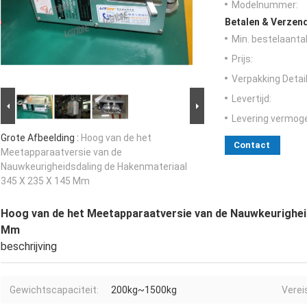
Modelnummer:
Betalen & Verzen
Min. bestelaantal
Prijs:
Verpakking Detail
Levertijd:
Levering vermog
Grote Afbeelding :
Hoog van de het
Contact
Meetapparaatversie van de
Nauwkeurigheidsdaling de Hakenmateriaal
345 X 235 X 145 Mm
Hoog van de het Meetapparaatversie van de Nauwkeurighei
Mm
beschrijving
Gewichtscapaciteit:
200kg~1500kg
Verei