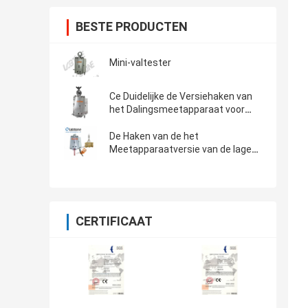
BESTE PRODUCTEN
Mini-valtester
Ce Duidelijke de Versiehaken van
het Dalingsmeetapparaat voor
Snelle de Dalingstest van de
Versiehaak
De Haken van de het
Meetapparaatversie van de lage
Kostendaling voor het Zware en
Onregelmatige Pakketdaling
Testen
CERTIFICAAT