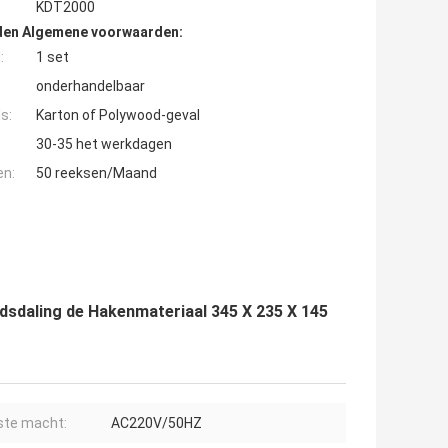
KDT2000
den Algemene voorwaarden:
:
1 set
onderhandelbaar
s:
Karton of Polywood-geval
30-35 het werkdagen
en:
50 reeksen/Maand
dsdaling de Hakenmateriaal 345 X 235 X 145
ste macht:
AC220V/50HZ