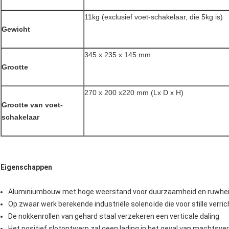
11kg (exclusief voet-schakelaar, die 5kg is)
Gewicht
345 x 235 x 145 mm
Grootte
270 x 200 x220 mm (Lx D x H)
Grootte van voet-
schakelaar
Eigenschappen
Aluminiumbouw met hoge weerstand voor duurzaamheid en ruwhe
Op zwaar werk berekende industriële solenoïde die voor stille verr
De nokkenrollen van gehard staal verzekeren een verticale daling
Het positief slotontwerp zal geen lading in het geval van machtsverl