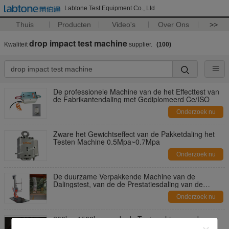
Labtone Test Equipment Co., Ltd
Thuis
Producten
Video's
Over Ons
>>
drop impact test machine
Kwaliteit
supplier.
(100)
De professionele Machine van de het Effecttest van
de Fabrikantendaling met Gediplomeerd Ce/ISO
Onderzoek nu
Zware het Gewichtseffect van de Pakketdaling het
Testen Machine 0.5Mpa~0.7Mpa
Onderzoek nu
De duurzame Verpakkende Machine van de
Dalingstest, van de de Prestatiesdaling van de
Batterijveiligheid de Machine van de het Effecttest
Onderzoek nu
200kg~1500kg van de de Testmachine van de
hakendaling elektronisch Gewerkt LABTONE