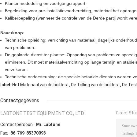
Klantenmededeling en voortgangsrapport.
Begeleiding voor pre-installatievoorbereiding, materiaal het opdrage
Kaliberbepaling (wanneer de controle van de Derde partij wordt verei
Naverkoop:
Technische opleiding: verrichting van materiaal, dagelijks onderho
van problemen.
De geplande dienst ter plaatse: Opsporing van probleem zo spoedi
elimineren. Dit moet materiaalverrichting op lange termijn en stabie
verzekeren.
Technische ondersteuning: de speciale betaalde diensten worden ve
,
,
label:
Het Materiaal van de builtest
De Trilling van de builtest
De Test 
Contactgegevens
LABTONE TEST EQUIPMENT CO., LTD
Direct Stu
Contactpersoon:
Mr. Labtone
Fax:
86-769-85370093