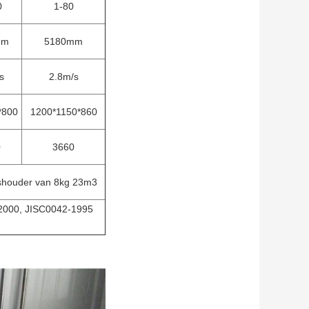
0
1-80
mm
5180mm
s
2.8m/s
*800
1200*1150*860
0
3660
shouder van 8kg 23m3
2000, JISC0042-1995