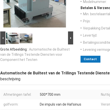
Modelnummer:
Betalen & Verzen
Min. bestelaantal
Prijs:
Verpakking Detail
Levertijd:
Betalingsconditi
Grote Afbeelding :
Automatische de Builtest
Levering vermog
van de Trillings Testende Diensten voor
Contact
Component het Testen
Automatische de Builtest van de Trillings Testende Diens
beschrijving
Afmetingen tafel:
500*700 mm
Nuttig
golfvorm:
De impuls van de Hafsinus
Versn