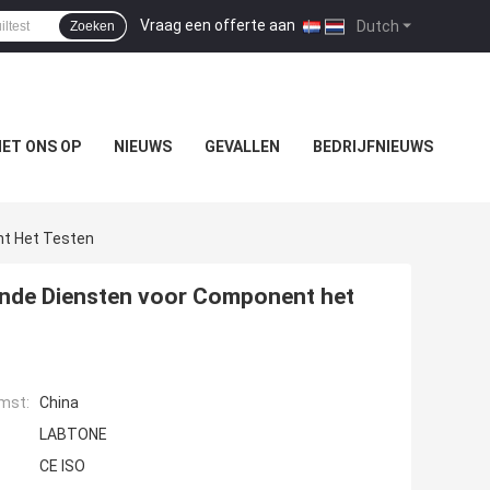
Vraag een offerte aan
|
Dutch
Zoeken
ET ONS OP
NIEUWS
GEVALLEN
BEDRIJFNIEUWS
nt Het Testen
tende Diensten voor Component het
mst:
China
LABTONE
CE ISO