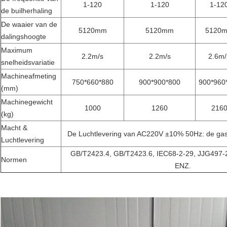
1-120
1-120
1-12
de builherhaling
De waaier van de
5120mm
5120mm
5120
dalingshoogte
Maximum
2.2m/s
2.2m/s
2.6m/
snelheidsvariatie
Machineafmeting
750*660*880
900*900*800
900*960
(mm)
Machinegewicht
1000
1260
216
(kg)
Macht &
De Luchtlevering van AC220V ±10% 50Hz: de ga
Luchtlevering
GB/T2423.4, GB/T2423.6, IEC68-2-29, JJG497-
Normen
ENZ.