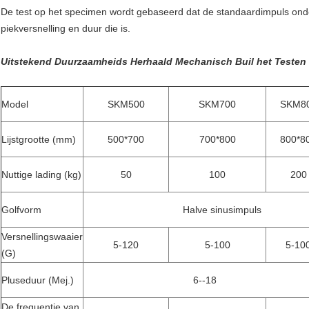
De test op het specimen wordt gebaseerd dat de standaardimpuls onde
piekversnelling en duur die is.
Uitstekend Duurzaamheids Herhaald Mechanisch Buil het Testen M
Model
SKM500
SKM700
SKM8
Lijstgrootte (mm)
500*700
700*800
800*8
Nuttige lading (kg)
50
100
200
Golfvorm
Halve sinusimpuls
Versnellingswaaier
5-120
5-100
5-10
(G)
Pluseduur (Mej.)
6--18
De frequentie van