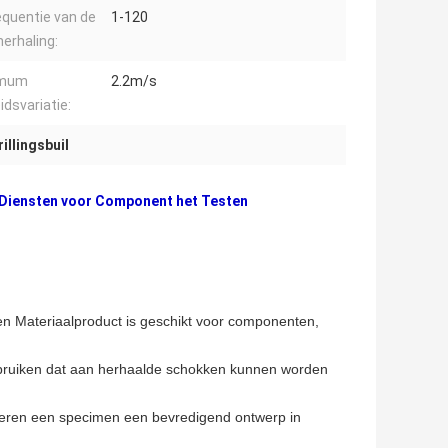
equentie van de
1-120
erhaling:
imum
2.2m/s
idsvariatie:
illingsbuil
e Diensten voor Component het Testen
n Materiaalproduct is geschikt voor componenten,
gebruiken dat aan herhaalde schokken kunnen worden
keren een specimen een bevredigend ontwerp in