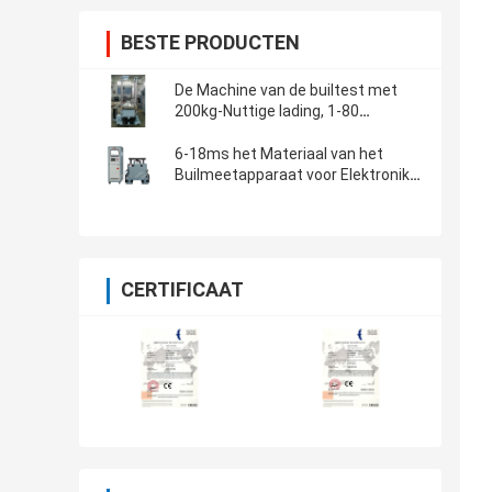
BESTE PRODUCTEN
De Machine van de builtest met
200kg-Nuttige lading, 1-80
keer/min, Builhoogte 450 mm
6-18ms het Materiaal van het
Builmeetapparaat voor Elektronika
en van het Componenteneffect
het Testen
CERTIFICAAT