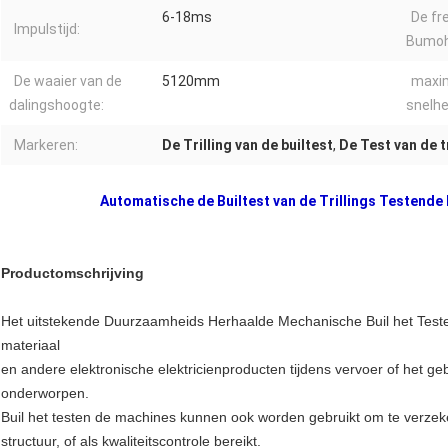
6-18ms
De fr
Impulstijd:
Bumoh
De waaier van de
5120mm
max
dalingshoogte:
snelhe
Markeren:
De Trilling van de builtest
,
De Test van de tr
Automatische de Builtest van de Trillings Testend
Productomschrijving
Het uitstekende Duurzaamheids Herhaalde Mechanische Buil het Teste
materiaal
en andere elektronische elektricienproducten tijdens vervoer of het 
onderworpen.
Buil het testen de machines kunnen ook worden gebruikt om te verze
structuur, of als kwaliteitscontrole bereikt.