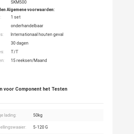
SKM500
den Algemene voorwaarden:
:
1 set
onderhandelbaar
s:
Internationaal houten geval
30 dagen
es:
T/T
en:
15 reeksen/Maand
ten voor Component het Testen
e lading:
50kg
ellingswaaier:
5-120 G