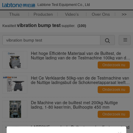
Labtone Test Equipment Co., Ltd
Thuis
Producten
Video's
Over Ons
>>
vibration bump test
Kwaliteit
supplier.
(100)
Het hoge Efficiënte Materiaal van de Builtest, de
Nuttige lading van de de Testmachine 100kg van de
Trillingsbuil
Onderzoek nu
Het Ce Verklaarde 50kg-van de de Testmachine van
de Nuttige ladingsbuil de Schokmeetapparaat leeft
aan Test CEI-60068-2 na
Onderzoek nu
De Machine van de builtest met 200kg-Nuttige
lading, 1-80 keer/min, Builhoogte 450 mm
Onderzoek nu
LABTONE van de de Builtest van de effectweerstand
Machine 700*800mm Lijstgrootte