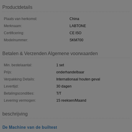
Productdetails
Plaats van herkomst:
China
Merknaam:
LABTONE
Certificering:
CE ISO
Modelnummer:
SKM700
Betalen & Verzenden Algemene voorwaarden
Min. bestelaantal:
1 set
Prijs:
onderhandelbaar
Verpakking Details:
Internationaal houten geval
Levertijd:
30 dagen
Betalingscondities:
T/T
Levering vermogen:
15 reeksen/Maand
beschrijving
De Machine van de builtest