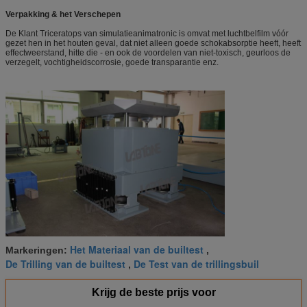
Verpakking & het Verschepen
De Klant Triceratops van simulatieanimatronic is omvat met luchtbelfilm vóór
gezet hen in het houten geval, dat niet alleen goede schokabsorptie heeft, heeft
effectweerstand, hitte die - en ook de voordelen van niet-toxisch, geurloos de
verzegelt, vochtigheidscorrosie, goede transparantie enz.
Het Materiaal van de builtest
Markeringen:
,
De Trilling van de builtest
De Test van de trillingsbuil
,
Krijg de beste prijs voor