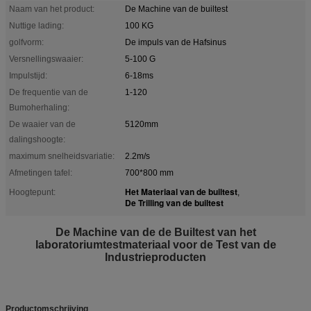
Naam van het product:
De Machine van de builtest
Nuttige lading:
100 KG
golfvorm:
De impuls van de Hafsinus
Versnellingswaaier:
5-100 G
Impulstijd:
6-18ms
De frequentie van de
1-120
Bumoherhaling:
De waaier van de
5120mm
dalingshoogte:
maximum snelheidsvariatie:
2.2m/s
Afmetingen tafel:
700*800 mm
Het Materiaal van de builtest
Hoogtepunt:
,
De Trilling van de builtest
De Machine van de de Builtest van het
laboratoriumtestmateriaal voor de Test van de
Industrieproducten
Productomschrijving