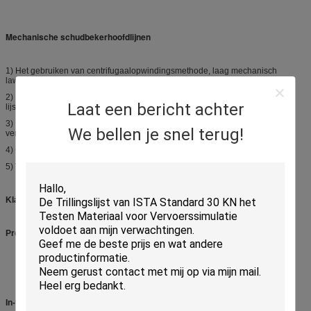
Mechanische schudbekerhoofdlijnen
1)
Het gebruiken van centrifugaalopwindingsmethode, laag mechanisch
lawaai.
2)
Het gebruiken van synchrone omgekeerde beweging, uitstekende
Laat een bericht achter
lijstgelijkheid.
3)
De aanpassing van de Steplessomvang, voldoet aan de verschillende
We bellen je snel terug!
vereisten van de producttest.
4)
Gebruik-vriendschappelijke verrichtingsbesturingsinterface
5)
Vast met de zakken van de schokabsorptie zonder speciale stichting.
Klantenservices
Presales:
Technisch overleg: testmethode, laboratorium planning en suggestie.
Materiaalselectie: selectieregeling, FAQ.
Product testende regeling.
In-verkoop: