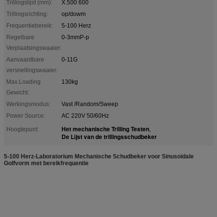
Trillingslijst (mm):
X.500 600
Trillingsrichting:
op/dowm
Frequentiebereik:
5-100 Herz
Regelbare
0-3mmP-p
Verplaatsingswaaier:
Aanvaardbare
0-11G
versnellingswaaier:
Max.Loading
130kg
Gewicht:
Werkingsmodus:
Vast /Random/Sweep
Power Source:
AC 220V 50/60Hz
Het mechanische Trilling Testen
Hoogtepunt:
,
De Lijst van de trillingsschudbeker
5-100 Herz-Laboratorium Mechanische Schudbeker voor Sinusoïdale
Golfvorm met bereikfrequentie