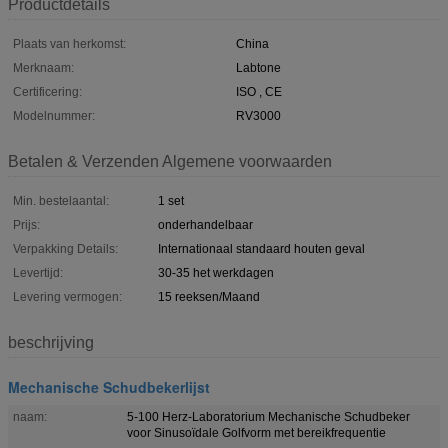
Productdetails
Plaats van herkomst:
China
Merknaam:
Labtone
Certificering:
ISO , CE
Modelnummer:
RV3000
Betalen & Verzenden Algemene voorwaarden
Min. bestelaantal:
1 set
Prijs:
onderhandelbaar
Verpakking Details:
Internationaal standaard houten geval
Levertijd:
30-35 het werkdagen
Levering vermogen:
15 reeksen/Maand
beschrijving
Mechanische Schudbekerlijst
naam:
5-100 Herz-Laboratorium Mechanische Schudbeker
voor Sinusoïdale Golfvorm met bereikfrequentie