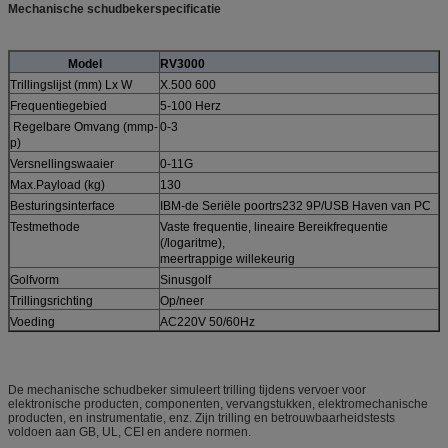
Mechanische schudbekerspecificatie
Model
RV3000
Trillingslijst (mm) Lx W
X.500 600
Frequentiegebied
5-100 Herz
Regelbare Omvang (mmp-
0-3
p)
Versnellingswaaier
0-11G
Max.Payload (kg)
130
Besturingsinterface
IBM-de Seriële poortrs232 9P/USB Haven van PC
Testmethode
Vaste frequentie, lineaire Bereikfrequentie
(/logaritme),
meertrappige willekeurig
Golfvorm
Sinusgolf
Trillingsrichting
Op/neer
Voeding
AC220V 50/60Hz
De mechanische schudbeker simuleert trilling tijdens vervoer voor
elektronische producten, componenten, vervangstukken, elektromechanische
producten, en instrumentatie, enz. Zijn trilling en betrouwbaarheidstests
voldoen aan GB, UL, CEI en andere normen.