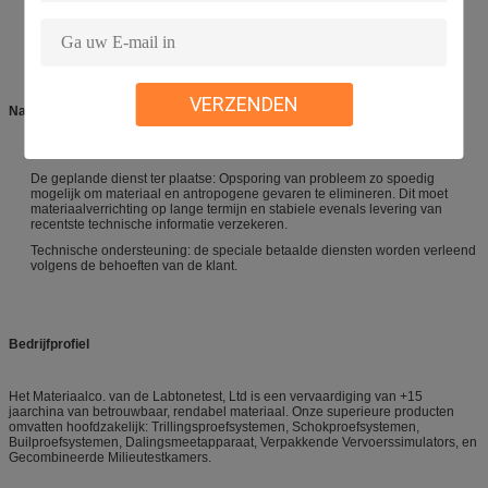
Klantenmededeling en voortgangsrapport.
Begeleiding voor pre-installatievoorbereiding, materiaal het opdragen en
testlooppas.
Kaliberbepaling (wanneer de controle van de Derde partij wordt vereist).
VERZENDEN
Naverkoop:
Technische opleiding: verrichting van materiaal, dagelijks onderhoud,
gemeenschappelijke foutendiagnose en het oplossen van problemen.
De geplande dienst ter plaatse: Opsporing van probleem zo spoedig
mogelijk om materiaal en antropogene gevaren te elimineren. Dit moet
materiaalverrichting op lange termijn en stabiele evenals levering van
recentste technische informatie verzekeren.
Technische ondersteuning: de speciale betaalde diensten worden verleend
volgens de behoeften van de klant.
Bedrijfprofiel
Het Materiaalco. van de Labtonetest, Ltd is een vervaardiging van +15
jaarchina van betrouwbaar, rendabel materiaal. Onze superieure producten
omvatten hoofdzakelijk: Trillingsproefsystemen, Schokproefsystemen,
Builproefsystemen, Dalingsmeetapparaat, Verpakkende Vervoerssimulators, en
Gecombineerde Milieutestkamers.