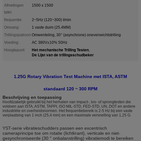
Afmetingen
1500 x 1500
tafel:
frequentie:
2~5Hz (120~300) t/min
Omvang:
1 vaste duim (25.4MM)
Trillingspatroon:
Omwenteling, 30° (asynchrone) onevenwichtstrilling
Voeding:
AC 380V±10% 50Hz
Het mechanische Trilling Testen
Hoogtepunt:
,
De Lijst van de trillingsschudbeker
1.25G Rotary Vibration Test Machine met ISTA, ASTM
standaard 120 ~ 300 RPM
Beschrijving en toepassing
Hoofdzakelijk gebruikt bij het herhalen van impact-, los- of sprongtesten die
voldoen aan ISTA, ASTM, TAPPI, ISO MIL-STD, FED-STD, UN, DOT en andere
industriële en overheidsnormen. Het frequentiebereik is 2-5 Hz bij een vaste
verplaatsing van 1 inch (25,4 mm) en een maximale versnelling van 1,25 G.
YST-serie vibratieschudders passen een excentrisch
cameraprincipe toe om rotatie (lichtkrant), verticale en niet-
gesynchroniseerde (30 ° onbalanstrilling) vibratiemodi te bereiken