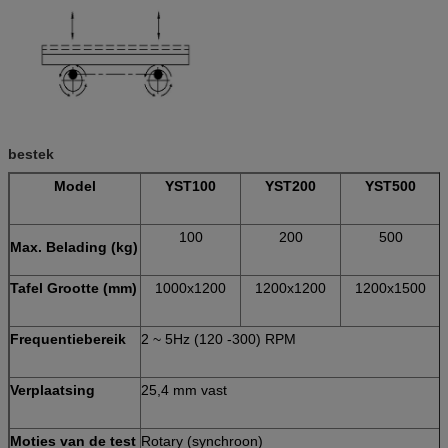
bestek
Model
YST100
YST200
YST500
100
200
500
Max. Belading (kg)
Tafel Grootte (mm)
1000x1200
1200x1200
1200x1500
Frequentiebereik
2 ~ 5Hz (120 -300) RPM
Verplaatsing
25,4 mm vast
Moties van de test
Rotary (synchroon)