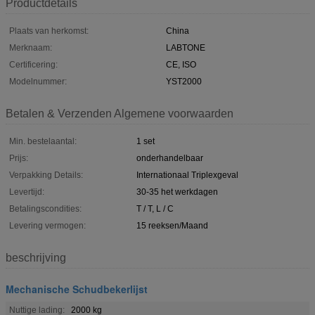
Productdetails
Plaats van herkomst:
China
Merknaam:
LABTONE
Certificering:
CE, ISO
Modelnummer:
YST2000
Betalen & Verzenden Algemene voorwaarden
Min. bestelaantal:
1 set
Prijs:
onderhandelbaar
Verpakking Details:
Internationaal Triplexgeval
Levertijd:
30-35 het werkdagen
Betalingscondities:
T / T, L / C
Levering vermogen:
15 reeksen/Maand
beschrijving
Mechanische Schudbekerlijst
Nuttige lading:
2000 kg