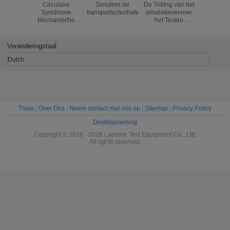
Circulaire
Simuleer de
De Trilling van het
Van d
Synchrone
transportschudtafel
simulatievervoer
Testmach
Mechanische
het Testen
de la
Schudtafel
Machine met
Kostentr
500kg-Nuttige
Mechanis
lading
Schudbeke
Veranderingstaal
Laborator
Dutch
Thuis
|
Over Ons
|
Neem contact met ons op
|
Sitemap
|
Privacy Policy
Desktopmening
Copyright © 2016 - 2026 Labtone Test Equipment Co., Ltd.
All rights reserved.