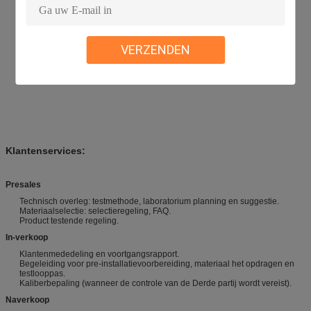
VERZENDEN
Klantenservices:
Presales
Technisch overleg: testmethode, laboratorium planning en suggestie.
Materiaalselectie: selectieregeling, FAQ.
Product testende regeling.
In-verkoop
Klantenmededeling en voortgangsrapport.
Begeleiding voor pre-installatievoorbereiding, materiaal het opdragen en
testlooppas.
Kaliberbepaling (wanneer de controle van de Derde partij wordt vereist).
Naverkoop