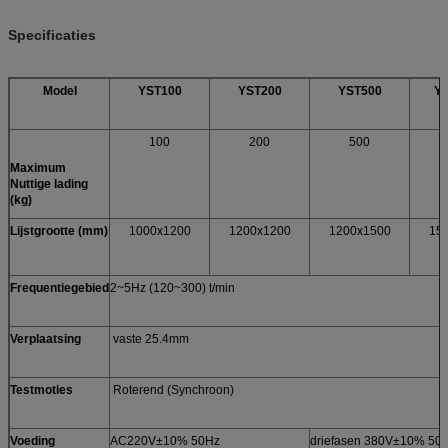
Specificaties
Model
YST100
YST200
YST500
Y
100
200
500
Maximum
Nuttige lading
(kg)
Lijstgrootte (mm)
1000x1200
1200x1200
1200x1500
15
Frequentiegebied
2~5Hz (120~300) t/min
Verplaatsing
vaste 25.4mm
Testmoties
Roterend (Synchroon)
Voeding
AC220V±10% 50Hz
driefasen 380V±10% 50