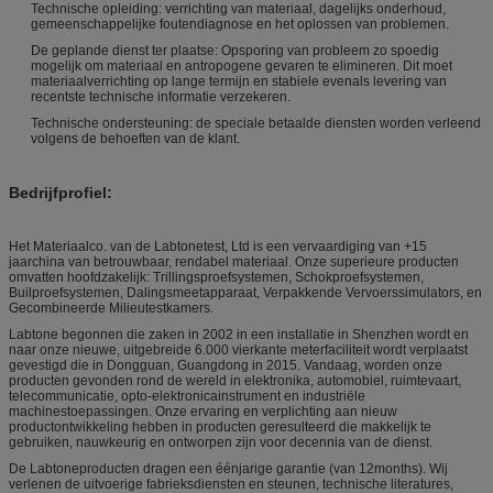
Technische opleiding: verrichting van materiaal, dagelijks onderhoud,
gemeenschappelijke foutendiagnose en het oplossen van problemen.
De geplande dienst ter plaatse: Opsporing van probleem zo spoedig
mogelijk om materiaal en antropogene gevaren te elimineren. Dit moet
materiaalverrichting op lange termijn en stabiele evenals levering van
recentste technische informatie verzekeren.
Technische ondersteuning: de speciale betaalde diensten worden verleend
volgens de behoeften van de klant.
Bedrijfprofiel:
Het Materiaalco. van de Labtonetest, Ltd is een vervaardiging van +15
jaarchina van betrouwbaar, rendabel materiaal. Onze superieure producten
omvatten hoofdzakelijk: Trillingsproefsystemen, Schokproefsystemen,
Builproefsystemen, Dalingsmeetapparaat, Verpakkende Vervoerssimulators, en
Gecombineerde Milieutestkamers.
Labtone begonnen die zaken in 2002 in een installatie in Shenzhen wordt en
naar onze nieuwe, uitgebreide 6.000 vierkante meterfaciliteit wordt verplaatst
gevestigd die in Dongguan, Guangdong in 2015. Vandaag, worden onze
producten gevonden rond de wereld in elektronika, automobiel, ruimtevaart,
telecommunicatie, opto-elektronicainstrument en industriële
machinestoepassingen. Onze ervaring en verplichting aan nieuw
productontwikkeling hebben in producten geresulteerd die makkelijk te
gebruiken, nauwkeurig en ontworpen zijn voor decennia van de dienst.
De Labtoneproducten dragen een éénjarige garantie (van 12months). Wij
verlenen de uitvoerige fabrieksdiensten en steunen, technische literatures,