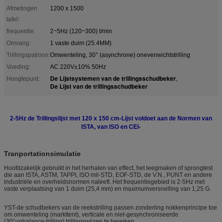
Afmetingen
1200 x 1500
tafel:
frequentie:
2~5Hz (120~300) t/min
Omvang:
1 vaste duim (25.4MM)
Trillingspatroon:
Omwenteling, 30° (asynchrone) onevenwichtstrilling
Voeding:
AC 220V±10% 50Hz
De Lijstsystemen van de trillingsschudbeker
Hoogtepunt:
,
De Lijst van de trillingsschudbeker
2-5Hz de Trillingslijst met 120 x 150 cm-Lijst voldoet aan de Normen van
ISTA, van ISO en CEI-
Tranportationsimulatie
Hoofdzakelijk gebruikt in het herhalen van effect, het leegmaken of sprongtest
die aan ISTA, ASTM, TAPPI, ISO mil-STD, EOF-STD, de V.N., PUNT en andere
industriële en overheidsnormen naleeft. Het frequentiegebied is 2-5Hz met
vaste verplaatsing van 1 duim (25,4 mm) en maximumversnelling van 1,25 G.
YST-de schudbekers van de reekstrilling passen zonderling nokkenprincipe toe
om omwenteling (markttent), verticale en niet-gesynchroniseerde
(30°unbalance-trilling) trillingswijzen te bereiken