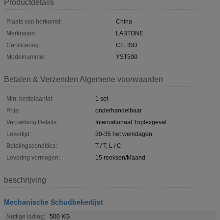
Productdetails
Plaats van herkomst:
China
Merknaam:
LABTONE
Certificering:
CE, ISO
Modelnummer:
YST500
Betalen & Verzenden Algemene voorwaarden
Min. bestelaantal:
1 set
Prijs:
onderhandelbaar
Verpakking Details:
Internationaal Triplexgeval
Levertijd:
30-35 het werkdagen
Betalingscondities:
T / T, L / C
Levering vermogen:
15 reeksen/Maand
beschrijving
Mechanische Schudbekerlijst
Nuttige lading:
500 KG