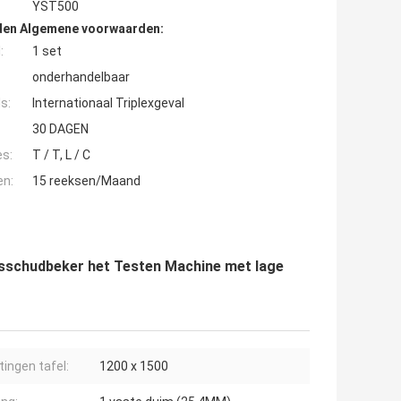
YST500
den Algemene voorwaarden:
:
1 set
onderhandelbaar
s:
Internationaal Triplexgeval
30 DAGEN
es:
T / T, L / C
en:
15 reeksen/Maand
ingsschudbeker het Testen Machine met lage
ingen tafel:
1200 x 1500