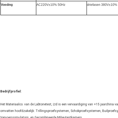
Voeding
AC220V±10% 50Hz
driefasen 380V±10%
Bedrijfprofiel:
Het Materiaalco. van de Labtonetest, Ltd is een vervaardiging van +15 jaarchina v
omvatten hoofdzakelijk: Trillingsproefsystemen, Schokproefsystemen, Builproef
Vervoerssimulators, en Gecombineerde Milieutestkamers.