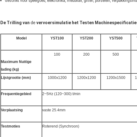
Geschikt voor speelgoed, elektronika, meubilair, giften, porselein, verpakkingsin
De Trilling van
de
vervoersimulatie het Testen Machinespecificatie
Model
YST100
YST200
YST500
100
200
500
Maximum Nuttige
lading (kg)
Lijstgrootte (mm)
1000x1200
1200x1200
1200x1500
1
Frequentiegebied
2~5Hz (120~300) t/min
Verplaatsing
vaste 25.4mm
Testmoties
Roterend (Synchroon)