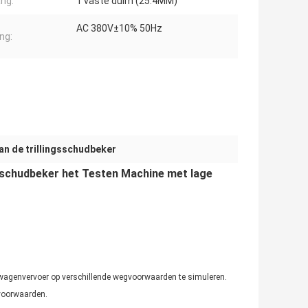
ng:
1 vaste duim (25.4MM)
AC 380V±10% 50Hz
ng:
van de trillingsschudbeker
ngsschudbeker het Testen Machine met lage
htwagenvervoer op verschillende wegvoorwaarden te simuleren.
 voorwaarden.