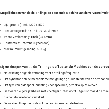
Mogelijkheden van de de Trillings de Testende Machine van de vervoersimula
Lijstgrootte (mm): 1200 x1500
Frequentiegebied: 2-5Hz (120~300) t/min
Vaste Verplaatsing: 1inch (25.4mm)
Testmoties: Roterend (Synchroon)
Maximumnuttige lading: 500 kg
van
de de
Trillings de Testende Machine van
de
vervo
Eigenschappen
Nauwkeurige digitale vertoning voor de trillingsfrequentie
Het synchrone brede mechanisme met geringe geluidssterkte van de riemaandri
Het type van gidsspoor inrichting voor specimen, gemakkelijk te werken
De zware die gootijzerbasis met vochtiger rubber wordt uitgerust maakt de machi
die het stabiele lopen verzekert.
De rotatietrillingsmethode voldoet aan internationale testnorm