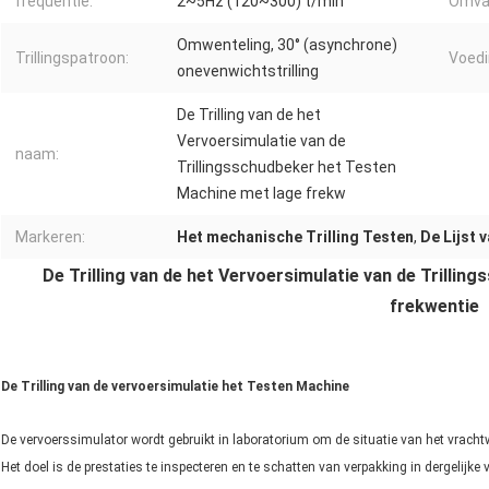
frequentie:
2~5Hz (120~300) t/min
Omva
Omwenteling, 30° (asynchrone)
Trillingspatroon:
Voedi
onevenwichtstrilling
De Trilling van de het
Vervoersimulatie van de
naam:
Trillingsschudbeker het Testen
Machine met lage frekw
Markeren:
Het mechanische Trilling Testen
,
De Lijst 
De Trilling van de het Vervoersimulatie van de Trilli
frekwentie
De Trilling van de vervoersimulatie het Testen Machine
De vervoerssimulator wordt gebruikt in laboratorium om de situatie van het vrac
Het doel is de prestaties te inspecteren en te schatten van verpakking in dergelijke