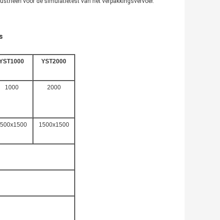
dustrieën voor de simulatietest van het verpakkingsvervoer.
s
YST1000
YST2000
1000
2000
500x1500
1500x1500