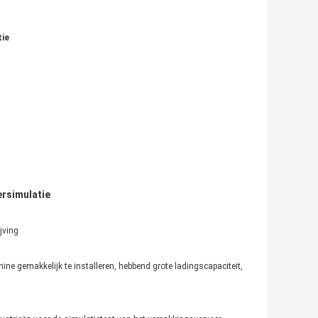
tie
ersimulatie
jving
ne gemakkelijk te installeren, hebbend grote ladingscapaciteit,