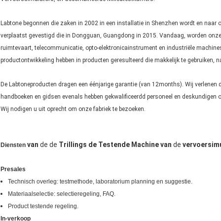
Labtone begonnen die zaken in 2002 in een installatie in Shenzhen wordt en naar on
verplaatst gevestigd die in Dongguan, Guangdong in 2015. Vandaag, worden onze 
ruimtevaart, telecommunicatie, opto-elektronicainstrument en industriële machine
productontwikkeling hebben in producten geresulteerd die makkelijk te gebruiken, 
De Labtoneproducten dragen een éénjarige garantie (van 12months). Wij verlenen de
handboeken en gidsen evenals hebben gekwalificeerdd personeel en deskundigen 
Wij nodigen u uit oprecht om onze fabriek te bezoeken.
van
de de
Trillings de Testende Machine van
de
vervoersimu
Diensten
Presales
Technisch overleg: testmethode, laboratorium planning en suggestie.
Materiaalselectie: selectieregeling, FAQ.
Product testende regeling.
In-verkoop