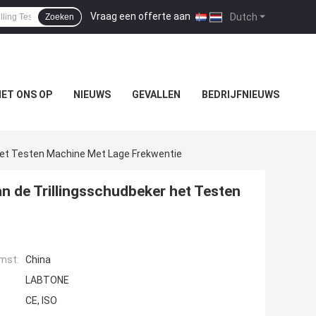
Vraag een offerte aan
|
Dutch
Zoeken
ET ONS OP
NIEUWS
GEVALLEN
BEDRIJFNIEUWS
 Het Testen Machine Met Lage Frekwentie
an de Trillingsschudbeker het Testen
mst:
China
LABTONE
CE, ISO