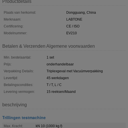
Productdetails
Plaats van herkomst:
Dongguang, China
Merknaam:
LABTONE
Certificering:
CE / ISO
Modelnummer:
EV210
Betalen & Verzenden Algemene voorwaarden
Min. bestelaantal:
1 set
Prijs:
onderhandelbaar
Verpakking Details:
Triplexgeval met Vacuümverpakking
Levertijd:
45 werkdagen
Betalingscondities:
T / T, L / C
Levering vermogen:
15 reeksen/Maand
beschrijving
Trillingen testmachine
Max. Kracht:
kN 10 (1000 kg.f)