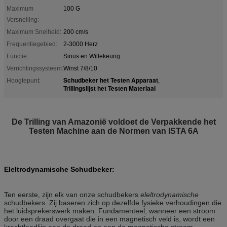
Maximum
100 G
Versnelling:
Maximum Snelheid:
200 cm/s
Frequentiegebied:
2-3000 Herz
Functie:
Sinus en Willekeurig
Verrichtingssysteem:
Winst 7/8/10
Schudbeker het Testen Apparaat
Hoogtepunt:
,
Trillingslijst het Testen Materiaal
De Trilling van Amazonië voldoet de Verpakkende het
Testen Machine aan de Normen van ISTA 6A
Eleltrodynamische Schudbeker:
Ten eerste, zijn elk van onze schudbekers
eleltrodynamische
schudbekers. Zij baseren zich op dezelfde fysieke verhoudingen die
het luidsprekerswerk maken. Fundamenteel, wanneer een stroom
door een draad overgaat die in een magnetisch veld is, wordt een
krachtloodlijn aan de draad en aan de magnetische stroom