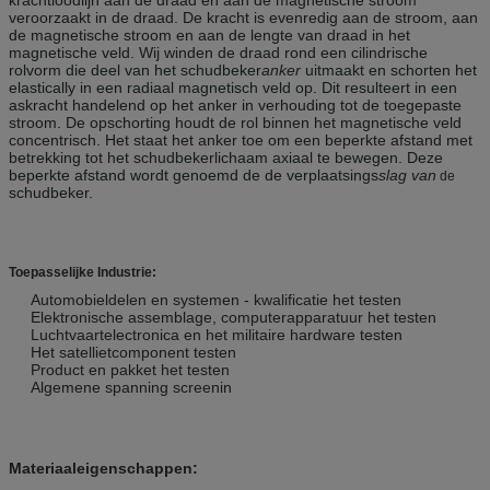
veroorzaakt in de draad. De kracht is evenredig aan de stroom, aan
de magnetische stroom en aan de lengte van draad in het
magnetische veld. Wij winden de draad rond een cilindrische
rolvorm die deel van het schudbeker
anker
uitmaakt en schorten het
elastically in een radiaal magnetisch veld op. Dit resulteert in een
askracht handelend op het anker in verhouding tot de toegepaste
stroom. De opschorting houdt de rol binnen het magnetische veld
concentrisch. Het staat het anker toe om een beperkte afstand met
betrekking tot het schudbekerlichaam axiaal te bewegen. Deze
beperkte afstand wordt genoemd de de verplaatsings
slag van
de
schudbeker.
Toepasselijke Industrie:
Automobieldelen en systemen - kwalificatie het testen
Elektronische assemblage, computerapparatuur het testen
Luchtvaartelectronica en het militaire hardware testen
Het satellietcomponent testen
Product en pakket het testen
Algemene spanning screenin
Materiaaleigenschappen: