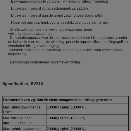
Bekwaam om sinus te voltooien, willekeurig, effect milieutests
Dit systeem vereist voltageschommeling, ≤±10%
Dit systeem vereist aan de grond zettend weerstand, ≤4Ω
Hoge betrouwbaarheid, vooral geschikt voor oude verrichting
Snelle zelfdiagnose met veiligheidskoppeling, hoge
veiligheidsbetrouwbaarheid;
De isolatieapparaat van de luchtkussenschok voor trillingsplatform zonder
de behoefte van extra de stichting, perfecte reproductie van trillingsgolf en
vermindert trillingsoverbrenging;
Verstrek horizontaal en verticaal uitbreidingsplatform voor verschillende
toepassing;
Eenvoudige controlemechanismeverrichting.
Specificaties: EV210
Parameters van vg1000-50 elektromagnetische trillingsgenerator
Max. sinus opwindende
1000Kg.f piek (10000 N)
kracht
Max. willekeurige
1000Kg.f r.ms (10000 N)
opwindende kracht
Max. schok opwindende
2000Kg.f piek (20000 N)