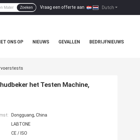
Vraag een offerte aan
|
Dutch
Zoeken
ET ONS OP
NIEUWS
GEVALLEN
BEDRIJFNIEUWS
rvoerstests
chudbeker het Testen Machine,
mst:
Dongguang, China
LABTONE
CE / ISO