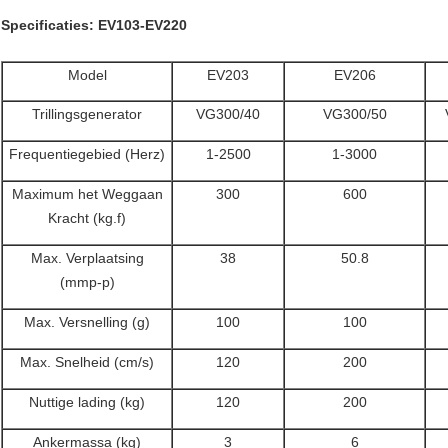
Specificaties: EV103-EV220
Model
EV203
EV206
Trillingsgenerator
VG300/40
VG300/50
Frequentiegebied (Herz)
1-2500
1-3000
Maximum het Weggaan
300
600
Kracht (kg.f)
Max. Verplaatsing
38
50.8
(mmp-p)
Max. Versnelling (g)
100
100
Max. Snelheid (cm/s)
120
200
Nuttige lading (kg)
120
200
Ankermassa (kg)
3
6