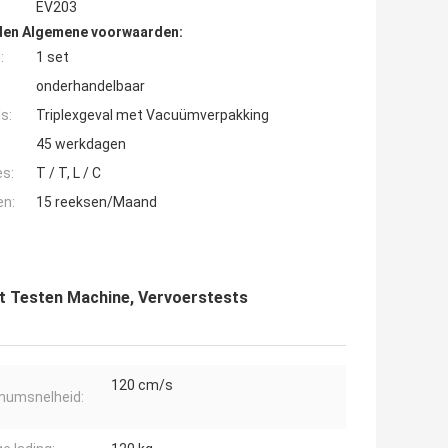
EV203
den Algemene voorwaarden:
:
1 set
onderhandelbaar
s:
Triplexgeval met Vacuümverpakking
45 werkdagen
es:
T / T, L / C
en:
15 reeksen/Maand
et Testen Machine, Vervoerstests
120 cm/s
mumsnelheid: