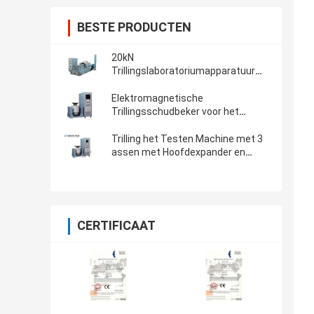
BESTE PRODUCTEN
20kN
Trillingslaboratoriumapparatuur
voor Kracht
Elektromagnetische
Trillingsschudbeker voor het
Mechanische Producttrilling
Testen
Trilling het Testen Machine met 3
assen met Hoofdexpander en
Trillingscontrolemechanisme
CERTIFICAAT