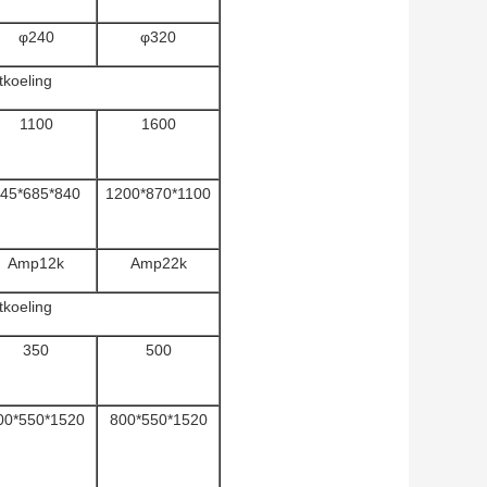
φ240
φ320
koeling
1100
1600
45*685*840
1200*870*1100
Amp12k
Amp22k
koeling
350
500
00*550*1520
800*550*1520