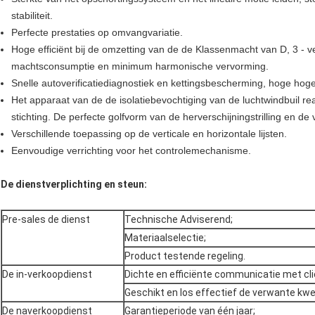
stabiliteit.
Perfecte prestaties op omvangvariatie.
Hoge efficiënt bij de omzetting van de de Klassenmacht van D, 3 - v
machtsconsumptie en minimum harmonische vervorming.
Snelle autoverificatiediagnostiek en kettingsbescherming, hoge hog
Het apparaat van de de isolatiebevochtiging van de luchtwindbuil real
stichting. De perfecte golfvorm van de herverschijningstrilling en de 
Verschillende toepassing op de verticale en horizontale lijsten.
Eenvoudige verrichting voor het controlemechanisme.
De dienstverplichting en steun:
Pre-sales de dienst
Technische Adviserend;
Materiaalselectie;
Product testende regeling.
De in-verkoopdienst
Dichte en efficiënte communicatie met cli
Geschikt en los effectief de verwante kwe
De naverkoopdienst
Garantieperiode van één jaar;