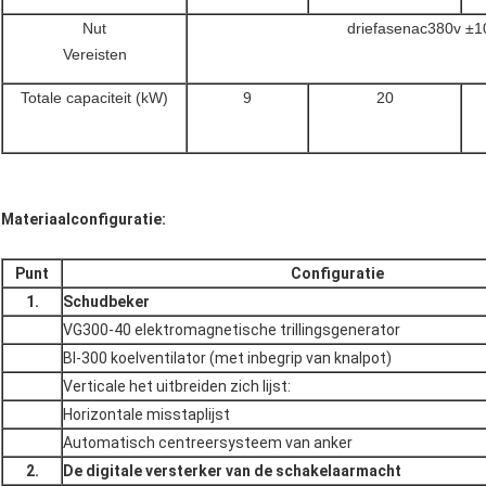
Nut
driefasenac380v ±
Vereisten
Totale capaciteit (kW)
9
20
Materiaalconfiguratie:
Punt
Configuratie
1.
Schudbeker
VG300-40 elektromagnetische trillingsgenerator
Bl-300 koelventilator (met inbegrip van knalpot)
Verticale het uitbreiden zich lijst:
Horizontale misstaplijst
Automatisch centreersysteem van anker
2.
De digitale versterker van de schakelaarmacht