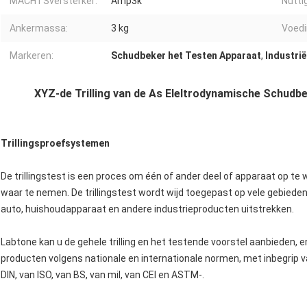
MACHTSversterker:
Amp3k
Nuttig
Ankermassa:
3 kg
Voedi
Markeren:
Schudbeker het Testen Apparaat
,
Industrië
XYZ-de Trilling van de As Eleltrodynamische Schudb
Trillingsproefsystemen
De trillingstest is een proces om één of ander deel of apparaat op te 
waar te nemen. De trillingstest wordt wijd toegepast op vele gebieden, d
auto, huishoudapparaat en andere industrieproducten uitstrekken.
Labtone kan u de gehele trilling en het testende voorstel aanbieden, e
producten volgens nationale en internationale normen, met inbegrip v
DIN, van ISO, van BS, van mil, van CEI en ASTM-.