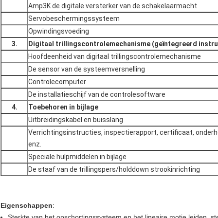
Amp3K de digitale versterker van de schakelaarmacht
Servobeschermingssysteem
Opwindingsvoeding
3.
Digitaal trillingscontrolemechanisme (geïntegreerd inst
Hoofdeenheid van digitaal trillingscontrolemechanisme
De sensor van de systeemversnelling
Controlecomputer
De installatieschijf van de controlesoftware
4.
Toebehoren in bijlage
Uitbreidingskabel en buisslang
Verrichtingsinstructies, inspectierapport, certificaat, onde
enz.
Speciale hulpmiddelen in bijlage
De staaf van de trillingspers/holddown strookinrichting
Eigenschappen
:
Sterkte van het opschortingssysteem en het lineaire motie leiden, 