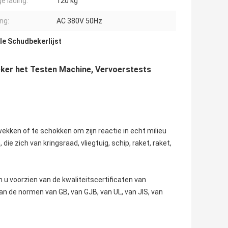
e lading:
120 kg
ng:
AC 380V 50Hz
le Schudbekerlijst
eker het Testen Machine, Vervoerstests
wekken of te schokken om zijn reactie in echt milieu
ie zich van kringsraad, vliegtuig, schip, raket, raket,
n u voorzien van de kwaliteitscertificaten van
an de normen van GB, van GJB, van UL, van JIS, van