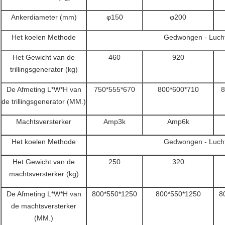
Ankerdiameter (mm)
φ150
φ200
Het koelen Methode
Gedwongen - Lucht
Het Gewicht van de
460
920
trillingsgenerator (kg)
De Afmeting L*W*H van
750*555*670
800*600*710
8
de trillingsgenerator (MM.)
Machtsversterker
Amp3k
Amp6k
Het koelen Methode
Gedwongen - Lucht
Het Gewicht van de
250
320
machtsversterker (kg)
De Afmeting L*W*H van
800*550*1250
800*550*1250
8
de machtsversterker
(MM.)