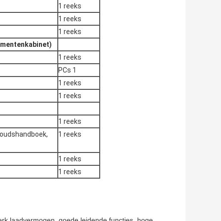
1 reeks
1 reeks
1 reeks
rumentenkabinet)
1 reeks
PCs 1
1 reeks
1 reeks
1 reeks
rhoudshandboek,
1 reeks
1 reeks
1 reeks
sterk laadvermogen, goede leidende functies, hoge