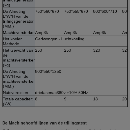
(kg)
De Afmeting
750*560*670
750*555*670
800*600*710
800
L*W*H van de
trillingsgenerator
(MM.)
Machtsversterker
Amp3k
Amp3k
Amp6k
Amp
Het koelen
Gedwongen - Luchtkoeling
Methode
Het Gewicht van
250
250
320
320
de
machtsversterker
(kg)
De Afmeting
800*550*1250
L*W*H van de
machtsversterker
(MM.)
Nutsvereisten
driefasenac380v ±10% 50Hz
Totale capaciteit
8
9
18
20
(kW)
De Machinehoofdlijnen van de trillingstest