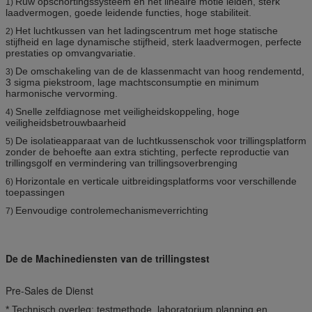
Ruw opschortingssysteem en het lineaire motie leiden, sterk
1)
laadvermogen, goede leidende functies, hoge stabiliteit.
Het luchtkussen van het ladingscentrum met hoge statische
2)
stijfheid en lage dynamische stijfheid, sterk laadvermogen, perfecte
prestaties op omvangvariatie.
De omschakeling van de de klassenmacht van hoog rendementd,
3)
3 sigma piekstroom, lage machtsconsumptie en minimum
harmonische vervorming.
Snelle zelfdiagnose met veiligheidskoppeling, hoge
4)
veiligheidsbetrouwbaarheid
De isolatieapparaat van de luchtkussenschok voor trillingsplatform
5)
zonder de behoefte aan extra stichting, perfecte reproductie van
trillingsgolf en vermindering van trillingsoverbrenging
Horizontale en verticale uitbreidingsplatforms voor verschillende
6)
toepassingen
Eenvoudige controlemechanismeverrichting
7)
De de Machinediensten van de trillingstest
Pre-Sales de Dienst
* Technisch overleg: testmethode, laboratorium planning en