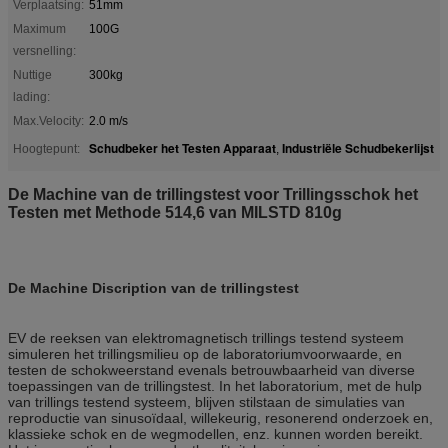
Verplaatsing:
51mm
Maximum
100G
versnelling:
Nuttige
300kg
lading:
Max.Velocity:
2.0 m/s
Schudbeker het Testen Apparaat
Industriële Schudbekerlijst
Hoogtepunt:
,
De Machine van de trillingstest voor Trillingsschok het
Testen met Methode 514,6 van MILSTD 810g
De Machine Discription van de trillingstest
EV de reeksen van elektromagnetisch trillings testend systeem
simuleren het trillingsmilieu op de laboratoriumvoorwaarde, en
testen de schokweerstand evenals betrouwbaarheid van diverse
toepassingen van de trillingstest. In het laboratorium, met de hulp
van trillings testend systeem, blijven stilstaan de simulaties van
reproductie van sinusoïdaal, willekeurig, resonerend onderzoek en,
klassieke schok en de wegmodellen, enz. kunnen worden bereikt.