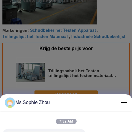
Schudbeker het Testen Apparaat
Markeringen:
,
Trillingslijst het Testen Materiaal
Industriële Schudbekerlijst
,
Krijg de beste prijs voor
Trillingsschok het Testen
trillingslijst het testen materiaal
met Methode 514,6 van MILSTD
810g
Doorgaan
Ms.Sophie Zhou
Trillingen testmachine
Meer
7:32 AM