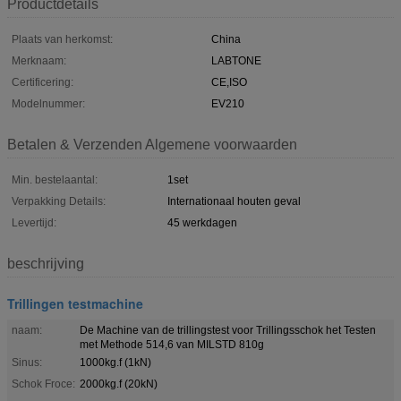
Productdetails
Plaats van herkomst:
China
Merknaam:
LABTONE
Certificering:
CE,ISO
Modelnummer:
EV210
Betalen & Verzenden Algemene voorwaarden
Min. bestelaantal:
1set
Verpakking Details:
Internationaal houten geval
Levertijd:
45 werkdagen
beschrijving
Trillingen testmachine
naam:
De Machine van de trillingstest voor Trillingsschok het Testen
met Methode 514,6 van MILSTD 810g
Sinus:
1000kg.f (1kN)
Schok Froce:
2000kg.f (20kN)