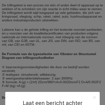
De trillingstest is een proces om één of ander deel of apparaat op te
wekken of te schokken om zijn reactie in echt milieu waar te nemen.
De trillingstest wordt wijd toegepast op vele gebieden, die zich van
kringsraad, vliegtuig, schip, raket, raket, auto, huishoudapparaat en
andere industrieproducten uitstrekken.
Labtone kan u de gehele trilling en het testende voorstel aanbieden,
en u voorzien van de kwaliteitscertificaten van producten volgens
nationale en internationale normen, met inbegrip van de normen
van GB, van GJB, van UL, van JIS, van DIN, van ISO, van BS, van
mil, van CEI en ASTM-.
De Formule van de typeselectie van Vibrator en Structureel
Diagram van trillingsschudbeker
① beproevingsomstandigheden die door uw bedrijf worden
verstrekt;
② testtypes: sinusbereik; willekeurig;
③ weergavekarakteristiekwaaier: 2 aan 3000Hz
④ formule: A (g) = (2πf) 2Dcm/980≒A=0.002DmmF2 D=A/0.002F2
F=M (kg) ×A (g)
De Machinespecificatie van de trillingstest:
Laat een bericht achter