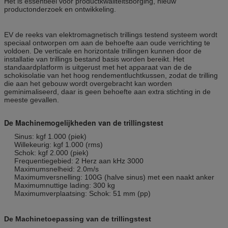
Het is essentieel voor productkwaliteitsborging, nieuw
productonderzoek en ontwikkeling.
EV de reeks van elektromagnetisch trillings testend systeem wordt
speciaal ontworpen om aan de behoefte aan oude verrichting te
voldoen. De verticale en horizontale trillingen kunnen door de
installatie van trillings bestand basis worden bereikt. Het
standaardplatform is uitgerust met het apparaat van de de
schokisolatie van het hoog rendementluchtkussen, zodat de trilling
die aan het gebouw wordt overgebracht kan worden
geminimaliseerd, daar is geen behoefte aan extra stichting in de
meeste gevallen.
De Machinemogelijkheden van de trillingstest
Sinus: kgf 1.000 (piek)
Willekeurig: kgf 1.000 (rms)
Schok: kgf 2.000 (piek)
Frequentiegebied: 2 Herz aan kHz 3000
Maximumsnelheid: 2.0m/s
Maximumversnelling: 100G (halve sinus) met een naakt anker
Maximumnuttige lading: 300 kg
Maximumverplaatsing: Schok: 51 mm (pp)
De Machinetoepassing van de trillingstest